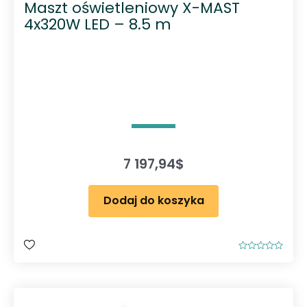
Maszt oświetleniowy X-MAST
4x320W LED – 8.5 m
7 197,94
$
Dodaj do koszyka
O
c
e
n
i
o