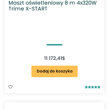
Maszt oświetleniowy 8 m 4x320W
Trime X-START
11 172,41
$
Dodaj do koszyka
Oceniono
5.00
na 5