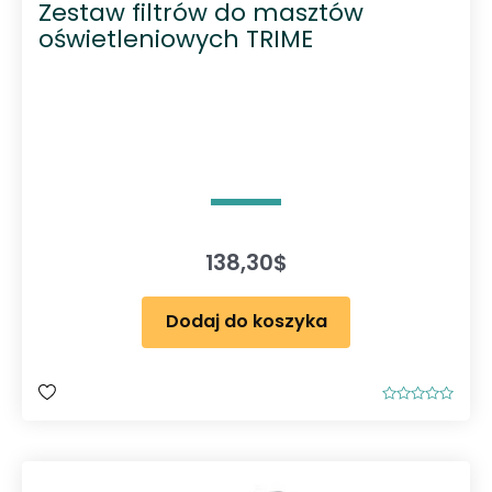
Zestaw filtrów do masztów
oświetleniowych TRIME
138,30
$
Dodaj do koszyka
O
c
e
n
i
o