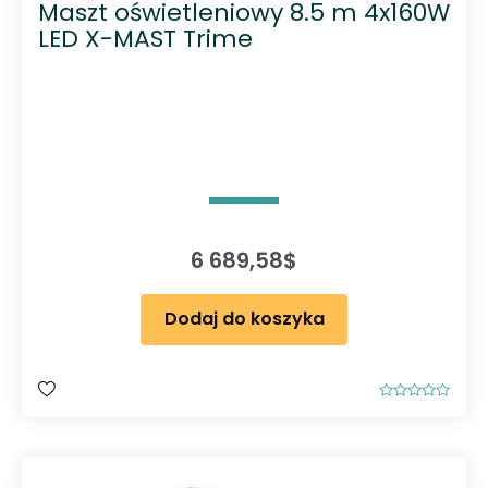
Maszt oświetleniowy 8.5 m 4x160W
LED X-MAST Trime
6 689,58
$
Dodaj do koszyka
O
c
e
n
i
o