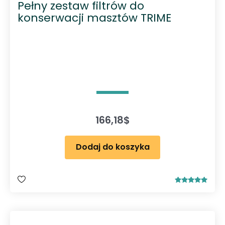
Pełny zestaw filtrów do
konserwacji masztów TRIME
166,18
$
Dodaj do koszyka
Oceniono
5.00
na 5