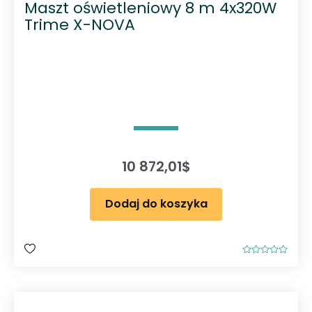
Maszt oświetleniowy 8 m 4x320W
Trime X-NOVA
10 872,01
$
Dodaj do koszyka
O
c
e
n
i
o