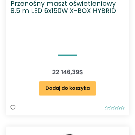
Przenośny maszt oświetleniowy
8.5 m LED 6x150W X-BOX HYBRID
22 146,39
$
Dodaj do koszyka
O
c
e
n
i
o