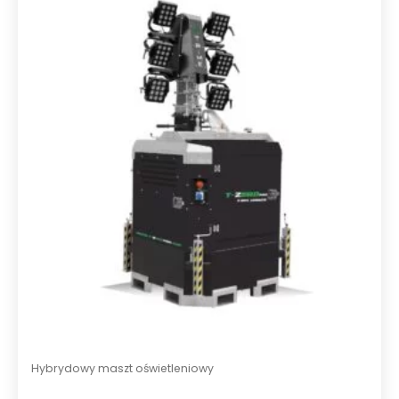
n
o
0
n
a
5
Hybrydowy maszt oświetleniowy