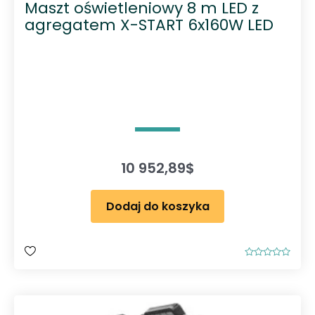
Maszt oświetleniowy 8 m LED z
agregatem X-START 6x160W LED
10 952,89
$
Dodaj do koszyka
O
c
e
n
i
o