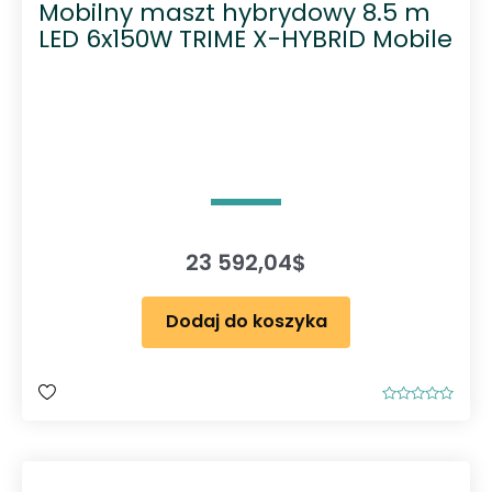
Mobilny maszt hybrydowy 8.5 m
LED 6x150W TRIME X-HYBRID Mobile
23 592,04
$
Dodaj do koszyka
O
c
e
n
i
o