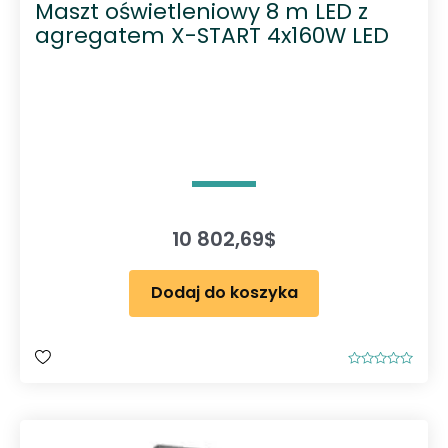
Maszt oświetleniowy 8 m LED z
agregatem X-START 4x160W LED
10 802,69
$
Dodaj do koszyka
O
c
e
n
i
o