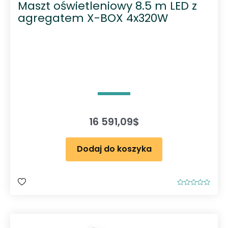
Maszt oświetleniowy 8.5 m LED z
agregatem X-BOX 4x320W
16 591,09
$
Dodaj do koszyka
O
c
e
n
i
o