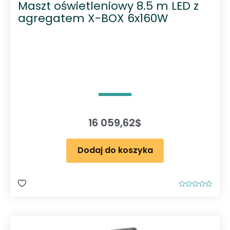
Maszt oświetleniowy 8.5 m LED z
agregatem X-BOX 6x160W
16 059,62
$
Dodaj do koszyka
O
c
e
n
i
o