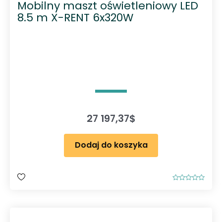
Mobilny maszt oświetleniowy LED
8.5 m X-RENT 6x320W
27 197,37
$
Dodaj do koszyka
O
c
e
n
i
o
n