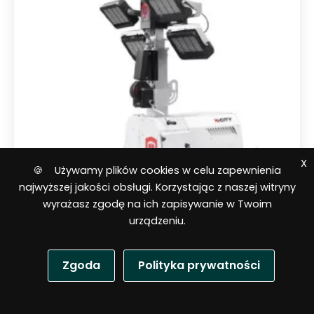
n
o
0
n
a
5
X
🍪 Używamy plików cookies w celu zapewnienia
najwyższej jakości obsługi. Korzystając z naszej witryny
wyrażasz zgodę na ich zapisywanie w Twoim
urządzeniu.
BRAK W MAGAZYNIE
Zgoda
Polityka prywatności
Maszt oświetleniowy
P