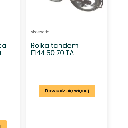
Akcesoria
a i
Rolka tandem
a
F144.50.70.TA
Dowiedz się więcej
a