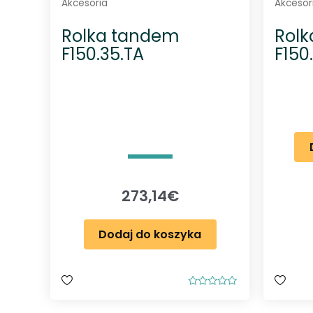
Akcesoria
Akcesor
Rolka tandem
Rol
F150.35.TA
F150
273,14
€
Dodaj do koszyka
O
c
e