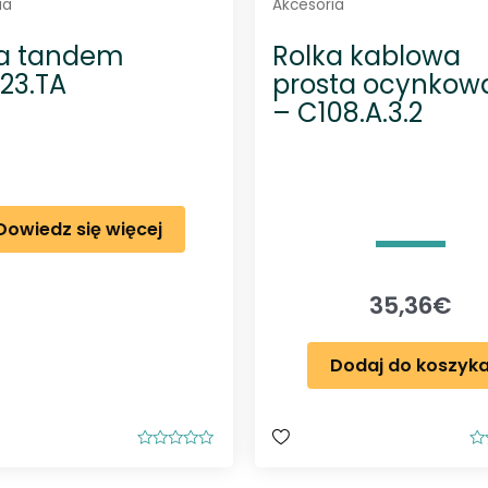
ia
Akcesoria
ka tandem
Rolka kablowa
.23.TA
prosta ocynkow
– C108.A.3.2
Dowiedz się więcej
35,36
€
Dodaj do koszyk
O
O
c
c
e
e