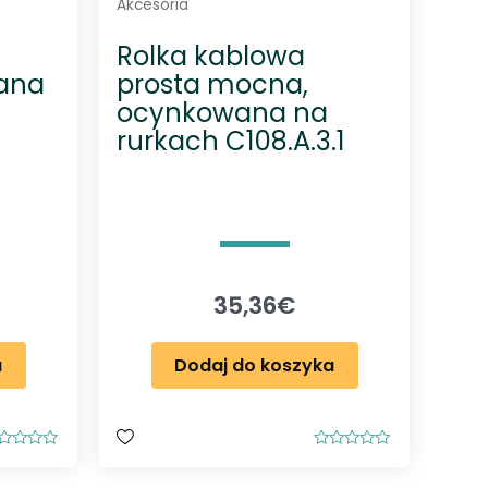
Akcesoria
Rolka kablowa
ana
prosta mocna,
ocynkowana na
rurkach C108.A.3.1
35,36
€
a
Dodaj do koszyka
O
c
e