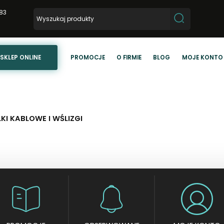
83
SKLEP ONLINE
PROMOCJE
O FIRMIE
BLOG
MOJE KONTO
KI KABLOWE I WŚLIZGI