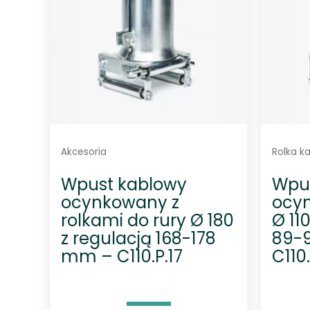
Akcesoria
Rolka k
Wpust kablowy
Wpu
ocynkowany z
ocyn
rolkami do rury Ø 180
Ø 11
z regulacją 168-178
89-
mm – C110.P.17
C110.