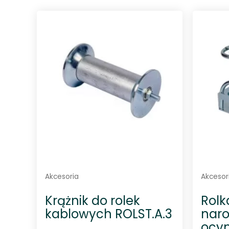
n
i
o
n
o
0
n
a
5
Akcesoria
Akcesor
Krążnik do rolek
Rolk
kablowych ROLST.A.3
nar
ocy