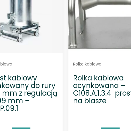
u
g
n
a
j
n
o
w
s
z
y
c
h
ablowa
Rolka kablowa
st kablowy
Rolka kablowa
kowany do rury
ocynkowana –
0 mm z regulacją
C108.A.1.3.4-pros
99 mm –
na blasze
P.09.1