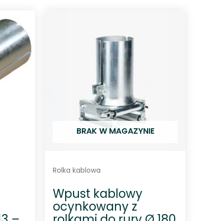
n
i
o
n
o
0
n
a
5
BRAK W MAGAZYNIE
Rolka kablowa
Wpust kablowy
ocynkowany z
13 –
rolkami do rury Ø 180