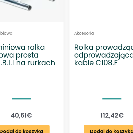
ablowa
Akcesoria
iniowa rolka
Rolka prowadząc
owa prosta
odprowadzając
.B.1.1 na rurkach
kable C108.F
40,61
€
112,42
€
Dodaj do koszyka
Dodaj do koszyk