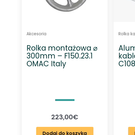
Akcesoria
Rolka k
Rolka montażowa ⌀
Alum
300mm – F150.23.1
kabl
OMAC Italy
C108
223,00
€
Dodaj do koszyka