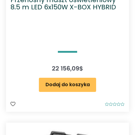
8.5 m LED 6x150W X-BOX HYBRID
22 156,09
$
Dodaj do koszyka
O
c
e
n
i
o
n
o