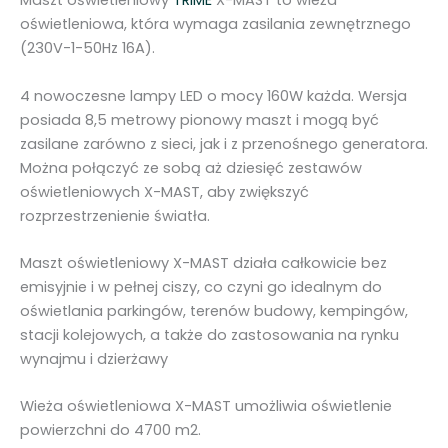
Maszt oświetleniowy
TRIME
X-MAST to wieża
6
oświetleniowa, która wymaga zasilania zewnętrznego
0
(230V-1-50Hz 16A).
W
L
4 nowoczesne lampy LED o mocy 160W każda. Wersja
E
posiada 8,5 metrowy pionowy maszt i mogą być
D
zasilane zarówno z sieci, jak i z przenośnego generatora.
X
Można połączyć ze sobą aż dziesięć zestawów
-
oświetleniowych X-MAST, aby zwiększyć
M
rozprzestrzenienie światła.
A
S
Maszt oświetleniowy X-MAST działa całkowicie bez
T
emisyjnie i w pełnej ciszy, co czyni go idealnym do
T
oświetlania parkingów, terenów budowy, kempingów,
r
stacji kolejowych, a także do zastosowania na rynku
i
wynajmu i dzierżawy
m
e
Wieża oświetleniowa X-MAST umożliwia oświetlenie
powierzchni do 4700 m2.