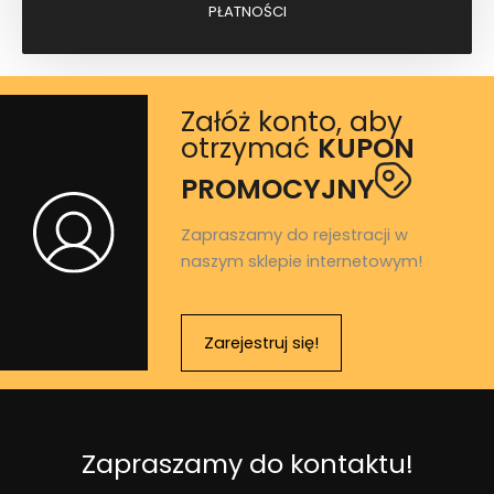
PŁATNOŚCI
Załóż konto, aby
otrzymać
KUPON
PROMOCYJNY
Zapraszamy do rejestracji w
naszym sklepie internetowym!
Zarejestruj się!
Zapraszamy do kontaktu!