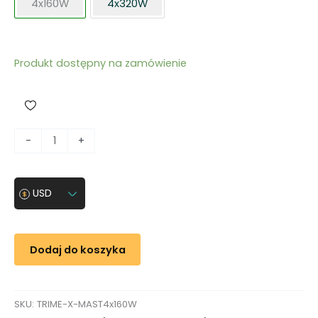
4x160W
4x320W
Produkt dostępny na zamówienie
i
-
+
l
o
ś
USD
ć
M
a
Dodaj do koszyka
s
z
t
SKU:
TRIME-X-MAST4x160W
o