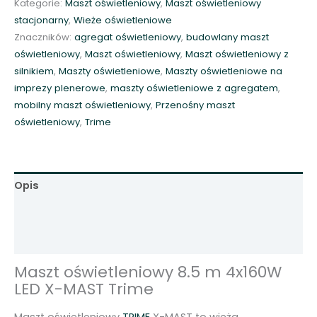
Kategorie:
Maszt oświetleniowy
,
Maszt oświetleniowy
ś
stacjonarny
,
Wieże oświetleniowe
w
Znaczników:
agregat oświetleniowy
,
budowlany maszt
i
oświetleniowy
,
Maszt oświetleniowy
,
Maszt oświetleniowy z
e
silnikiem
,
Maszty oświetleniowe
,
Maszty oświetleniowe na
t
imprezy plenerowe
,
maszty oświetleniowe z agregatem
,
l
mobilny maszt oświetleniowy
,
Przenośny maszt
e
oświetleniowy
,
Trime
n
i
o
w
Opis
y
8
Informacje dodatkowe
.
Opinie (0)
5
m
Maszt oświetleniowy 8.5 m 4x160W
4
LED X-MAST Trime
x
1