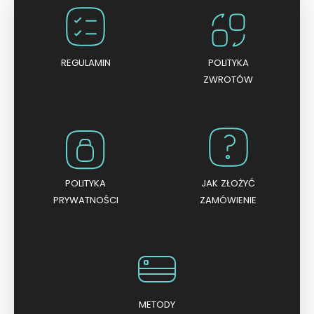
0
n
a
5
REGULAMIN
POLITYKA
ZWROTÓW
POLITYKA
JAK ZŁOŻYĆ
PRYWATNOŚCI
ZAMÓWIENIE
METODY