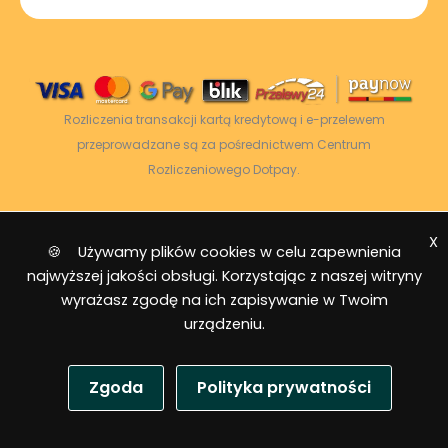
Rozliczenia transakcji kartą kredytową i e-przelewem
przeprowadzane są za pośrednictwem Centrum
Rozliczeniowego Dotpay.
X
2026 © Power Energy -
Wszelkie prawa
🍪 Używamy plików cookies w celu zapewnienia
zastrzeżone
|
Mapa strony
najwyższej jakości obsługi. Korzystając z naszej witryny
wyrażasz zgodę na ich zapisywanie w Twoim
urządzeniu.
Zgoda
Polityka prywatności
USD