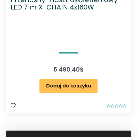
LED 7 m X-CHAIN 4x160W
5 490,40
$
Dodaj do koszyka
O
c
e
n
i
o
n
o