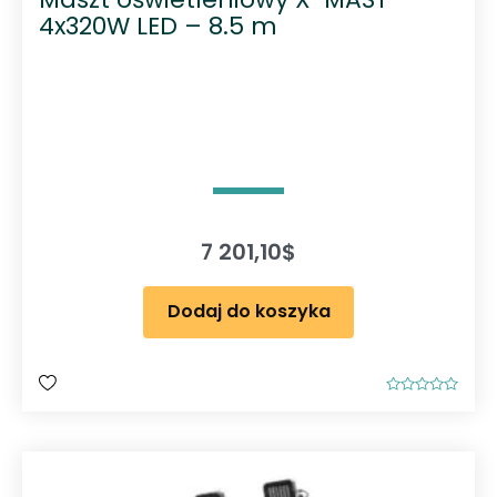
4x320W LED – 8.5 m
7 201,10
$
Dodaj do koszyka
O
c
e
n
i
o
n
o