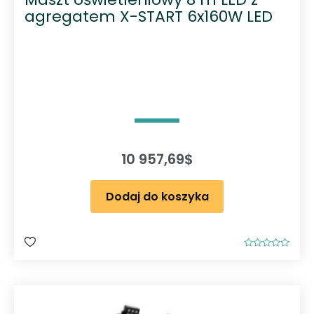
agregatem X-START 6x160W LED
10 957,69
$
Dodaj do koszyka
O
c
e
n
i
o
n
o