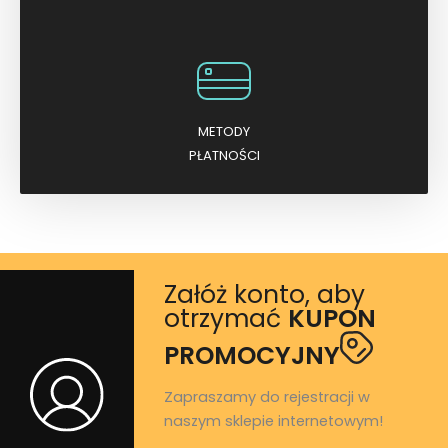
METODY
PŁATNOŚCI
Załóż konto, aby
otrzymać
KUPON
PROMOCYJNY
Zapraszamy do rejestracji w
naszym sklepie internetowym!