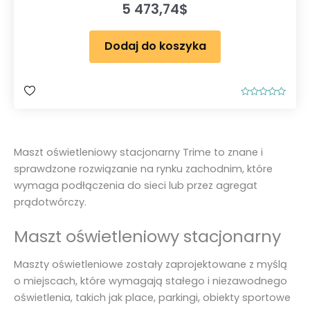
5 473,74
$
Dodaj do koszyka
O
c
e
n
i
o
Maszt oświetleniowy stacjonarny Trime to znane i
n
o
sprawdzone rozwiązanie na rynku zachodnim, które
0
n
wymaga podłączenia do sieci lub przez agregat
a
5
prądotwórczy.
Maszt oświetleniowy stacjonarny
Maszty oświetleniowe zostały zaprojektowane z myślą
o miejscach, które wymagają stałego i niezawodnego
oświetlenia, takich jak place, parkingi, obiekty sportowe