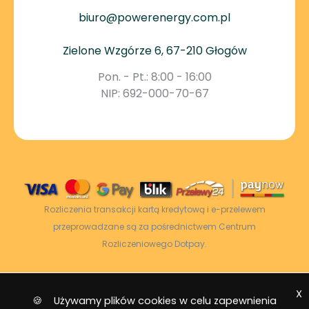
biuro@powerenergy.com.pl
Zielone Wzgórze 6, 67-210 Głogów
Pon. - Pt.: 8:00 - 16:00
NIP: 692-000-70-67
Rozliczenia transakcji kartą kredytową i e-przelewem
przeprowadzane są za pośrednictwem Centrum
Rozliczeniowego Dotpay.
X
2026 © Power Energy -
Wszelkie prawa
🍪 Używamy plików cookies w celu zapewnienia