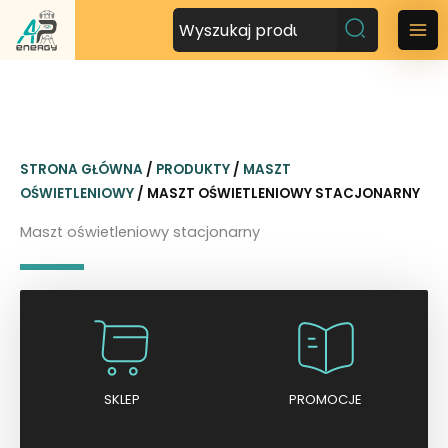
P
r
M
z
a
e
j
i
d
n
ź
STRONA GŁÓWNA
/
PRODUKTY
/
MASZT
d
M
OŚWIETLENIOWY
/ MASZT OŚWIETLENIOWY STACJONARNY
o
t
e
Maszt oświetleniowy stacjonarny
r
n
e
ś
u
c
i
SKLEP
PROMOCJE