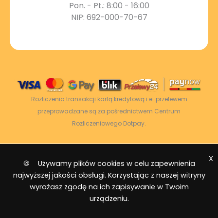
Pon. - Pt.: 8:00 - 16:00
NIP: 692-000-70-67
Rozliczenia transakcji kartą kredytową i e-przelewem
przeprowadzane są za pośrednictwem Centrum
Rozliczeniowego Dotpay.
X
2026 © Power Energy -
Wszelkie prawa
🍪 Używamy plików cookies w celu zapewnienia
zastrzeżone
|
Mapa strony
najwyższej jakości obsługi. Korzystając z naszej witryny
wyrażasz zgodę na ich zapisywanie w Twoim
urządzeniu.