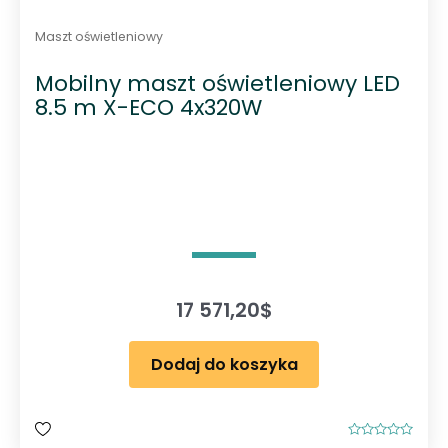
Maszt oświetleniowy
Mobilny maszt oświetleniowy LED
8.5 m X-ECO 4x320W
17 571,20
$
Dodaj do koszyka
O