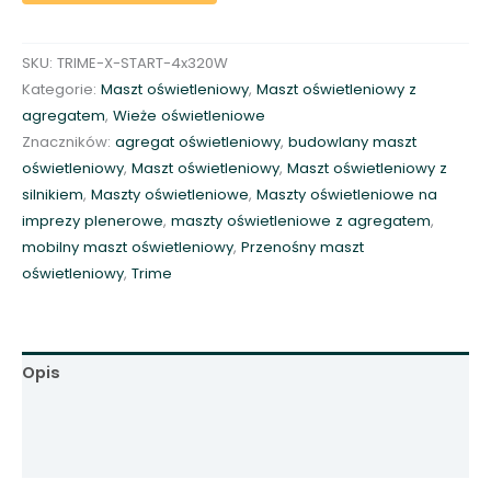
z
t
SKU:
TRIME-X-START-4x320W
o
Kategorie:
Maszt oświetleniowy
,
Maszt oświetleniowy z
ś
agregatem
,
Wieże oświetleniowe
w
Znaczników:
agregat oświetleniowy
,
budowlany maszt
i
oświetleniowy
,
Maszt oświetleniowy
,
Maszt oświetleniowy z
e
silnikiem
,
Maszty oświetleniowe
,
Maszty oświetleniowe na
t
imprezy plenerowe
,
maszty oświetleniowe z agregatem
,
l
mobilny maszt oświetleniowy
,
Przenośny maszt
e
oświetleniowy
,
Trime
n
i
o
w
Opis
y
Informacje dodatkowe
8
m
Opinie (1)
4