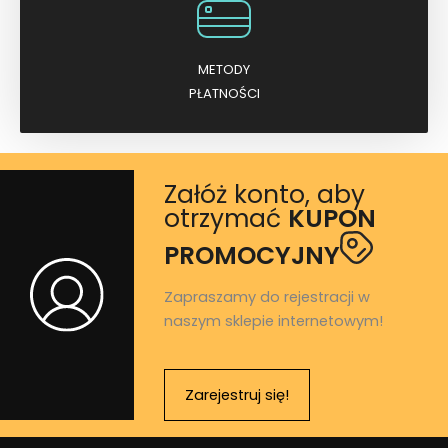
METODY
PŁATNOŚCI
Załóż konto, aby
otrzymać
KUPON
PROMOCYJNY
Zapraszamy do rejestracji w
naszym sklepie internetowym!
Zarejestruj się!