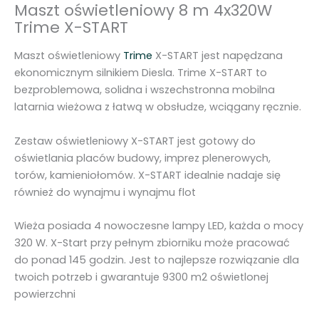
x
Maszt oświetleniowy 8 m 4x320W
3
Trime X-START
2
Maszt oświetleniowy
Trime
X-START jest napędzana
0
ekonomicznym silnikiem Diesla. Trime X-START to
W
bezproblemowa, solidna i wszechstronna mobilna
T
latarnia wieżowa z łatwą w obsłudze, wciągany ręcznie.
r
i
Zestaw oświetleniowy X-START jest gotowy do
m
oświetlania placów budowy, imprez plenerowych,
e
torów, kamieniołomów. X-START idealnie nadaje się
X
również do wynajmu i wynajmu flot
-
S
Wieża posiada 4 nowoczesne lampy LED, każda o mocy
T
320 W. X-Start przy pełnym zbiorniku może pracować
A
do ponad 145 godzin. Jest to najlepsze rozwiązanie dla
R
twoich potrzeb i gwarantuje 9300 m2 oświetlonej
T
powierzchni