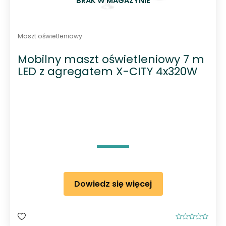
BRAK W MAGAZYNIE
Maszt oświetleniowy
Mobilny maszt oświetleniowy 7 m
LED z agregatem X-CITY 4x320W
Dowiedz się więcej
O