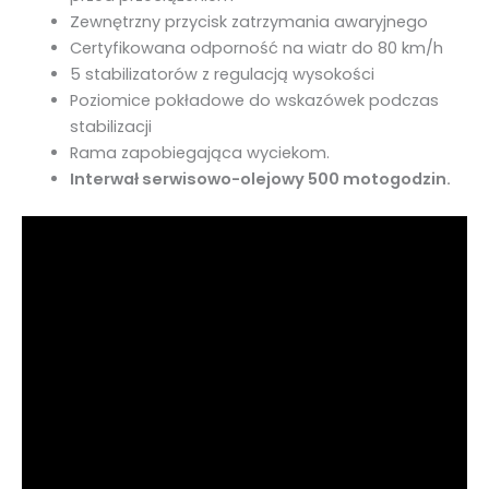
Zewnętrzny przycisk zatrzymania awaryjnego
Certyfikowana odporność na wiatr do 80 km/h
5 stabilizatorów z regulacją wysokości
Poziomice pokładowe do wskazówek podczas
stabilizacji
Rama zapobiegająca wyciekom.
Interwał serwisowo-olejowy 500 motogodzin.