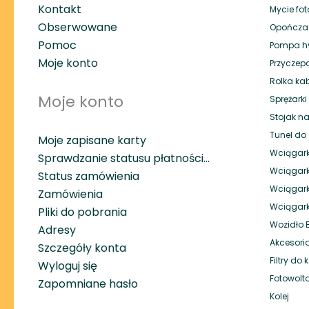
Kontakt
Mycie fot
Obserwowane
Opończa
Pomoc
Pompa hy
Moje konto
Przyczep
Rolka ka
Moje konto
Sprężark
Stojak na
Tunel do 
Moje zapisane karty
Wciągark
Sprawdzanie statusu płatności…
Wciągark
Status zamówienia
Wciągar
Zamówienia
Wciągar
Pliki do pobrania
Wozidło
Adresy
Akcesori
Szczegóły konta
Filtry do
Wyloguj się
Fotowolt
Zapomniane hasło
Kolej