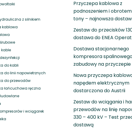
Przyczepa kablowa z
owoltaiki
podnoszeniem i obrotem 
tony – najnowsza dosta
drauliczna z silnikiem
a kablowa
Zestaw do przecisków 1
blowa
dostawa do ENEA Operat
i śrubowe
Dostawa stacjonarnego
 kable
kompresora spalinowego
dezynfekcji
zabudowy na przyczepie
a do kabli
a do linii napowietrznych
Nowa przyczepa kablowa
ka do przewodów
napędem elektrycznym
ka łańcuchowa ręczna
dostarczona do Austrii
 Budowlane
Zestaw do wciągania i h
a
przewodów na linię napo
 kompresorów i wciągarek
330 – 400 kV – Test prze
aika
dostawą