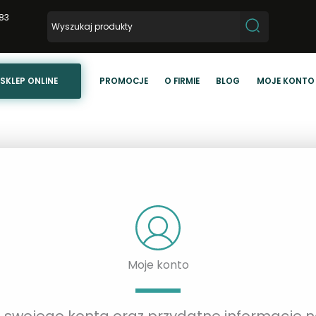
83
SKLEP ONLINE
PROMOCJE
O FIRMIE
BLOG
MOJE KONTO
Moje konto
ia swojego konta oraz przydatne informacje