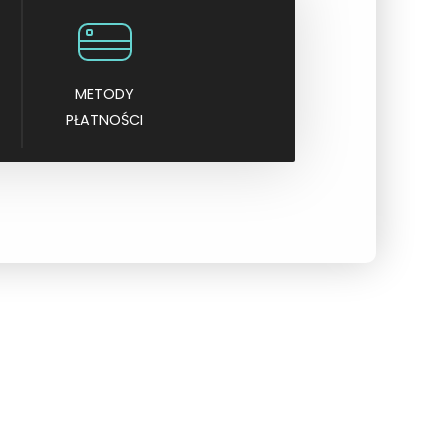
METODY
PŁATNOŚCI