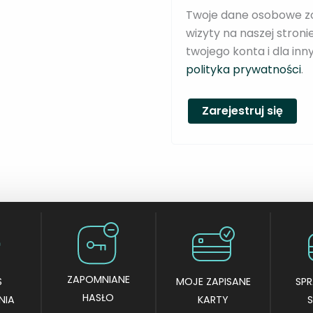
Twoje dane osobowe zos
n
wizyty na naszej stron
e
twojego konta i dla in
polityka prywatności
.
Zarejestruj się
ZAPOMNIANE
S
MOJE ZAPISANE
SP
HASŁO
NIA
KARTY