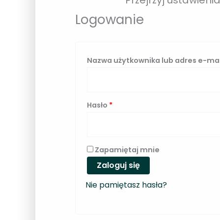
Logowanie
Nazwa użytkownika lub adres e-ma
W
Hasło
*
y
m
a
Zapamiętaj mnie
g
Zaloguj się
a
Nie pamiętasz hasła?
n
e