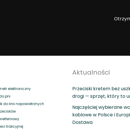
Otrzym
Aktualności
Przeciski kretem bez usz
tr elektroniczny
drogi — sprzęt, który to 
do pni
 do linii napowietrznych
Najczęściej wybierane wc
rzecisków
kablowe w Polsce i Europ
wietleniowy
Dostawa
eci trakcyjnej