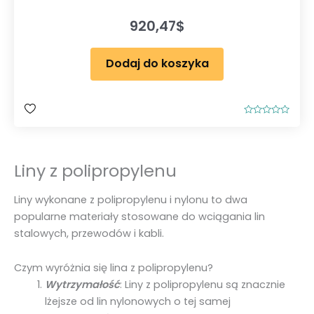
920,47
$
Dodaj do koszyka
O
c
e
n
i
Liny z polipropylenu
o
n
o
0
Liny wykonane z polipropylenu i nylonu to dwa
n
a
popularne materiały stosowane do wciągania lin
5
stalowych, przewodów i kabli.
Czym wyróżnia się lina z polipropylenu?
Wytrzymałość
: Liny z polipropylenu są znacznie
lżejsze od lin nylonowych o tej samej