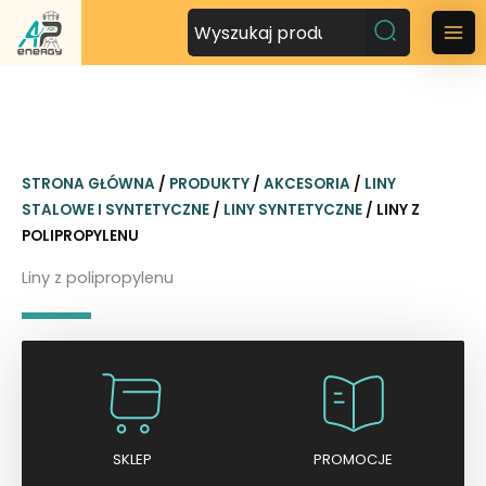
P
r
M
z
a
e
j
i
d
n
ź
STRONA GŁÓWNA
/
PRODUKTY
/
AKCESORIA
/
LINY
d
M
STALOWE I SYNTETYCZNE
/
LINY SYNTETYCZNE
/ LINY Z
o
POLIPROPYLENU
t
e
r
Liny z polipropylenu
n
e
ś
u
c
i
SKLEP
PROMOCJE