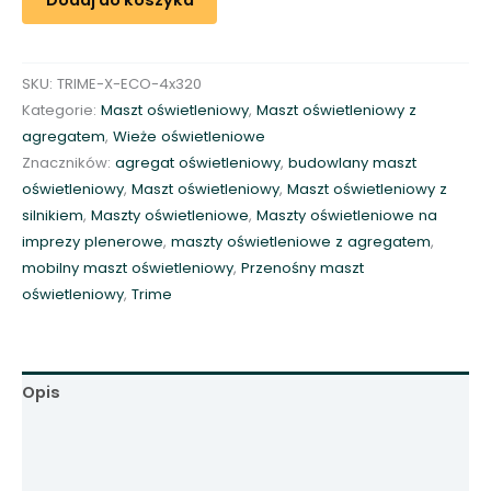
b
i
l
SKU:
TRIME-X-ECO-4x320
n
Kategorie:
Maszt oświetleniowy
,
Maszt oświetleniowy z
y
agregatem
,
Wieże oświetleniowe
m
Znaczników:
agregat oświetleniowy
,
budowlany maszt
a
oświetleniowy
,
Maszt oświetleniowy
,
Maszt oświetleniowy z
s
silnikiem
,
Maszty oświetleniowe
,
Maszty oświetleniowe na
z
imprezy plenerowe
,
maszty oświetleniowe z agregatem
,
t
mobilny maszt oświetleniowy
,
Przenośny maszt
o
oświetleniowy
,
Trime
ś
w
i
e
Opis
t
l
Informacje dodatkowe
e
Opinie (0)
n