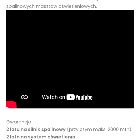
spalinowych masztów oświetleniowych.
Gwarancja
2 lata na silnik spalinowy
(przy czym maks. 2000 mth)
2 lata na system oświetlenia