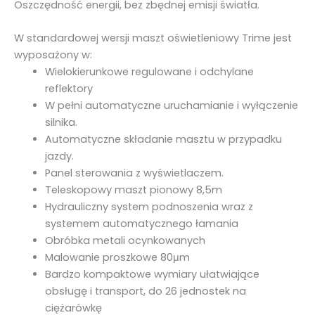
Oszczędność energii, bez zbędnej emisji światła.
2
0
W standardowej wersji maszt oświetleniowy Trime jest
W
wyposażony w:
Wielokierunkowe regulowane i odchylane
reflektory
W pełni automatyczne uruchamianie i wyłączenie
silnika.
Automatyczne składanie masztu w przypadku
jazdy.
Panel sterowania z wyświetlaczem.
Teleskopowy maszt pionowy 8,5m
Hydrauliczny system podnoszenia wraz z
systemem automatycznego łamania
Obróbka metali ocynkowanych
Malowanie proszkowe 80μm
Bardzo kompaktowe wymiary ułatwiające
obsługę i transport, do 26 jednostek na
ciężarówkę