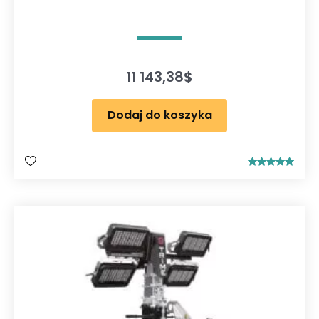
11 143,38
$
Dodaj do koszyka
Oceniono
5.00
na 5