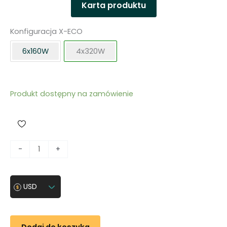
Karta produktu
Konfiguracja X-ECO
6x160W
4x320W
Produkt dostępny na zamówienie
i
-
+
l
o
ś
USD
ć
M
o
Dodaj do koszyka