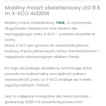
i
Mobilny maszt oświetleniowy LED 8.5
o
m X-ECO 4x320W
w
y
Mobilny maszt oświetleniowy
TRIME
, to wytrzymała,
L
długotrwała i bezpieczna oraz idealna dla
E
wymagającego rynku. X-ECO – posiada wszystkie te
D
cechy.
8
Maszt X-ECO jest gotowa do oświetlania placów
.
budowy, imprez plenerowych, torów i kamieniołomów –
5
napędzana niskoemisyjnym silnikiem Diesla.
m
X
Do tego wszystkiego dodaliśmy technologię, która
-
pozwala na maksymalną oszczędność paliwa i
E
niezawodność przez co X-ECO znajduje się w wielu
C
wypożyczalniach i flotach.
O
4
Jest to najlepsze rozwiązanie dla twoich potrzeb i
x
gwarantuje 5000 m2 oświetlonej powierzchni.
3