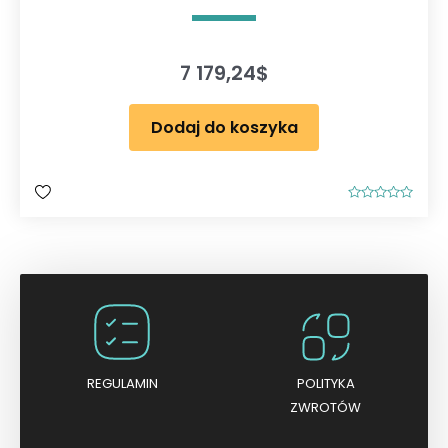
7 179,24
$
Dodaj do koszyka
O
c
e
n
i
o
n
o
0
n
a
5
REGULAMIN
POLITYKA
ZWROTÓW