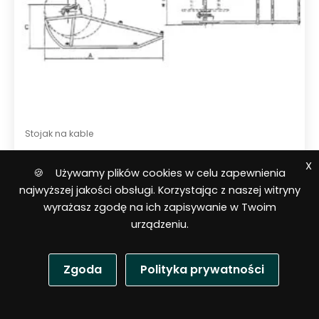
Stojak na kable
Kołyska do szpul i bębnów OMAC
X
🍪 Używamy plików cookies w celu zapewnienia
Italy F157.14.S
najwyższej jakości obsługi. Korzystając z naszej witryny
wyrażasz zgodę na ich zapisywanie w Twoim
urządzeniu.
Zgoda
Polityka prywatności
P