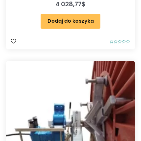
4 028,77
$
Dodaj do koszyka
O
c
e
n
i
o
n
o
0
n
a
5