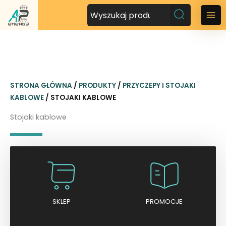
P
r
M
z
a
e
j
i
d
n
ź
STRONA GŁÓWNA
/
PRODUKTY
/
PRZYCZEPY I STOJAKI
d
M
KABLOWE
/ STOJAKI KABLOWE
o
t
e
Stojaki kablowe
r
n
e
ś
u
c
i
SKLEP
PROMOCJE