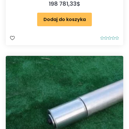
198 781,33
$
Dodaj do koszyka
O
c
e
n
i
o
n
o
0
n
a
5