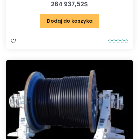
264 937,52
$
Dodaj do koszyka
O
c
e
n
i
o
n
o
0
n
a
5