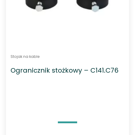
Stojak na kable
Ogranicznik stożkowy – C141.C76