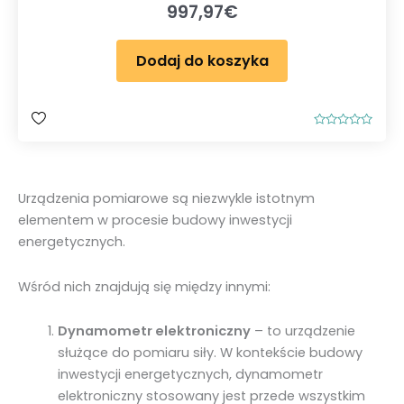
997,97
€
Dodaj do koszyka
O
c
e
n
i
o
Urządzenia pomiarowe są niezwykle istotnym
n
o
elementem w procesie budowy inwestycji
0
n
energetycznych.
a
5
Wśród nich znajdują się między innymi:
Dynamometr elektroniczny
– to urządzenie
służące do pomiaru siły. W kontekście budowy
inwestycji energetycznych, dynamometr
elektroniczny stosowany jest przede wszystkim