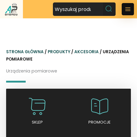
P
r
M
z
a
e
j
i
d
n
ź
STRONA GŁÓWNA
/
PRODUKTY
/
AKCESORIA
/ URZĄDZENIA
d
M
POMIAROWE
o
t
e
Urządzenia pomiarowe
r
n
e
ś
u
c
i
SKLEP
PROMOCJE