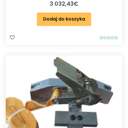
3 032,43
€
Dodaj do koszyka
O
c
e
n
i
o
n
o
0
n
a
5