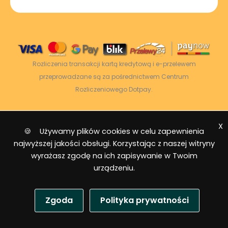
Rozliczenia transakcji kartą kredytową i e-przelewem
przeprowadzane są za pośrednictwem Centrum
Rozliczeniowego Dotpay.
X
2026 © Power Energy -
Wszelkie prawa
🍪 Używamy plików cookies w celu zapewnienia
zastrzeżone
|
Mapa strony
najwyższej jakości obsługi. Korzystając z naszej witryny
wyrażasz zgodę na ich zapisywanie w Twoim
urządzeniu.
Zgoda
Polityka prywatności
EUR