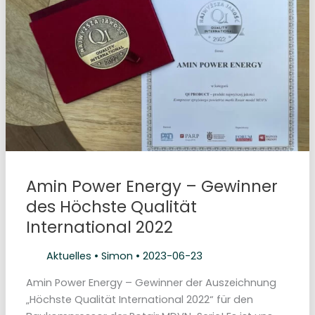
u
k
o
m
p
r
e
s
s
o
r
e
n
v
o
n
R
o
Amin Power Energy – Gewinner
t
a
des Höchste Qualität
i
r
International 2022
a
u
f
d
Aktuelles
•
Simon
•
2023-06-23
e
r
I
Amin Power Energy – Gewinner der Auszeichnung
R
„Höchste Qualität International 2022“ für den
E
2