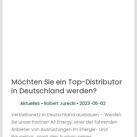
G
e
w
i
n
n
e
r
d
e
s
H
ö
c
h
s
t
e
Möchten Sie ein Top-Distributor
Q
u
in Deutschland werden?
a
l
i
t
Aktuelles
•
Robert Jurecki
•
2023-06-02
ä
t
Vertriebsnetz in Deutschland ausbauen – Werden
I
n
Sie unser Partner! AP Energy, einer der führenden
t
e
Anbieter von Ausrüstungen im Energie- und
r
n
Bausektor,, plant den Ausbau seines