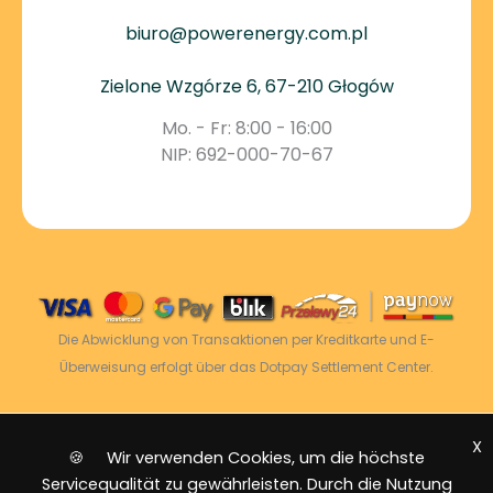
biuro@powerenergy.com.pl
Zielone Wzgórze 6, 67-210 Głogów
Mo. - Fr: 8:00 - 16:00
NIP: 692-000-70-67
Die Abwicklung von Transaktionen per Kreditkarte und E-
Überweisung erfolgt über das Dotpay Settlement Center.
X
2026 © Power Energy -
Alle Rechte vorbehalten
|
🍪 Wir verwenden Cookies, um die höchste
Sitemap
Servicequalität zu gewährleisten. Durch die Nutzung