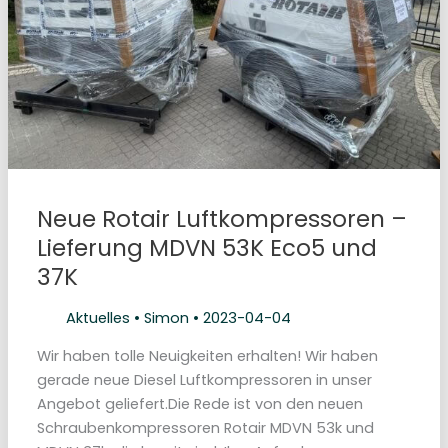
s
o
r
e
n
f
a
b
r
i
k
v
o
n
R
Neue Rotair Luftkompressoren –
o
t
Lieferung MDVN 53K Eco5 und
a
i
37K
r
a
m
H
Aktuelles
•
Simon
•
2023-04-04
a
u
p
Wir haben tolle Neuigkeiten erhalten! Wir haben
t
gerade neue Diesel Luftkompressoren in unser
s
i
Angebot geliefert.Die Rede ist von den neuen
t
z
Schraubenkompressoren Rotair MDVN 53k und
i