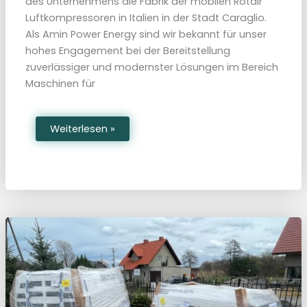
des Unternehmens die Fabrik der mobilen Rotair
Luftkompressoren in Italien in der Stadt Caraglio.
Als Amin Power Energy sind wir bekannt für unser
hohes Engagement bei der Bereitstellung
zuverlässiger und modernster Lösungen im Bereich
Maschinen für
B
Weiterlesen »
e
s
u
c
h
d
e
r
B
a
u
k
o
m
p
r
e
s