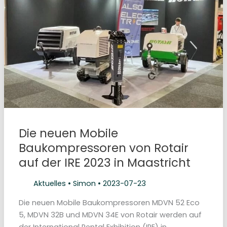
l
w
i
n
d
e
6
0
T
o
n
n
e
n
O
M
A
C
Die neuen Mobile
–
n
Baukompressoren von Rotair
e
u
auf der IRE 2023 in Maastricht
e
s
M
o
Aktuelles
•
Simon
•
2023-07-23
d
e
l
Die neuen Mobile Baukompressoren MDVN 52 Eco
l
5, MDVN 32B und MDVN 34E von Rotair werden auf
F
2
der International Rental Exhibition (IRE) in