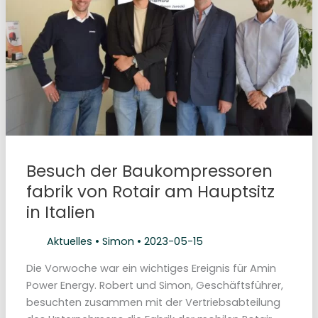
i
s
t
r
i
b
u
t
o
r
i
n
D
e
u
t
Besuch der Baukompressoren
s
c
fabrik von Rotair am Hauptsitz
h
l
in Italien
a
n
d
w
Aktuelles
•
Simon
•
2023-05-15
e
r
d
Die Vorwoche war ein wichtiges Ereignis für Amin
e
Power Energy. Robert und Simon, Geschäftsführer,
n
?
besuchten zusammen mit der Vertriebsabteilung