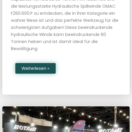
c
h
die leistungsstarke Hydraulische Spillwinde OMAC
l
a
F260.600.P zu entdecken, die in ihrer Kategorie ein
n
wahrer Riese ist und das perfekte Werkzeug für die
d
schwierigsten Aufgaben! Diese beeindruckende
hydraulische Winde kann beeindruckende 60
Tonnen heben und ist damit ideal für die
Bewältigung
H
Weiterlesen »
y
d
r
a
u
l
i
s
c
h
e
S
p
i
l