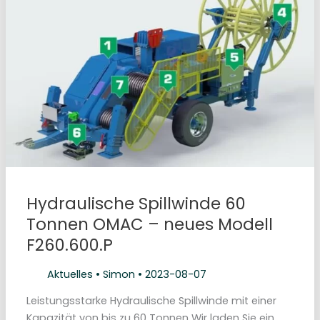
e
i
K
a
b
e
l
t
r
o
m
m
e
l
a
n
h
ä
n
g
Hydraulische Spillwinde 60
e
r
Tonnen OMAC – neues Modell
n
n
F260.600.P
a
c
h
D
Aktuelles
•
Simon
•
2023-08-07
e
u
t
Leistungsstarke Hydraulische Spillwinde mit einer
s
Kapazität von bis zu 60 Tonnen Wir laden Sie ein,