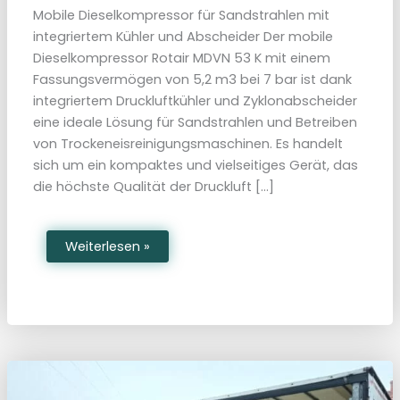
Mobile Dieselkompressor für Sandstrahlen mit
integriertem Kühler und Abscheider Der mobile
Dieselkompressor Rotair MDVN 53 K mit einem
Fassungsvermögen von 5,2 m3 bei 7 bar ist dank
integriertem Druckluftkühler und Zyklonabscheider
eine ideale Lösung für Sandstrahlen und Betreiben
von Trockeneisreinigungsmaschinen. Es handelt
sich um ein kompaktes und vielseitiges Gerät, das
die höchste Qualität der Druckluft […]
M
Weiterlesen »
o
b
i
l
e
D
i
e
s
e
l
k