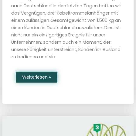
n
nach Deutschland In den letzten Tagen hatten wir
g
u
das Vergnügen, drei Kabeltrommelanhänger mit
n
d
einem zulässigen Gesamtgewicht von 1.500 kg an
S
einen Kunden in Deutschland auszuliefern. Dies ist
c
h
nicht nur ein einzigartiges Ereignis für unser
u
l
Unternehmen, sondern auch ein Moment, der
u
n
unsere Fähigkeit unterstreicht, Kunden im Ausland
g
zu bedienen und sie
L
Weiterlesen »
i
e
f
e
r
u
n
g
v
o
n
d
r