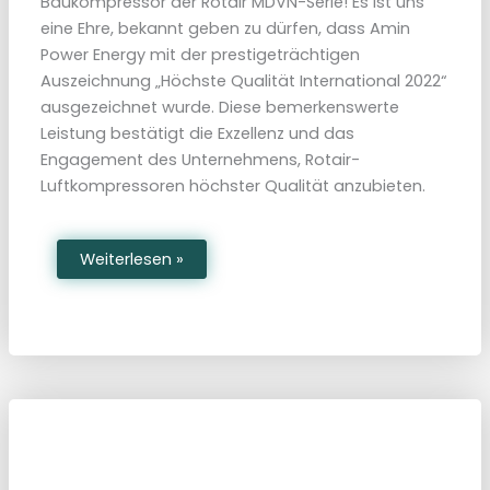
Baukompressor der Rotair MDVN-Serie! Es ist uns
0
2
eine Ehre, bekannt geben zu dürfen, dass Amin
3
Power Energy mit der prestigeträchtigen
i
n
Auszeichnung „Höchste Qualität International 2022“
M
a
ausgezeichnet wurde. Diese bemerkenswerte
a
s
Leistung bestätigt die Exzellenz und das
t
Engagement des Unternehmens, Rotair-
r
i
Luftkompressoren höchster Qualität anzubieten.
c
h
t
A
Weiterlesen »
m
i
n
P
o
w
e
r
E
n
e
r
g
y
–