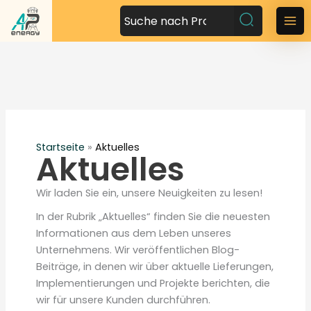
Z
u
M
m
a
I
n
i
h
n
a
l
M
t
Startseite
»
Aktuelles
Aktuelles
s
e
p
n
r
Wir laden Sie ein, unsere Neuigkeiten zu lesen!
i
u
In der Rubrik „Aktuelles“ finden Sie die neuesten
n
Informationen aus dem Leben unseres
g
Unternehmens. Wir veröffentlichen Blog-
e
Beiträge, in denen wir über aktuelle Lieferungen,
n
Implementierungen und Projekte berichten, die
wir für unsere Kunden durchführen.