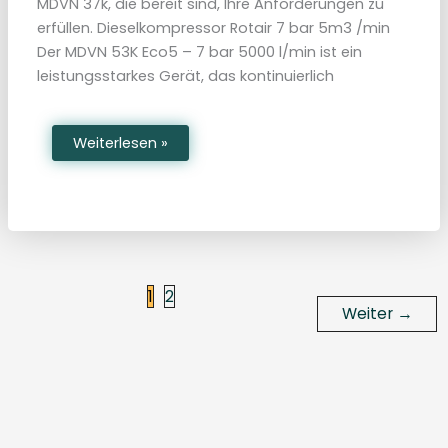
MDVN 37k, die bereit sind, Ihre Anforderungen zu
n
I
erfüllen. Dieselkompressor Rotair 7 bar 5m3 /min
t
a
Der MDVN 53K Eco5 – 7 bar 5000 l/min ist ein
l
i
leistungsstarkes Gerät, das kontinuierlich
e
n
N
Weiterlesen »
e
u
e
R
o
t
a
i
r
L
u
1
2
f
Weiter
→
t
k
o
m
p
r
e
s
s