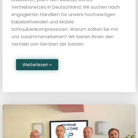
a
Vertriebsnetzes in Deutschland. Wir suchen nach
t
i
engagierten Händlern für unsere hochwertigen
o
n
Kabelziehwinden und Mobile
a
Schraubenkompressoren. Warum sollten Sie mit
l
2
uns zusammenarbeiten? Wir bieten Ihnen den
0
2
Vertrieb von Geräten der besten
2
M
Weiterlesen »
ö
c
h
t
e
n
S
i
e
e
i
n
T
o
p
-
D