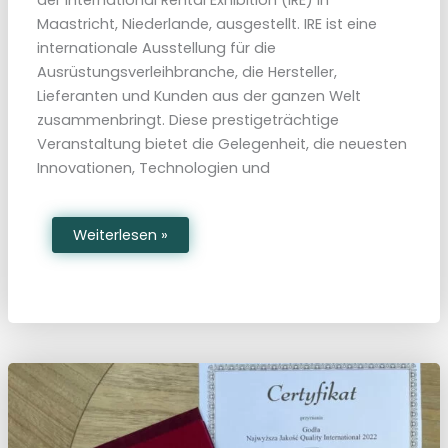
6
0
Maastricht, Niederlande, ausgestellt. IRE ist eine
.
internationale Ausstellung für die
6
0
Ausrüstungsverleihbranche, die Hersteller,
0
.
Lieferanten und Kunden aus der ganzen Welt
P
zusammenbringt. Diese prestigeträchtige
Veranstaltung bietet die Gelegenheit, die neuesten
Innovationen, Technologien und
D
Weiterlesen »
i
e
n
e
u
e
n
M
o
b
i
l
e
B
a