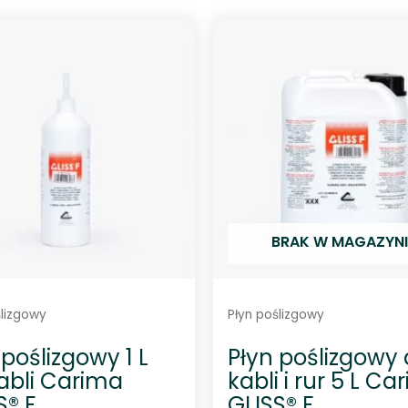
n
n
i
i
o
o
n
n
o
o
0
0
n
n
a
a
5
5
BRAK W MAGAZYNI
ślizgowy
Płyn poślizgowy
 poślizgowy 1 L
Płyn poślizgowy
abli Carima
kabli i rur 5 L Ca
S® F
GLISS® F