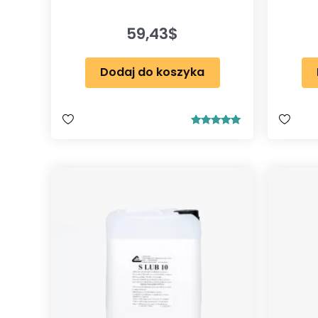
59,43
$
Dodaj do koszyka
Oceniono
5.00
na 5