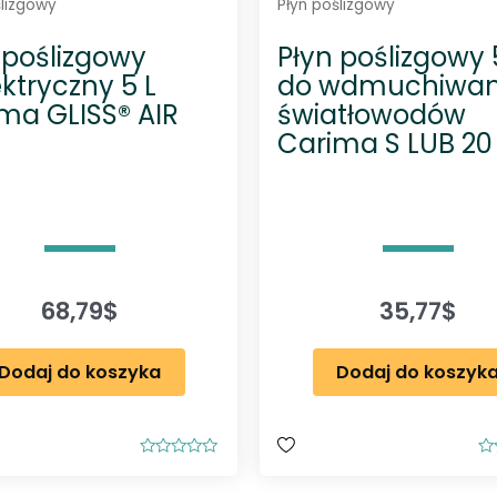
ślizgowy
Płyn poślizgowy
 poślizgowy
Płyn poślizgowy 
ektryczny 5 L
do wdmuchiwan
ma GLISS® AIR
światłowodów
Carima S LUB 20
68,79
$
35,77
$
Dodaj do koszyka
Dodaj do koszyk
O
O
c
c
e
e