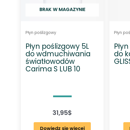
BRAK W MAGAZYNIE
Płyn poślizgowy
Płyn po
Płyn poślizgowy 5L
Płyn
do wdmuchiwania
do k
światłowodów
GLI
Carima S LUB 10
31,95
$
Dowiedz się więcej