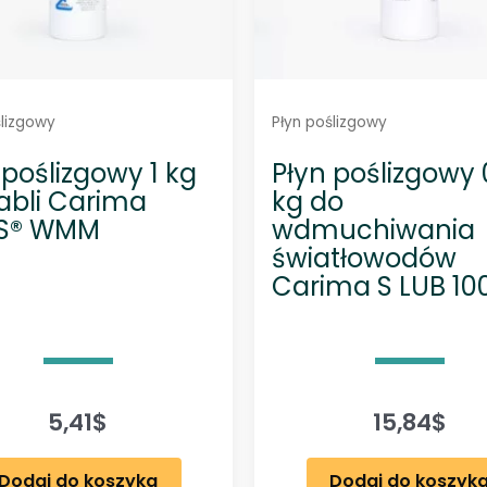
ślizgowy
Płyn poślizgowy
 poślizgowy 1 kg
Płyn poślizgowy 
abli Carima
kg do
SS® WMM
wdmuchiwania
światłowodów
Carima S LUB 10
5,41
$
15,84
$
Dodaj do koszyka
Dodaj do koszyk