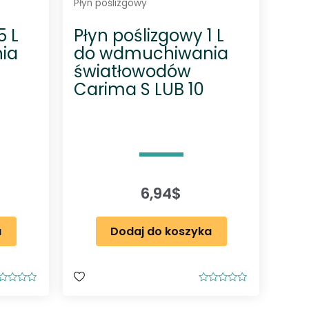
Płyn poślizgowy
5 L
Płyn poślizgowy 1 L
ia
do wdmuchiwania
światłowodów
Carima S LUB 10
6,94
$
a
Dodaj do koszyka
O
c
e