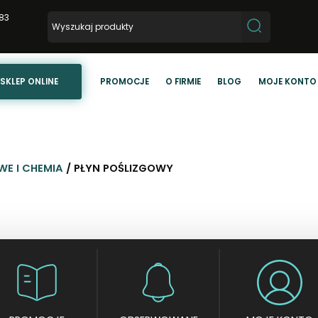
83
SKLEP ONLINE
PROMOCJE
O FIRMIE
BLOG
MOJE KONTO
WE I CHEMIA
/ PŁYN POŚLIZGOWY