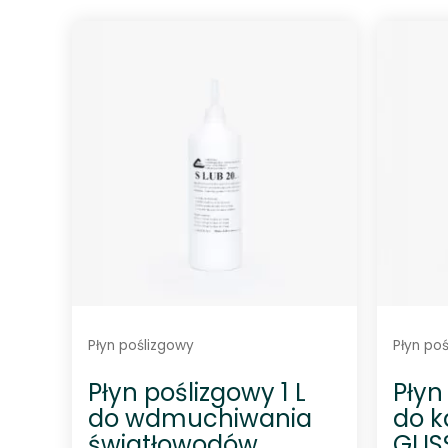
n
i
o
n
o
0
n
a
5
Płyn poślizgowy
Płyn po
Płyn poślizgowy 1 L
Płyn
do wdmuchiwania
do k
światłowodów
GLIS