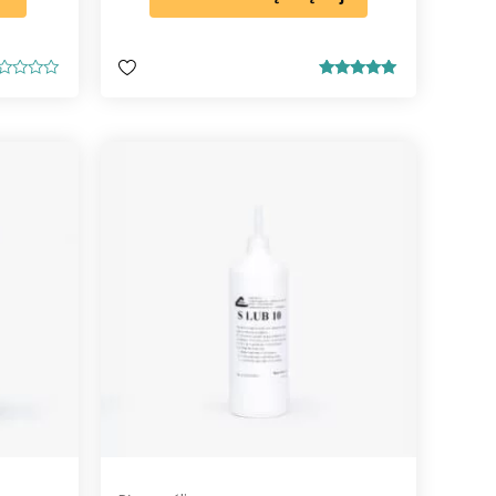
Oceniono
5.00
na 5