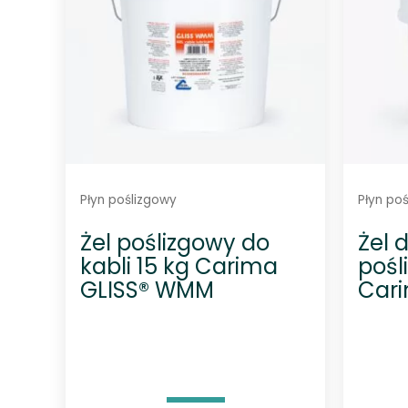
Płyn poślizgowy
Płyn po
Żel poślizgowy do
Żel 
kabli 15 kg Carima
pośl
GLISS® WMM
Car