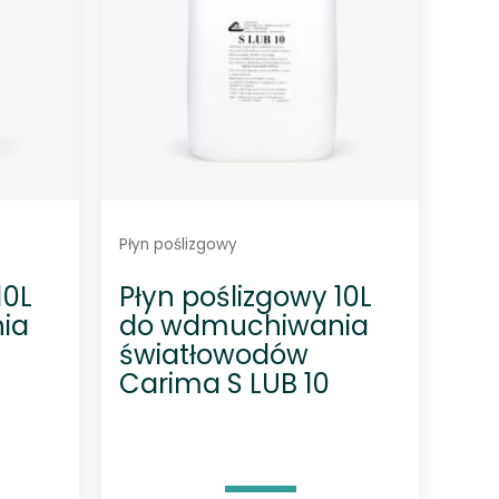
Płyn poślizgowy
10L
Płyn poślizgowy 10L
ia
do wdmuchiwania
światłowodów
Carima S LUB 10