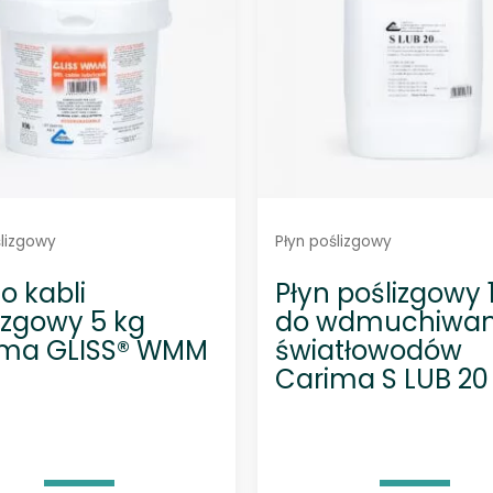
u
g
n
a
j
n
o
w
s
z
y
c
h
ślizgowy
Płyn poślizgowy
do kabli
Płyn poślizgowy 
izgowy 5 kg
do wdmuchiwan
ima GLISS® WMM
światłowodów
Carima S LUB 20