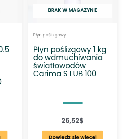
BRAK W MAGAZYNIE
Płyn poślizgowy
0.5
Płyn poślizgowy 1 kg
do wdmuchiwania
światłowodów
Carima S LUB 100
0
26,52
$
a
Dowiedz się więcej