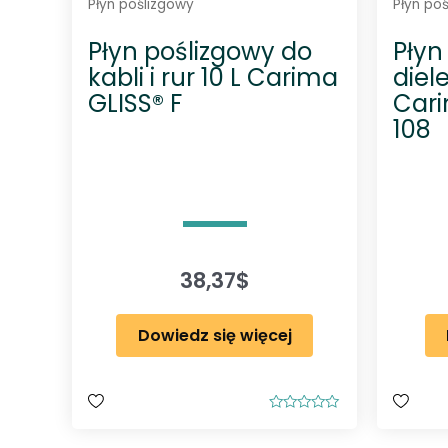
Płyn poślizgowy
Płyn po
Płyn poślizgowy do
Płyn
kabli i rur 10 L Carima
diel
GLISS® F
Cari
108
38,37
$
Dowiedz się więcej
O
c
e