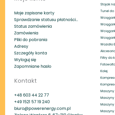
Stojak na
Tunel do 
Moje zapisane karty
Wciągark
Sprawdzanie statusu płatności…
Wciągark
Status zamówienia
Wciągar
Zamówienia
Wciągar
Pliki do pobrania
Wozidło
Adresy
Akcesori
Szczegóły konta
Filtry do
Wyloguj się
Fotowolt
Zapomniane hasło
Kolej
Kompreso
Kontakt
Kompreso
Maszyny 
+48 603 44 22 77
Maszyny 
+49
1521 57 19 240
Maszyny 
biuro@powerenergy.com.pl
Maszyny