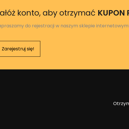
ałóż konto, aby otrzymać
KUPON
apraszamy do rejestracji w naszym sklepie internetowym
Zarejestruj się!
Otrzym