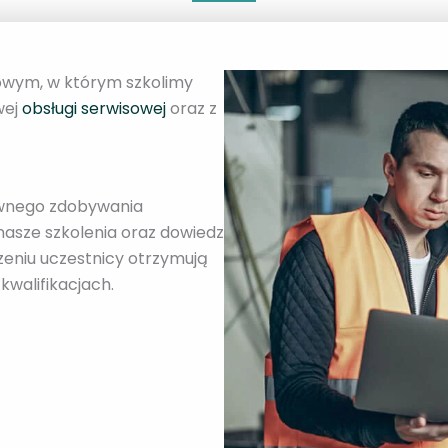
wym, w którym szkolimy
wej
obsługi serwisowej
oraz z
ywnego zdobywania
 nasze szkolenia oraz dowiedz
zeniu uczestnicy otrzymują
kwalifikacjach.