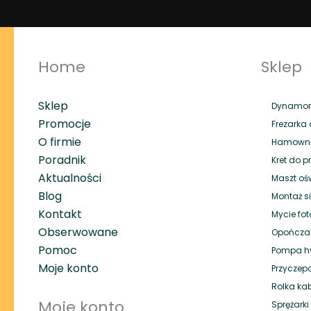
Home
Sklep
Sklep
Dynamome
Promocje
Frezarka 
O firmie
Hamownik
Poradnik
Kret do p
Aktualności
Maszt oś
Blog
Montaż si
Kontakt
Mycie fot
Obserwowane
Opończa
Pomoc
Pompa hy
Moje konto
Przyczep
Rolka ka
Moje konto
Sprężark