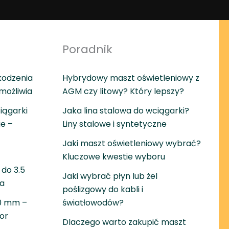
Poradnik
kodzenia
Hybrydowy maszt oświetleniowy z
umożliwia
AGM czy litowy? Który lepszy?
iągarki
Jaka lina stalowa do wciągarki?
ie –
Liny stalowe i syntetyczne
Jaki maszt oświetleniowy wybrać?
Kluczowe kwestie wyboru
do 3.5
Jaki wybrać płyn lub żel
wa
poślizgowy do kabli i
30 mm –
światłowodów?
or
Dlaczego warto zakupić maszt