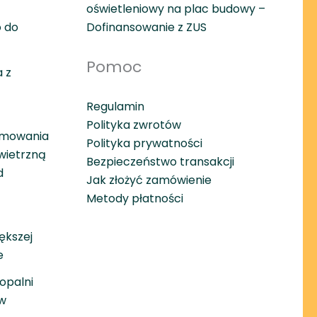
oświetleniowy na plac budowy –
 do
Dofinansowanie z ZUS
Pomoc
 z
Regulamin
Polityka zwrotów
amowania
Polityka prywatności
wietrzną
Bezpieczeństwo transakcji
d
Jak złożyć zamówienie
Metody płatności
ększej
e
opalni
w