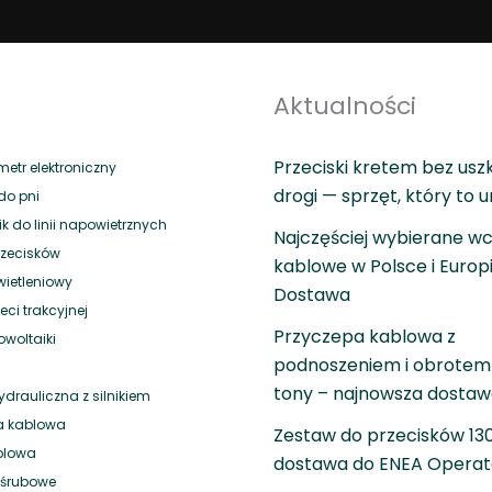
Aktualności
Przeciski kretem bez usz
tr elektroniczny
drogi — sprzęt, który to 
do pni
 do linii napowietrznych
Najczęściej wybierane wc
rzecisków
kablowe w Polsce i Europ
wietleniowy
Dostawa
eci trakcyjnej
Przyczepa kablowa z
owoltaiki
podnoszeniem i obrotem 
tony – najnowsza dosta
drauliczna z silnikiem
a kablowa
Zestaw do przecisków 1
blowa
dostawa do ENEA Operat
i śrubowe