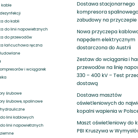
Dostawa stacjonarnego
 kable
kompresora spalinowego
dezynfekcji
zabudowy na przyczepie
a do kabli
a do linii napowietrznych
Nowa przyczepa kablowa
ka do przewodów
napędem elektrycznym
ka łańcuchowa ręczna
dostarczona do Austrii
 Budowlane
Zestaw do wciągania i h
a
przewodów na linię napo
 kompresorów i wciągarek
330 – 400 kV – Test prze
aika
dostawą
ry śrubowe
Dostawa masztów
ry śrubowe, spalinowe
oświetleniowych do najwi
hydrauliczne
kopalni wapienia w Polsc
do linii kablowych
Maszt oświetleniowy do k
do linii napowietrznych
PBI Kruszywa w Wymysłó
 ziemne