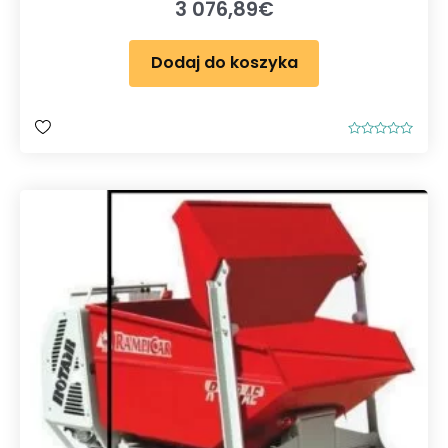
3 076,89
€
Dodaj do koszyka
O
c
e
n
i
o
n
o
0
n
a
5