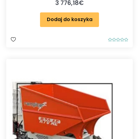
3 776,18
€
Dodaj do koszyka
O
c
e
n
i
o
n
o
0
n
a
5