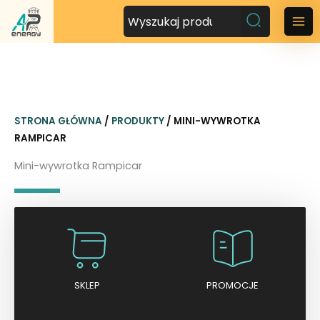
P
r
M
z
a
e
j
i
d
n
ź
STRONA GŁÓWNA
/
PRODUKTY
/ MINI-WYWROTKA
d
M
RAMPICAR
o
t
e
Mini-wywrotka Rampicar
r
n
e
ś
u
c
i
SKLEP
PROMOCJE