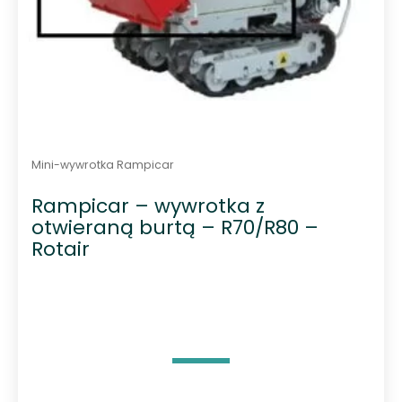
Mini-wywrotka Rampicar
Rampicar – wywrotka z
otwieraną burtą – R70/R80 –
Rotair