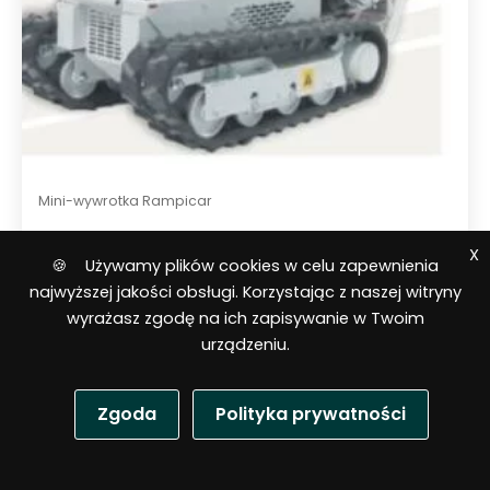
Mini-wywrotka Rampicar
Rampicar – R70 mini wywrotka –
X
🍪 Używamy plików cookies w celu zapewnienia
pojazd bazowy – Rotair
najwyższej jakości obsługi. Korzystając z naszej witryny
wyrażasz zgodę na ich zapisywanie w Twoim
urządzeniu.
Zgoda
Polityka prywatności
P