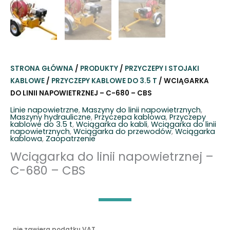
STRONA GŁÓWNA
/
PRODUKTY
/
PRZYCZEPY I STOJAKI
KABLOWE
/
PRZYCZEPY KABLOWE DO 3.5 T
/ WCIĄGARKA
DO LINII NAPOWIETRZNEJ – C-680 – CBS
Linie napowietrzne
,
Maszyny do linii napowietrznych
,
Maszyny hydrauliczne
,
Przyczepa kablowa
,
Przyczepy
kablowe do 3.5 t
,
Wciągarka do kabli
,
Wciągarka do linii
napowietrznych
,
Wciągarka do przewodów
,
Wciągarka
kablowa
,
Zaopatrzenie
Wciągarka do linii napowietrznej –
C-680 – CBS
nie zawiera podatku VAT