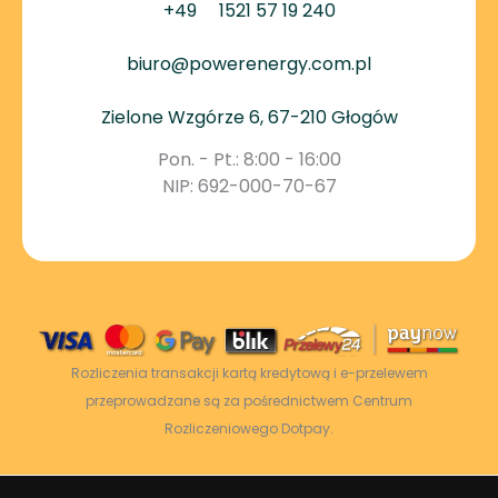
+49
1521 57 19 240
biuro@powerenergy.com.pl
Zielone Wzgórze 6, 67-210 Głogów
Pon. - Pt.: 8:00 - 16:00
NIP: 692-000-70-67
Rozliczenia transakcji kartą kredytową i e-przelewem
przeprowadzane są za pośrednictwem Centrum
Rozliczeniowego Dotpay.