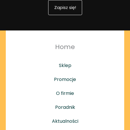
d
Zapisz się!
u
k
t
u
Home
Sklep
Promocje
O firmie
Poradnik
Aktualności