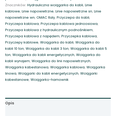
Znaczników:
Hydrauliczna wciągarka do kabli
,
Linie
kablowe
,
Linie napowietrzne
,
Linie napowietrzne sn
,
Linie
napowietrzne wn
,
OMAC Italy
,
Przyczepa do kabli
,
Przyczepa kablowa
,
Przyczepa kablowa jednoosiowa
,
Przyczepa kablowa z hydraulicznym podnośnikiem
,
Przyczepa kablowa z napędem
,
Przyczepka kablowa
,
Przyczepy kablowe
,
Wciągarka do kabli
,
Wciągarka do
kabli 10 ton
,
Wciągarka do kabli 3 ton
,
Wciągarka do kabli 5
ton
,
Wciągarka do kabli energetycznych
,
Wciągarka do
kabli wynajem
,
Wciągarka do linii napowietrznych
,
Wciągarka kabestanowa
,
Wciągarka kablowa
,
Wciągarka
linowa
,
Wciągarki do kabli energetycznych
,
Wciągarki
kabestanowe
,
Wciągarko-hamownik
Opis
Informacje dodatkowe