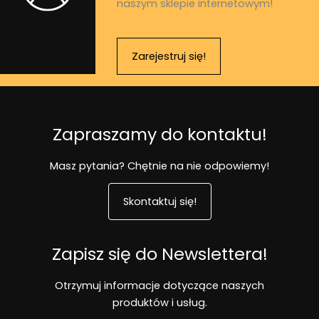
naszym sklepie internetowym!
a
w
y
Zarejestruj się!
b
r
a
ć
n
Zapraszamy do kontaktu!
a
s
Masz pytania? Chętnie na nie odpowiemy!
t
r
Skontaktuj się!
o
n
i
Zapisz się do Newslettera!
e
p
Otrzymuj informacje dotyczące naszych
r
produktów i usług.
o