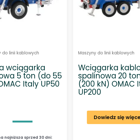
a
j
n
o
w
s
z
y
c
h
 do linii kablowych
Maszyny do linii kablowych
a wciągarka
Wciągarka kabl
owa 5 ton (do 55
spalinowa 20 to
OMAC Italy UP50
(200 kN) OMAC I
UP200
Dowiedz się więce
a najniższa sprzed 30 dni: