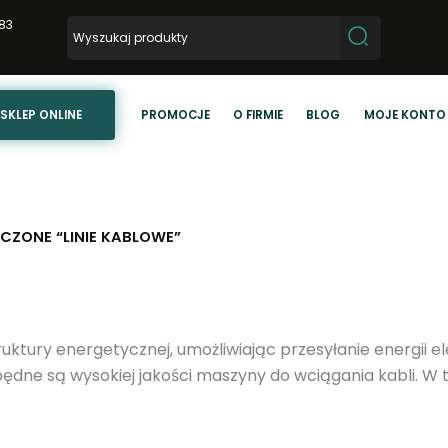
83
SKLEP ONLINE
PROMOCJE
O FIRMIE
BLOG
MOJE KONTO
CZONE “LINIE KABLOWE”
ktury energetycznej, umożliwiając przesyłanie energii el
zbędne są wysokiej jakości maszyny do wciągania kabli. 