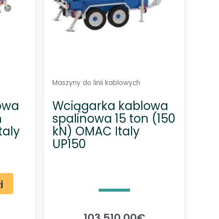
Maszyny do linii kablowych
owa
Wciągarka kablowa
n
spalinowa 15 ton (150
taly
kN) OMAC Italy
UP150
j
103 510,00
€