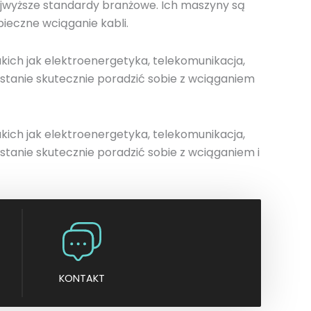
najwyższe standardy branżowe. Ich maszyny są
n
ieczne wciąganie kabli.
y
ich jak elektroenergetyka, telekomunikacja,
 stanie skutecznie poradzić sobie z wciąganiem
ich jak elektroenergetyka, telekomunikacja,
stanie skutecznie poradzić sobie z wciąganiem i
KONTAKT