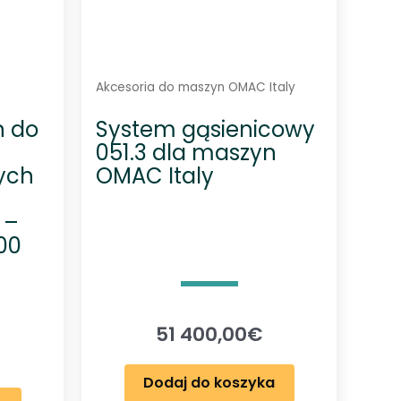
Akcesoria do maszyn OMAC Italy
n do
System gąsienicowy
051.3 dla maszyn
ych
OMAC Italy
 –
00
51 400,00
€
Dodaj do koszyka