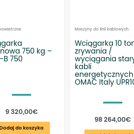
apowietrzne
Maszyny do linii kablowych
ągarka
Wciągarka 10 to
inowa 750 kg –
zrywania /
-B 750
wyciągania star
kabli
energetycznych
OMAC Italy UPR1
9 320,00
€
98 264,00
€
Dodaj do koszyka