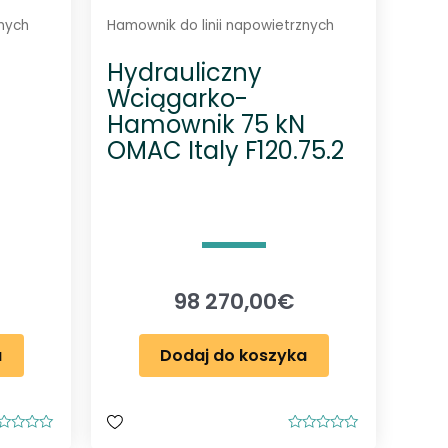
znych
Hamownik do linii napowietrznych
Hydrauliczny
Wciągarko-
Hamownik 75 kN
OMAC Italy F120.75.2
98 270,00
€
a
Dodaj do koszyka
O