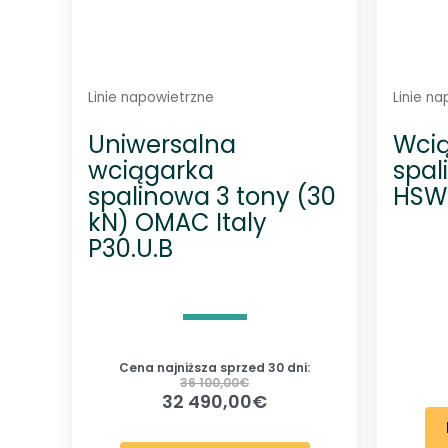
Linie napowietrzne
Linie n
Uniwersalna
Wci
wciągarka
spal
spalinowa 3 tony (30
HSW
kN) OMAC Italy
P30.U.B
Cena najniższa sprzed 30 dni:
36 100,00
€
32 490,00
€