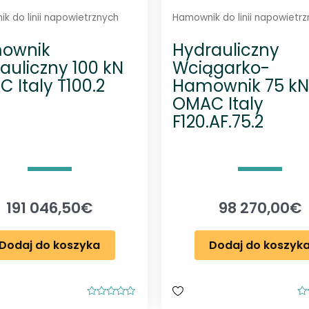
k do linii napowietrznych
Hamownik do linii napowietr
ownik
Hydrauliczny
auliczny 100 kN
Wciągarko-
 Italy T100.2
Hamownik 75 kN
OMAC Italy
F120.AF.75.2
191 046,50
€
98 270,00
€
Dodaj do koszyka
Dodaj do koszyk
O
O