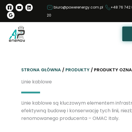
P
biuro@powerenergy.com.pl
+48 76 742 
r
20
z
e
j
d
ź
d
o
STRONA GŁÓWNA
/
PRODUKTY
/ PRODUKTY OZNA
t
r
Linie kablowe
e
ś
Linie kablowe są kluczowym elementem infrastru
c
efektywną budowę i konserwację tych linii, nie
i
renomowanego producenta – OMAC Italy.