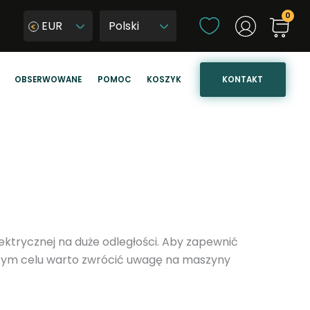
W
EUR
y
W
b
y
i
b
KONTAKT
OBSERWOWANE
POMOC
KOSZYK
e
i
r
e
z
r
j
z
ę
j
z
ę
y
z
k
y
k
ektrycznej na duże odległości. Aby zapewnić
s
W tym celu warto zwrócić uwagę na maszyny
t
r
o