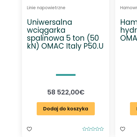
Linie napowietrzne
Hamowni
Uniwersalna
Ham
wciągarka
hydr
spalinowa 5 ton (50
OMAC
kN) OMAC Italy P50.U
58 522,00
€
Dodaj do koszyka
O