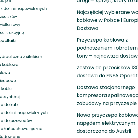
drogi — sprzęt, który to 
do pni
 do linii napowietrznych
Najczęściej wybierane wc
rzecisków
kablowe w Polsce i Europ
wietleniowy
Dostawa
eci trakcyjnej
Przyczepa kablowa z
owoltaiki
podnoszeniem i obrotem 
tony – najnowsza dosta
drauliczna z silnikiem
a kablowa
Zestaw do przecisków 1
blowa
dostawa do ENEA Operat
i śrubowe
Dostawa stacjonarnego
 kable
kompresora spalinowego
dezynfekcji
zabudowy na przyczepie
a do kabli
a do linii napowietrznych
Nowa przyczepa kablowa
ka do przewodów
napędem elektrycznym
ka łańcuchowa ręczna
dostarczona do Austrii
 Budowlane