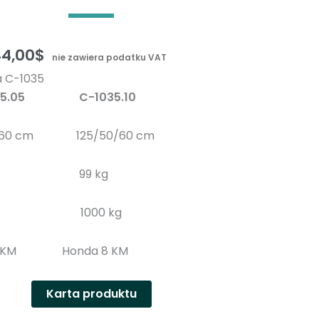
n
y
Z
44,00
$
nie zawiera podatku VAT
a
a C-1035
k
035.05 C-1035.10
r
e
/60 cm 125/50/60 cm
s
c
kg 99 kg
e
n
 kg 1000 kg
:
o
5.5 KM Honda 8 KM
d
4
Karta produktu
8