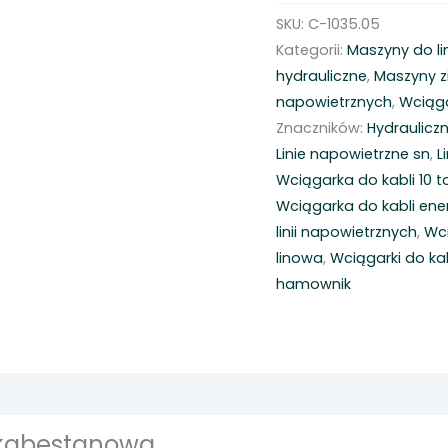
L
SKU:
C-1035.05
e
Kategorii:
Maszyny do li
k
hydrauliczne
,
Maszyny 
k
napowietrznych
,
Wciąg
a
Znaczników:
Hydraulicz
w
Linie napowietrzne sn
,
L
c
Wciągarka do kabli 10 t
i
Wciągarka do kabli en
ą
linii napowietrznych
,
Wc
g
linowa
,
Wciągarki do ka
a
hamownik
r
k
a
–
C
 kabestanowa
-