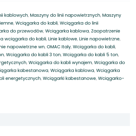
nii kablowych
,
Maszyny do linii napowietrznych
,
Maszyny
ziemne
,
Wciągarka do kabli
,
Wciągarka do linii
arka do przewodów
,
Wciągarka kablowa
,
Zaopatrzenie
na wciągarka do kabli
,
Linie kablowe
,
Linie napowietrzne
,
inie napowietrzne wn
,
OMAC Italy
,
Wciągarka do kabli
,
on
,
Wciągarka do kabli 3 ton
,
Wciągarka do kabli 5 ton
,
ergetycznych
,
Wciągarka do kabli wynajem
,
Wciągarka do
iągarka kabestanowa
,
Wciągarka kablowa
,
Wciągarka
bli energetycznych
,
Wciągarki kabestanowe
,
Wciągarko-