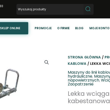
83
SKLEP ONLINE
PROMOCJE
O FIRMIE
BLOG
MOJE KONTO
STRONA GŁÓWNA
/
PR
KABLOWA
/ LEKKA WC
Maszyny do linii kabl
hydrauliczne
,
Maszyny
napowietrznych
,
Wci
Zaopatrzenie
Lekka wciąga
kabestanow