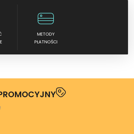
Ć
METODY
E
PŁATNOŚCI
 PROMOCYJNY
!