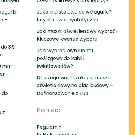
umożliwia
AGM czy litowy? Który lepszy?
iągarki
Jaka lina stalowa do wciągarki?
ie –
Liny stalowe i syntetyczne
Jaki maszt oświetleniowy wybrać?
Kluczowe kwestie wyboru
do 3.5
Jaki wybrać płyn lub żel
wa
poślizgowy do kabli i
30 mm –
światłowodów?
or
Dlaczego warto zakupić maszt
oświetleniowy na plac budowy –
 do
Dofinansowanie z ZUS
Pomoc
 z
Regulamin
Polityka zwrotów