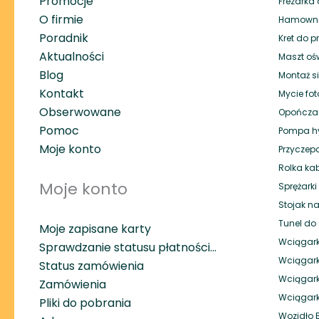
Promocje
Frezarka 
O firmie
Hamownik
Poradnik
Kret do p
Aktualności
Maszt oś
Blog
Montaż si
Kontakt
Mycie fot
Obserwowane
Opończa
Pomoc
Pompa hy
Moje konto
Przyczep
Rolka ka
Moje konto
Sprężark
Stojak na
Tunel do 
Moje zapisane karty
Wciągark
Sprawdzanie statusu płatności…
Wciągark
Status zamówienia
Wciągar
Zamówienia
Wciągar
Pliki do pobrania
Wozidło