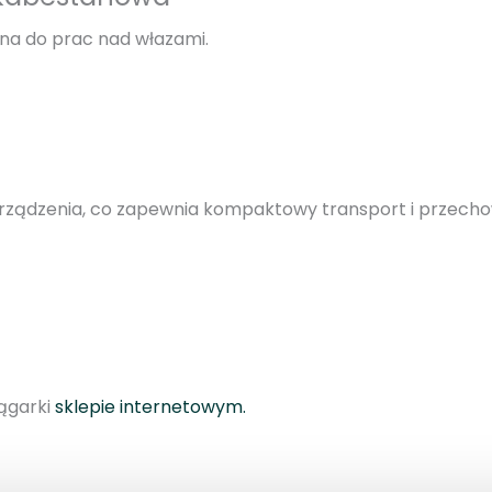
1
a do prac nad włazami.
0
3
5
–
C
B
urządzenia, co zapewnia kompaktowy transport i przech
S
-
k
a
b
e
s
ągarki
sklepie internetowym.
t
a
n