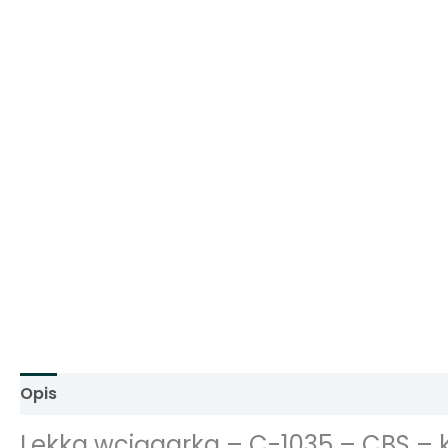
Opis
Informacje dodatkowe
Opinie (0)
Lekka wciągarka – C-1035 – CBS –