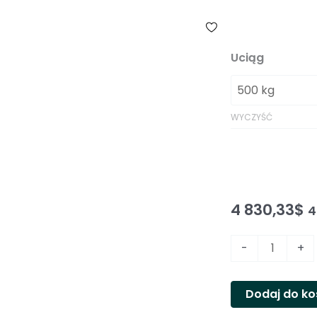
Uciąg
WYCZYŚĆ
4 830,33
$
4
i
-
+
l
o
Dodaj do k
ś
ć