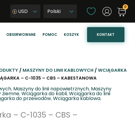
W
USD
y
W
b
y
i
b
KONTAKT
OBSERWOWANE
POMOC
KOSZYK
e
i
r
e
z
r
j
z
ę
j
ODUKTY
/
MASZYNY DO LINII KABLOWYCH
/
WCIĄGARKA
z
ę
IĄGARKA – C-1035 – CBS – KABESTANOWA
y
z
owych
,
Maszyny do linii napowietrznych
,
Maszyny
k
y
 ziemne
,
Wciągarka do kabli
,
Wciągarka do linii
ągarka do przewodów
,
Wciągarka kablowa
,
k
s
rka – C-1035 – CBS –
t
a
r
o