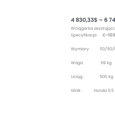
4 830,33
$
–
6 7
Wciągarka asystując
Specyfikacja :
C-1
Wymiary: 110/50
Waga: 69 
Uciąg : 500
Silnik : Honda 