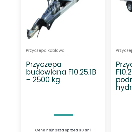
Przyczepa kablowa
Przycze
Przyczepa
Przy
budowlana F10.25.1B
F10.2
– 2500 kg
pod
hyd
Cena najniższa sprzed 30 dni: