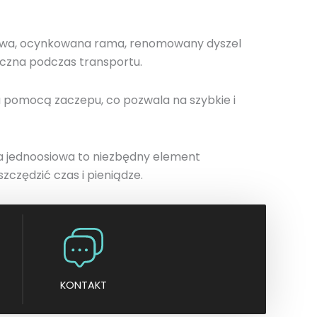
n
y
alowa, ocynkowana rama, renomowany dyszel
ieczna podczas transportu.
 pomocą zaczepu, co pozwala na szybkie i
wa jednoosiowa to niezbędny element
zczędzić czas i pieniądze.
KONTAKT