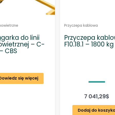
apowietrzne
Przyczepa kablowa
garka do linii
Przyczepa kabl
wietrznej – C-
F10.18.1 – 1800 kg
– CBS
Dowiedz się więcej
7 041,29
$
Dodaj do koszyk