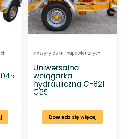
ych
Maszyny do linii napowietrznych
Uniwersalna
1045
wciągarka
hydrauliczna C-821
CBS
j
Dowiedz się więcej