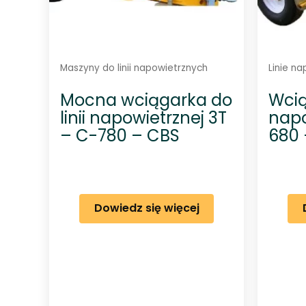
Maszyny do linii napowietrznych
Linie n
Mocna wciągarka do
Wcią
linii napowietrznej 3T
napo
– C-780 – CBS
680 
Dowiedz się więcej