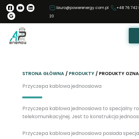
P
biuro@powerenergy.com.pl
+48 76 742 
r
20
z
e
j
d
ź
d
o
STRONA GŁÓWNA
/
PRODUKTY
/ PRODUKTY OZNA
t
r
Przyczepa kablowa jednoosiowa
e
ś
Przyczepa kablowa jednoosiowa to specjalny rod
c
telekomunikacyjnej. Jest to konstrukcja jednoo
i
Przyczepa kablowa jednoosiowa posiada specjaln