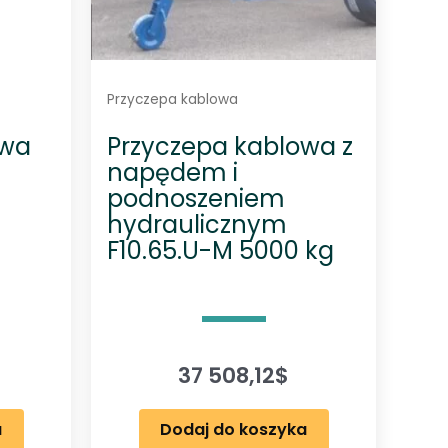
Przyczepa kablowa
owa
Przyczepa kablowa z
napędem i
podnoszeniem
hydraulicznym
F10.65.U-M 5000 kg
37 508,12
$
a
Dodaj do koszyka