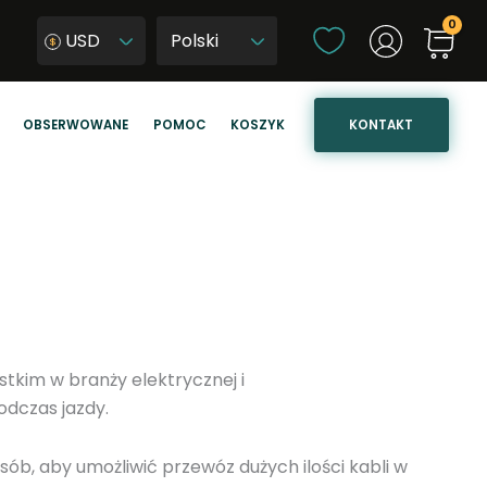
W
USD
y
W
b
y
i
b
KONTAKT
OBSERWOWANE
POMOC
KOSZYK
e
i
r
e
z
r
j
z
ę
j
z
ę
y
z
k
y
k
tkim w branży elektrycznej i
s
odczas jazdy.
t
r
ób, aby umożliwić przewóz dużych ilości kabli w
o