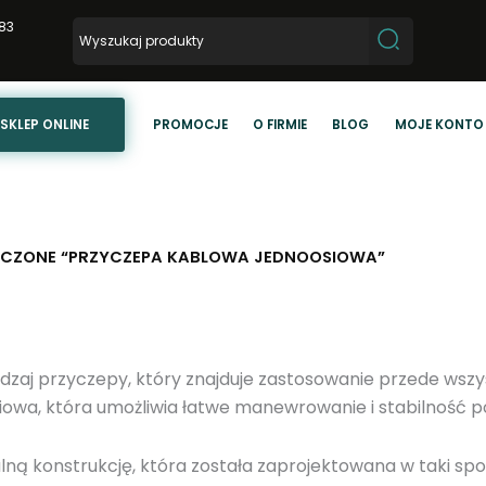
83
SKLEP ONLINE
PROMOCJE
O FIRMIE
BLOG
MOJE KONTO
CZONE “PRZYCZEPA KABLOWA JEDNOOSIOWA”
zaj przyczepy, który znajduje zastosowanie przede wszys
siowa, która umożliwia łatwe manewrowanie i stabilność p
ą konstrukcję, która została zaprojektowana w taki spos