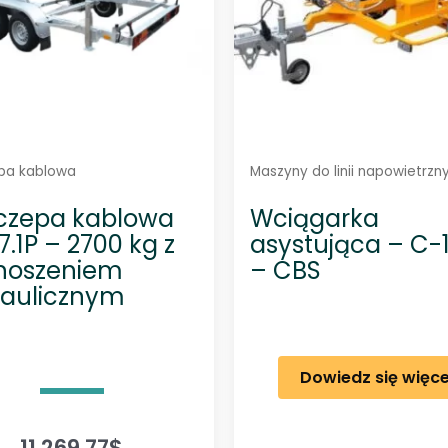
a
j
n
o
w
s
z
y
c
h
pa kablowa
Maszyny do linii napowietrzn
czepa kablowa
Wciągarka
7.1P – 2700 kg z
asystująca – C-
noszeniem
– CBS
raulicznym
Dowiedz się więce
11 269,77
$