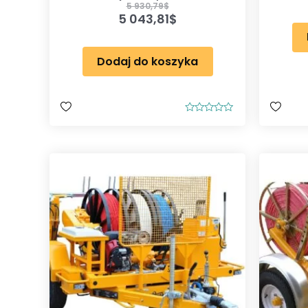
5 930,79
$
5 043,81
$
Dodaj do koszyka
O
c
e
n
i
o
n
o
0
n
a
5