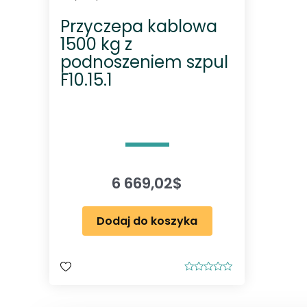
Przyczepa kablowa
1500 kg z
podnoszeniem szpul
F10.15.1
6 669,02
$
Dodaj do koszyka
O
c
e
n