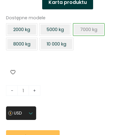
Karta produktu
Dostępne modele
2000 kg
5000 kg
7000 kg
8000 kg
10 000 kg
i
-
+
l
o
ś
USD
ć
S
t