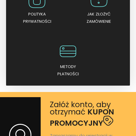
POLITYKA
JAK ZŁOŻYĆ
PRYWATNOŚCI
ZAMÓWIENIE
METODY
PŁATNOŚCI
Załóż konto, aby
otrzymać
KUPON
PROMOCYJNY
Zapraszamy do rejestracji w