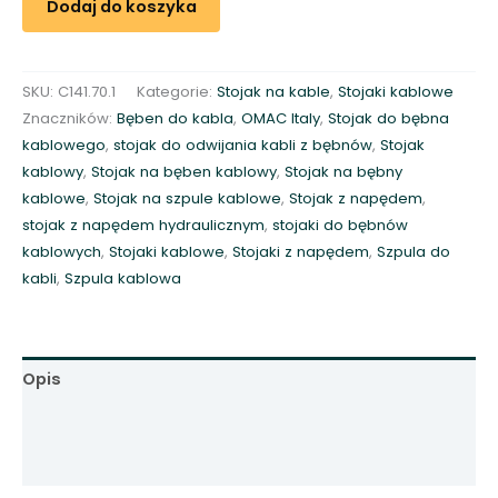
Dodaj do koszyka
o
j
a
SKU:
C141.70.1
Kategorie:
Stojak na kable
,
Stojaki kablowe
k
Znaczników:
Bęben do kabla
,
OMAC Italy
,
Stojak do bębna
k
kablowego
,
stojak do odwijania kabli z bębnów
,
Stojak
a
kablowy
,
Stojak na bęben kablowy
,
Stojak na bębny
b
kablowe
,
Stojak na szpule kablowe
,
Stojak z napędem
,
l
stojak z napędem hydraulicznym
,
stojaki do bębnów
o
kablowych
,
Stojaki kablowe
,
Stojaki z napędem
,
Szpula do
w
kabli
,
Szpula kablowa
y
z
p
o
Opis
d
n
Informacje dodatkowe
o
Opinie (0)
s
z