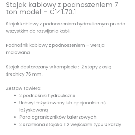
Stojak kablowy z podnoszeniem 7
e
ton model – C141.70.1
n
i
Stojak kablowy z podnoszeniem hydraulicznym przede
e
wszystkim do rozwijania kabli.
m
7
Podnośnik kablowy z podnoszeniem – wersja
t
malowana
o
n
Stojak dostarczany w komplecie : 2 stopy z osią
-
średnicy 76 mm .
C
1
Zestaw zawiera:
4
2 podnośniki hydrauliczne
1
Uchwyt łożyskowany lub opcjonalnie oś
.
łożyskowaną
7
Para ograniczników talerzowych
0
2 x ramiona stojaka z 2 wejściami typu U każdy
.