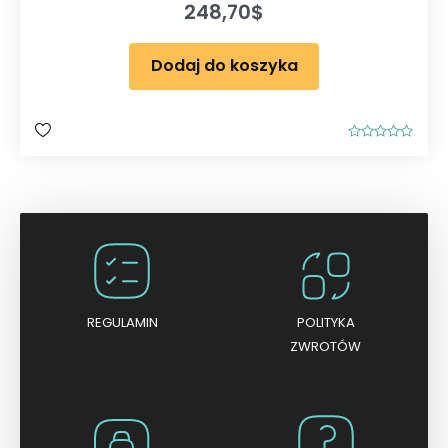
248,70
$
Dodaj do koszyka
O
c
e
n
i
o
n
o
0
n
a
5
REGULAMIN
POLITYKA
ZWROTÓW