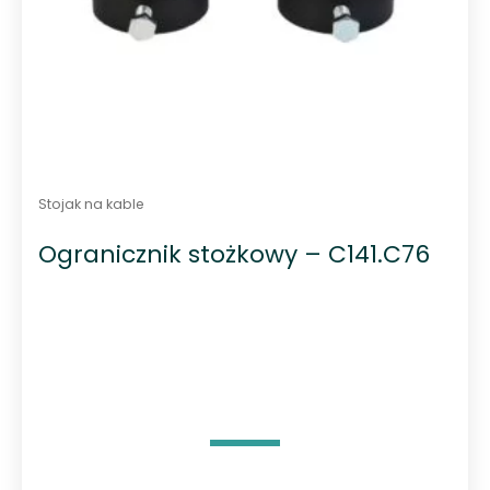
Stojak na kable
Ogranicznik stożkowy – C141.C76