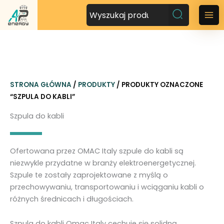
P
r
M
z
a
e
j
i
d
n
ź
STRONA GŁÓWNA
/
PRODUKTY
/ PRODUKTY OZNACZONE
d
M
“SZPULA DO KABLI”
o
t
e
Szpula do kabli
r
n
e
ś
u
Ofertowana przez OMAC Italy szpule do kabli są
c
niezwykle przydatne w branży elektroenergetycznej.
i
Szpule te zostały zaprojektowane z myślą o
przechowywaniu, transportowaniu i wciąganiu kabli o
różnych średnicach i długościach.
Szpula do kabli Omac Italy cechuje się solidną