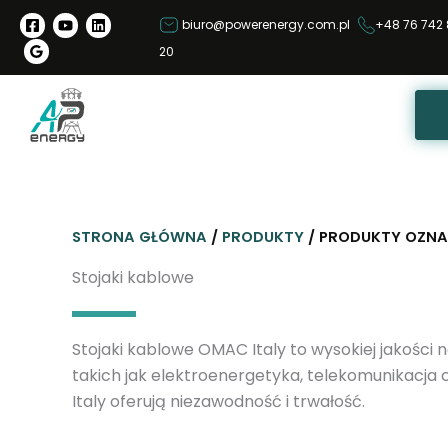
P
biuro@powerenergy.com.pl
+48 76 742 
r
20
z
e
j
d
ź
d
o
STRONA GŁÓWNA
/
PRODUKTY
/ PRODUKTY OZNA
t
r
Stojaki kablowe
e
ś
Stojaki kablowe OMAC Italy to wysokiej jakości
c
takich jak elektroenergetyka, telekomunikacja
i
Italy oferują niezawodność i trwałość.