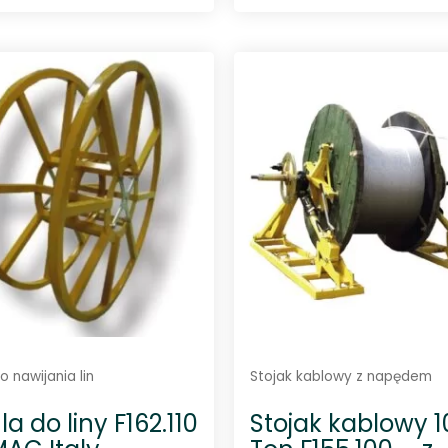
O
O
c
c
e
e
n
n
i
i
o
o
n
n
o
o
0
0
n
n
a
a
5
5
 nawijania lin
Stojak kablowy z napędem
a do liny F162.110
Stojak kablowy 1