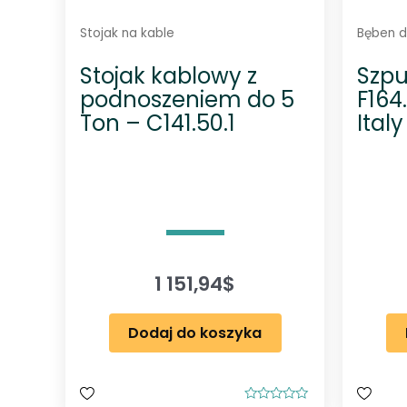
Stojak na kable
Bęben do
Stojak kablowy z
Szpu
podnoszeniem do 5
F164
Ton – C141.50.1
Italy
1 151,94
$
Dodaj do koszyka