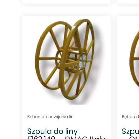
O
c
e
n
i
o
n
o
0
n
a
5
Bęben do nawijania lin
Bęben do
Szpula do liny
Szpul