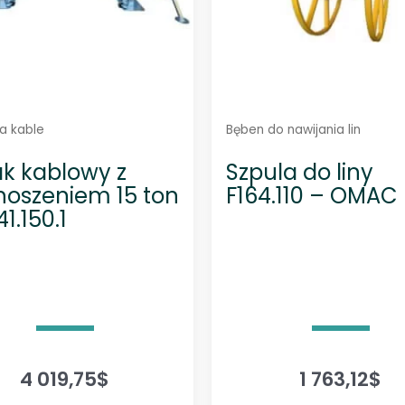
n
o
w
s
z
y
c
h
na kable
Bęben do nawijania lin
ak kablowy z
Szpula do liny
oszeniem 15 ton
F164.110 – OMAC 
1.150.1
4 019,75
$
1 763,12
$