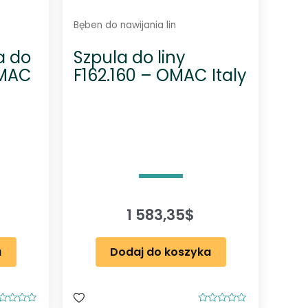
Bęben do nawijania lin
a do
Szpula do liny
OMAC
F162.160 – OMAC Italy
1 583,35
$
a
Dodaj do koszyka