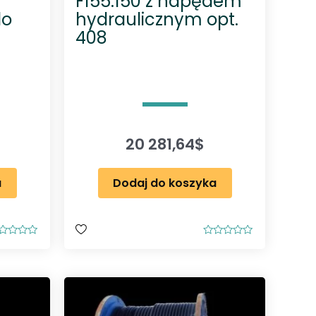
F155.150 z napędem
do
hydraulicznym opt.
408
20 281,64
$
a
Dodaj do koszyka
O
c
e
n
i
o
n
o