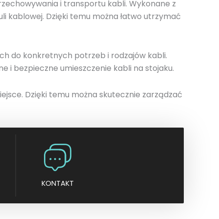
przechowywania i transportu kabli. Wykonane z
n
uli kablowej. Dzięki temu można łatwo utrzymać
y
h do konkretnych potrzeb i rodzajów kabli.
e i bezpieczne umieszczenie kabli na stojaku.
iejsce. Dzięki temu można skutecznie zarządzać
KONTAKT