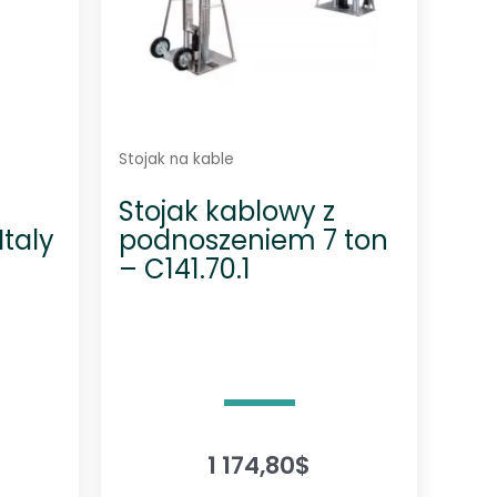
Stojak na kable
Stojak kablowy z
Italy
podnoszeniem 7 ton
– C141.70.1
1 174,80
$