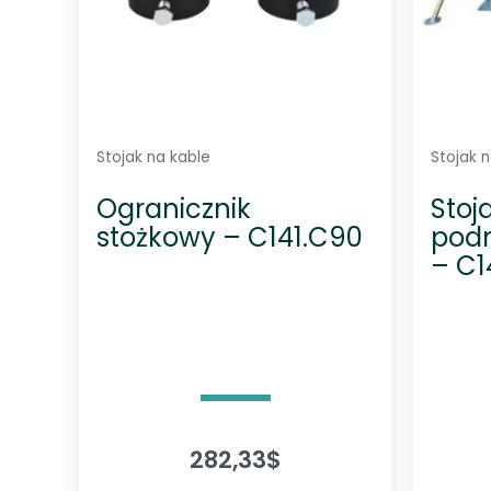
Stojak na kable
Stojak 
Ogranicznik
Stoj
stożkowy – C141.C90
podn
– C14
282,33
$