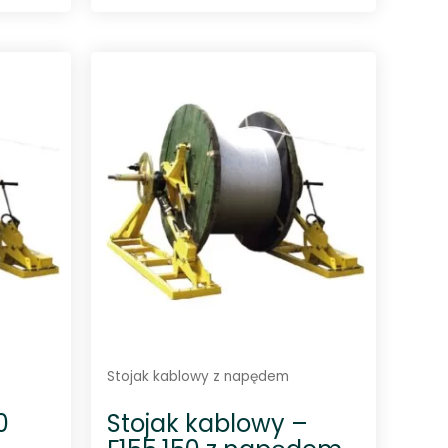
O
c
e
n
i
o
n
o
0
n
a
5
Stojak kablowy z napędem
0
Stojak kablowy –