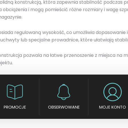
solidną konstrukcją, która zapewnia stabilność podczas 
a obciążenia i mogą pomieścić różne rozmiary i wagę szp
magazynie.
siada regulowaną wysokość, co umożliwia dopasowanie ic
chwyty lub specjalne prowadnice, które ułatwiają stabiln
onstrukcja pozwala na łatwe przenoszenie z miejsca na m
jektu.
PROMOCJE
OBSERWOWANE
MOJE KONTO