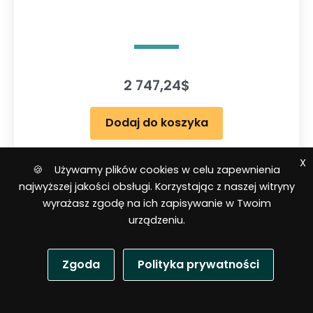
2 747,24
$
Dodaj do koszyka
X
🍪 Używamy plików cookies w celu zapewnienia
O
najwyższej jakości obsługi. Korzystając z naszej witryny
c
e
wyrażasz zgodę na ich zapisywanie w Twoim
n
i
urządzeniu.
o
n
o
0
n
Zgoda
Polityka prywatności
a
5
P