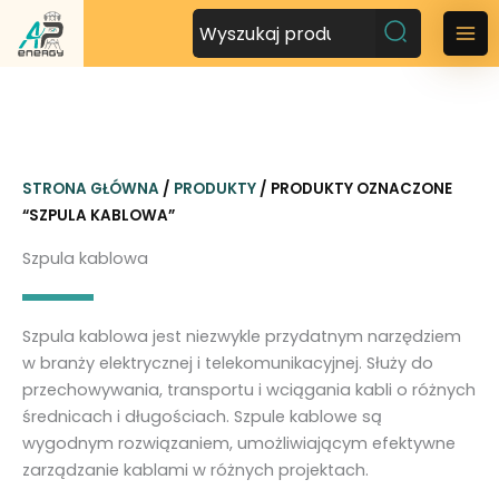
P
r
M
z
a
e
j
i
d
n
ź
STRONA GŁÓWNA
/
PRODUKTY
/ PRODUKTY OZNACZONE
d
M
“SZPULA KABLOWA”
o
t
e
Szpula kablowa
r
n
e
ś
u
Szpula kablowa jest niezwykle przydatnym narzędziem
c
w branży elektrycznej i telekomunikacyjnej. Służy do
i
przechowywania, transportu i wciągania kabli o różnych
średnicach i długościach. Szpule kablowe są
wygodnym rozwiązaniem, umożliwiającym efektywne
zarządzanie kablami w różnych projektach.