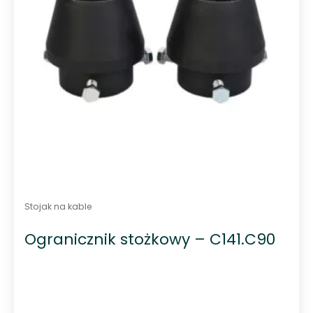
o
w
s
z
y
c
h
Stojak na kable
Ogranicznik stożkowy – C141.C90