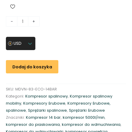
i
-
+
l
o
ś
USD
ć
S
p
Dodaj do koszyka
r
ę
ż
SKU:
MDVN-83-ECO-14BAR
a
Kategorii:
Kompresor spalinowy
,
Kompresor spalinowy
r
mobilny
,
Kompresory śrubowe
,
Kompresory śrubowe,
k
spalinowe
,
Sprężarki spalinowe
,
Sprężarki śrubowe
a
Znaczniki:
Kompresor 14 bar
,
kompresor 5000l/min
,
m
kompresor do piaskowania
,
kompresor do wdmuchiwania
,
o
Kompresor do wdmuchiwarki
,
kompresor powietrza
,