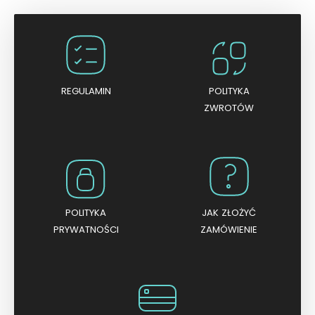
i
o
n
o
0
n
a
5
REGULAMIN
POLITYKA
ZWROTÓW
POLITYKA
JAK ZŁOŻYĆ
PRYWATNOŚCI
ZAMÓWIENIE