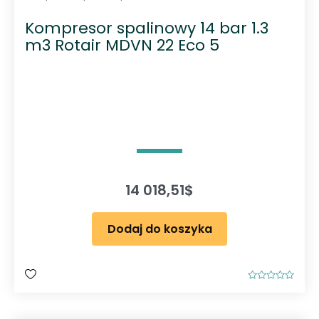
Kompresor spalinowy 14 bar 1.3
m3 Rotair MDVN 22 Eco 5
14 018,51
$
Dodaj do koszyka
O
c
e
n