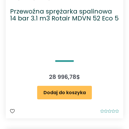
Przewoźna sprężarka spalinowa
14 bar 3.1 m3 Rotair MDVN 52 Eco 5
28 996,78
$
Dodaj do koszyka
O
c
e
n