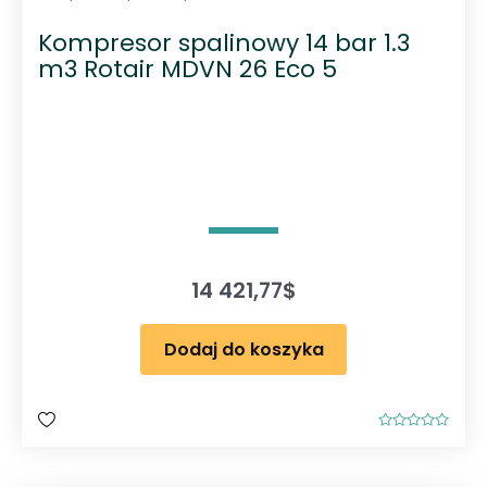
Kompresor spalinowy 14 bar 1.3
m3 Rotair MDVN 26 Eco 5
14 421,77
$
Dodaj do koszyka
O
c
e
n