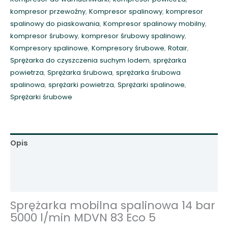
b
kompresor przewoźny
,
Kompresor spalinowy
,
kompresor
i
spalinowy do piaskowania
,
Kompresor spalinowy mobilny
,
l
kompresor śrubowy
,
kompresor śrubowy spalinowy
,
n
Kompresory spalinowe
,
Kompresory śrubowe
,
Rotair
,
a
Sprężarka do czyszczenia suchym lodem
,
sprężarka
s
powietrza
,
Sprężarka śrubowa
,
sprężarka śrubowa
p
spalinowa
,
sprężarki powietrza
,
Sprężarki spalinowe
,
a
Sprężarki śrubowe
l
i
n
o
Opis
w
a
Informacje dodatkowe
1
Opinie (0)
4
b
Sprężarka mobilna spalinowa 14 bar
a
5000 l/min MDVN 83 Eco 5
r