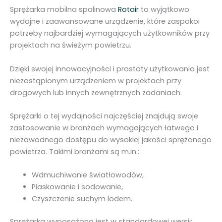
5
Sprężarka mobilna spalinowa
Rotair
to wyjątkowo
m
wydajne i zaawansowane urządzenie, które zaspokoi
3
potrzeby najbardziej wymagających użytkowników przy
R
projektach na świeżym powietrzu.
o
t
Dzięki swojej innowacyjności i prostoty użytkowania jest
a
niezastąpionym urządzeniem w projektach przy
i
drogowych lub innych zewnętrznych zadaniach.
r
M
Sprężarki o tej wydajności najczęściej znajdują swoje
D
zastosowanie w branżach wymagających łatwego i
V
niezawodnego dostępu do wysokiej jakości sprężonego
N
powietrza. Takimi branżami są m.in.:
8
3
Wdmuchiwanie światłowodów,
E
Piaskowanie i sodowanie,
c
Czyszczenie suchym lodem.
o
5
Sprężarka wyposażona jest w standardowej wersji: