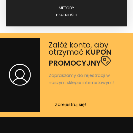
METODY
PŁATNOŚCI
Załóż konto, aby
otrzymać
KUPON
PROMOCYJNY
Zapraszamy do rejestracji w
naszym sklepie internetowym!
Zarejestruj się!