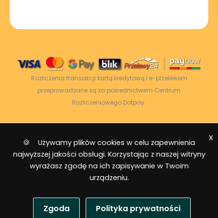
Rozliczenia transakcji kartą kredytową i e-przelewem
przeprowadzane są za pośrednictwem Centrum
Rozliczeniowego Dotpay.
X
2026 © Power Energy -
Wszelkie prawa
🍪 Używamy plików cookies w celu zapewnienia
zastrzeżone
|
Mapa strony
najwyższej jakości obsługi. Korzystając z naszej witryny
wyrażasz zgodę na ich zapisywanie w Twoim
urządzeniu.
Zgoda
Polityka prywatności
USD