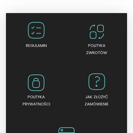
e
n
i
o
n
o
0
n
a
5
REGULAMIN
POLITYKA
ZWROTÓW
POLITYKA
JAK ZŁOŻYĆ
PRYWATNOŚCI
ZAMÓWIENIE