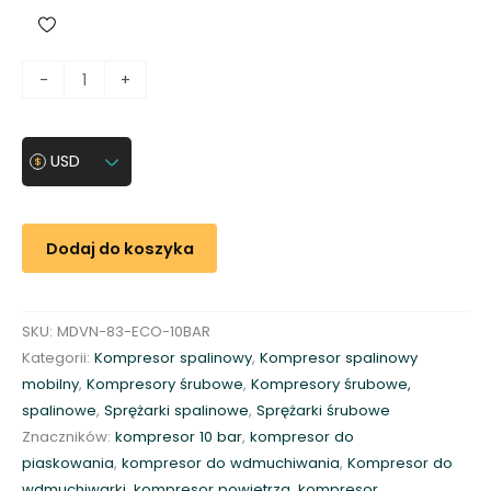
i
-
+
l
o
ś
USD
ć
K
o
Dodaj do koszyka
m
p
r
SKU:
MDVN-83-ECO-10BAR
e
Kategorii:
Kompresor spalinowy
,
Kompresor spalinowy
s
mobilny
,
Kompresory śrubowe
,
Kompresory śrubowe,
o
spalinowe
,
Sprężarki spalinowe
,
Sprężarki śrubowe
r
Znaczników:
kompresor 10 bar
,
kompresor do
m
piaskowania
,
kompresor do wdmuchiwania
,
Kompresor do
o
wdmuchiwarki
,
kompresor powietrza
,
kompresor