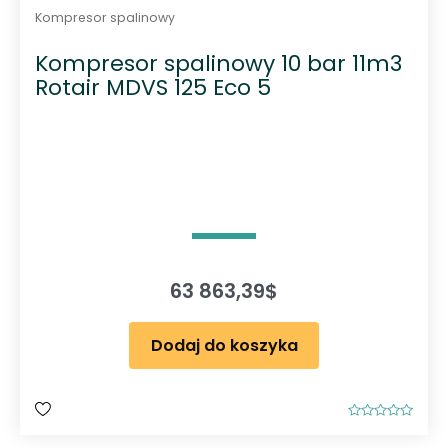
Kompresor spalinowy
Kompresor spalinowy 10 bar 11m3
Rotair MDVS 125 Eco 5
63 863,39
$
Dodaj do koszyka
O
c