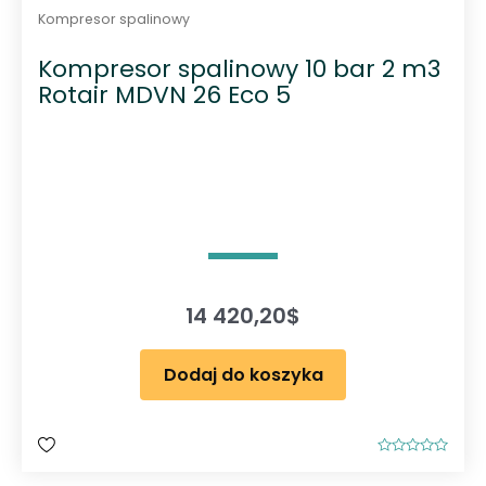
Kompresor spalinowy
Kompresor spalinowy 10 bar 2 m3
Rotair MDVN 26 Eco 5
14 420,20
$
Dodaj do koszyka
O
c