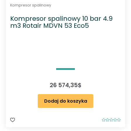
Kompresor spalinowy
Kompresor spalinowy 10 bar 4.9
m3 Rotair MDVN 53 Eco5
26 574,35
$
Dodaj do koszyka
O
c