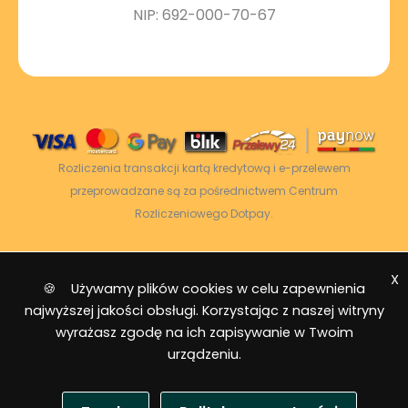
NIP: 692-000-70-67
Rozliczenia transakcji kartą kredytową i e-przelewem
przeprowadzane są za pośrednictwem Centrum
Rozliczeniowego Dotpay.
X
2026 © Power Energy -
Wszelkie prawa
🍪 Używamy plików cookies w celu zapewnienia
zastrzeżone
|
Mapa strony
najwyższej jakości obsługi. Korzystając z naszej witryny
wyrażasz zgodę na ich zapisywanie w Twoim
urządzeniu.