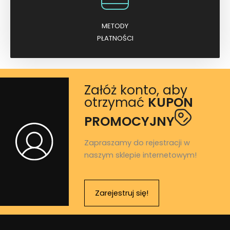
METODY
PŁATNOŚCI
Załóż konto, aby
otrzymać
KUPON
PROMOCYJNY
Zapraszamy do rejestracji w
naszym sklepie internetowym!
Zarejestruj się!