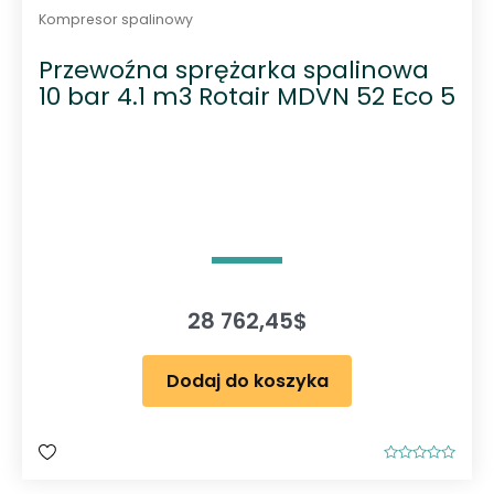
Kompresor spalinowy
Przewoźna sprężarka spalinowa
10 bar 4.1 m3 Rotair MDVN 52 Eco 5
28 762,45
$
Dodaj do koszyka
O
c