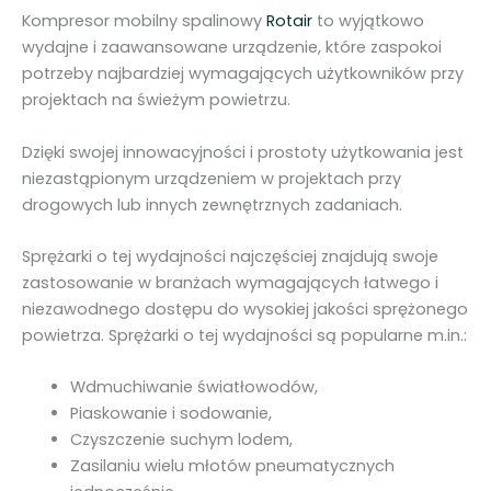
6
Kompresor mobilny spalinowy
Rotair
to wyjątkowo
.
wydajne i zaawansowane urządzenie, które zaspokoi
4
potrzeby najbardziej wymagających użytkowników przy
m
projektach na świeżym powietrzu.
3
R
Dzięki swojej innowacyjności i prostoty użytkowania jest
o
niezastąpionym urządzeniem w projektach przy
t
drogowych lub innych zewnętrznych zadaniach.
a
i
Sprężarki o tej wydajności najczęściej znajdują swoje
r
zastosowanie w branżach wymagających łatwego i
M
niezawodnego dostępu do wysokiej jakości sprężonego
D
powietrza. Sprężarki o tej wydajności są popularne m.in.:
V
N
Wdmuchiwanie światłowodów,
8
Piaskowanie i sodowanie,
3
Czyszczenie suchym lodem,
E
Zasilaniu wielu młotów pneumatycznych
c