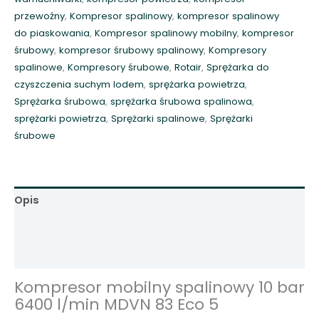
b
przewoźny
,
Kompresor spalinowy
,
kompresor spalinowy
i
do piaskowania
,
Kompresor spalinowy mobilny
,
kompresor
l
śrubowy
,
kompresor śrubowy spalinowy
,
Kompresory
n
spalinowe
,
Kompresory śrubowe
,
Rotair
,
Sprężarka do
y
czyszczenia suchym lodem
,
sprężarka powietrza
,
s
Sprężarka śrubowa
,
sprężarka śrubowa spalinowa
,
p
sprężarki powietrza
,
Sprężarki spalinowe
,
Sprężarki
a
śrubowe
l
i
n
o
Opis
w
y
Informacje dodatkowe
1
Opinie (0)
0
b
Kompresor mobilny spalinowy 10 bar
a
6400 l/min MDVN 83 Eco 5
r