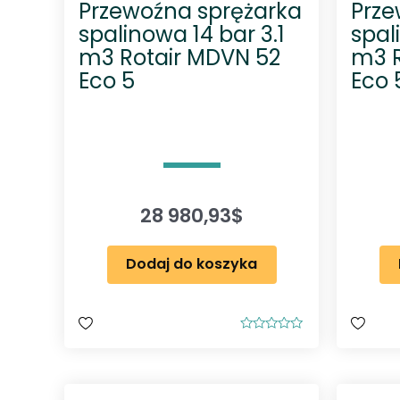
Przewoźna sprężarka
Prze
spalinowa 14 bar 3.1
spal
m3 Rotair MDVN 52
m3 R
Eco 5
Eco 
28 980,93
$
Dodaj do koszyka
O
c
e
n
i
o