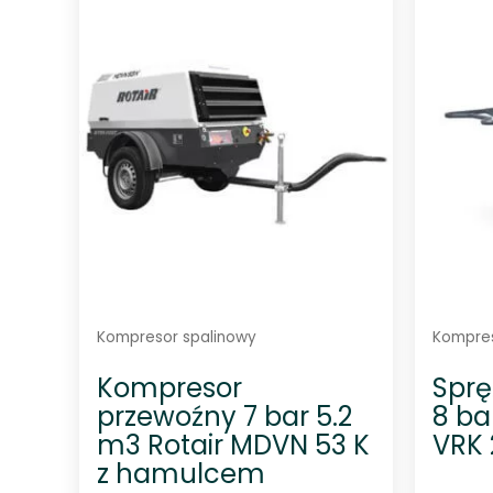
n
o
0
n
a
5
Kompresor spalinowy
Kompres
Kompresor
Sprę
przewoźny 7 bar 5.2
8 ba
m3 Rotair MDVN 53 K
VRK 
z hamulcem