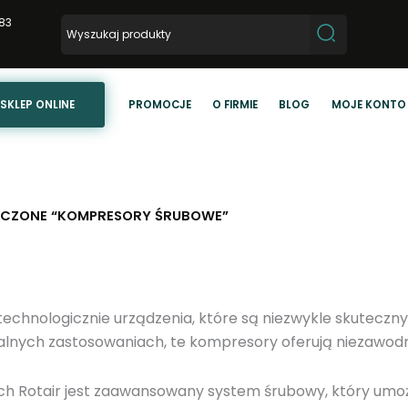
83
SKLEP ONLINE
PROMOCJE
O FIRMIE
BLOG
MOJE KONTO
ACZONE “KOMPRESORY ŚRUBOWE”
chnologicznie urządzenia, które są niezwykle skuteczny
alnych zastosowaniach, te kompresory oferują niezawodno
otair jest zaawansowany system śrubowy, który umożli