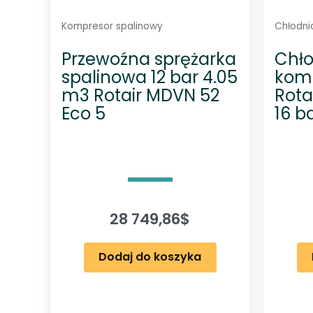
Kompresor spalinowy
Chłodni
Przewoźna sprężarka
Chło
spalinowa 12 bar 4.05
kom
m3 Rotair MDVN 52
Rota
Eco 5
16 b
28 749,86
$
Dodaj do koszyka