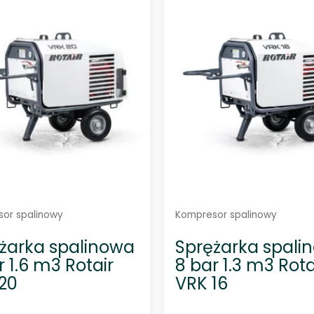
n
n
o
o
0
0
n
n
a
a
5
5
or spalinowy
Kompresor spalinowy
żarka spalinowa
Sprężarka spali
r 1.6 m3 Rotair
8 bar 1.3 m3 Rota
20
VRK 16