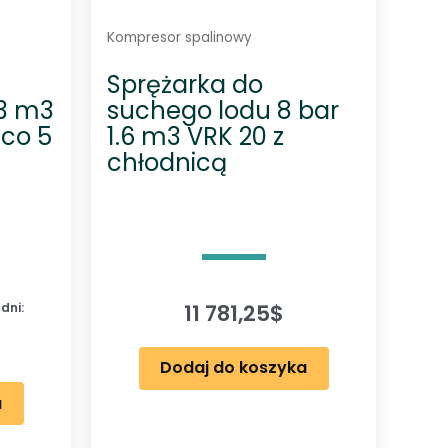
Kompresor spalinowy
Sprężarka do
 3 m3
suchego lodu 8 bar
Eco 5
1.6 m3 VRK 20 z
chłodnicą
11 781,25
$
dni:
Dodaj do koszyka
a