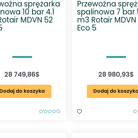
woźna sprężarka
Przewoźna spręż
inowa 10 bar 4.1
spalinowa 7 bar 
otair MDVN 52
m3 Rotair MDVN
5
Eco 5
28 749,86
$
28 980,93
$
Dodaj do koszyka
Dodaj do koszyk
O
O
c
c
e
e
n
n
i
i
o
o