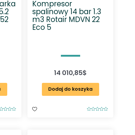
arka
Kompresor
5.2
spalinowy 14 bar 1.3
 52
m3 Rotair MDVN 22
Eco 5
14 010,85
$
a
Dodaj do koszyka
O
c
e
n
i
o