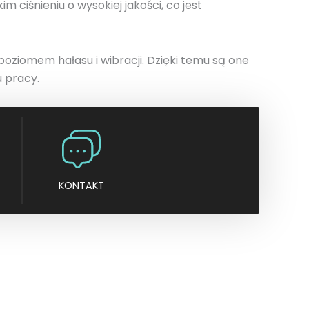
 ciśnieniu o wysokiej jakości, co jest
n
y
poziomem hałasu i wibracji. Dzięki temu są one
u pracy.
KONTAKT