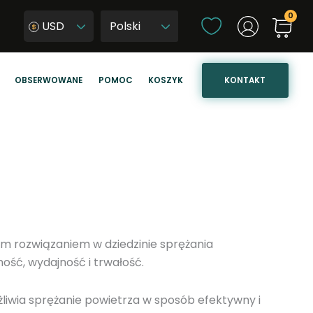
W
USD
y
W
b
y
i
b
KONTAKT
OBSERWOWANE
POMOC
KOSZYK
e
i
r
e
z
r
j
z
ę
j
z
ę
y
z
k
y
k
m rozwiązaniem w dziedzinie sprężania
s
ść, wydajność i trwałość.
t
r
wia sprężanie powietrza w sposób efektywny i
o