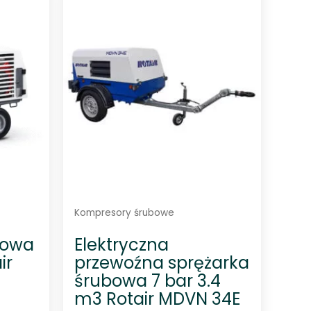
n
o
0
n
a
5
Kompresory śrubowe
nowa
Elektryczna
ir
przewoźna sprężarka
śrubowa 7 bar 3.4
m3 Rotair MDVN 34E