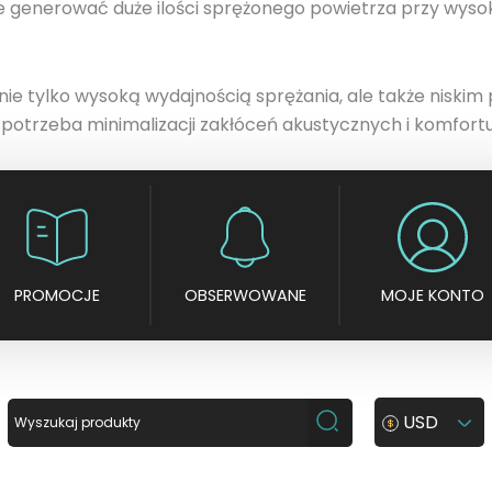
e generować duże ilości sprężonego powietrza przy wysokim
ie tylko wysoką wydajnością sprężania, ale także niskim 
e potrzeba minimalizacji zakłóceń akustycznych i komfort
PROMOCJE
OBSERWOWANE
MOJE KONTO
USD