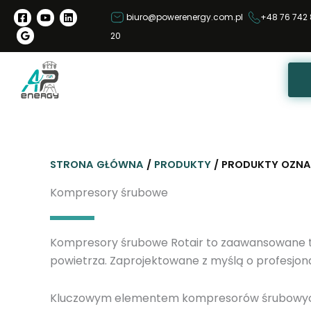
P
biuro@powerenergy.com.pl
+48 76 742 
r
20
z
e
j
d
ź
d
o
STRONA GŁÓWNA
/
PRODUKTY
/ PRODUKTY OZN
t
r
Kompresory śrubowe
e
ś
Kompresory śrubowe Rotair to zaawansowane te
c
powietrza. Zaprojektowane z myślą o profesjon
i
Kluczowym elementem kompresorów śrubowych R