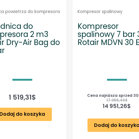
h
ca powietrza do kompresora
Kompresor spalinowy
dnica do
Kompresor
presora 2 m3
spalinowy 7 bar
ir Dry-Air Bag do
Rotair MDVN 30 
ar
1 519,31
$
Cena najniższa sprzed 30 
17 055,43
$
14 951,26
$
Dodaj do koszyka
Dodaj do koszyk