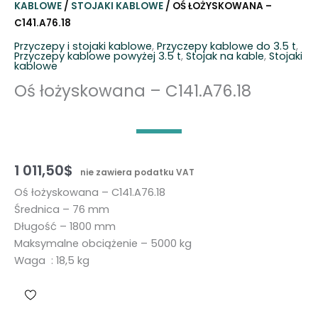
KABLOWE
/
STOJAKI KABLOWE
/ OŚ ŁOŻYSKOWANA –
C141.A76.18
Przyczepy i stojaki kablowe
,
Przyczepy kablowe do 3.5 t
,
Przyczepy kablowe powyżej 3.5 t
,
Stojak na kable
,
Stojaki
kablowe
Oś łożyskowana – C141.A76.18
1 011,50
$
nie zawiera podatku VAT
Oś łożyskowana – C141.A76.18
Średnica – 76 mm
Długość – 1800 mm
Maksymalne obciążenie – 5000 kg
Waga : 18,5 kg