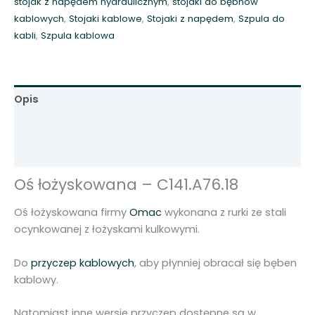
stojak z napędem hydraulicznym
,
stojaki do bębnów
-
kablowych
,
Stojaki kablowe
,
Stojaki z napędem
,
Szpula do
C
kabli
,
Szpula kablowa
1
4
1
.
Opis
A
7
Informacje dodatkowe
6
Opinie (0)
.
1
Oś łożyskowana – C141.A76.18
8
Oś łożyskowana firmy
Omac
wykonana z rurki ze stali
ocynkowanej z łożyskami kulkowymi.
Do
przyczep kablowych
, aby płynniej obracał się bęben
kablowy.
Natomiast inne wersje przyczep dostępne są w