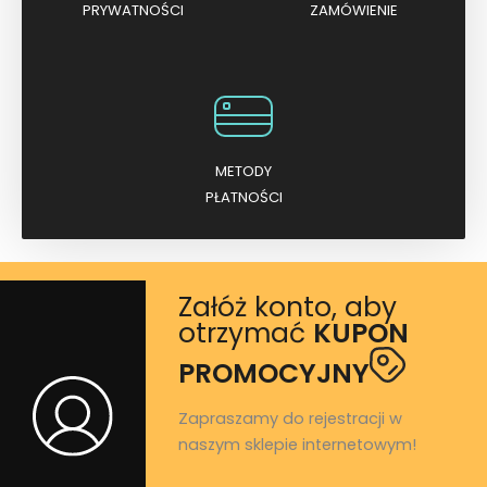
PRYWATNOŚCI
ZAMÓWIENIE
METODY
PŁATNOŚCI
Załóż konto, aby
otrzymać
KUPON
PROMOCYJNY
Zapraszamy do rejestracji w
naszym sklepie internetowym!