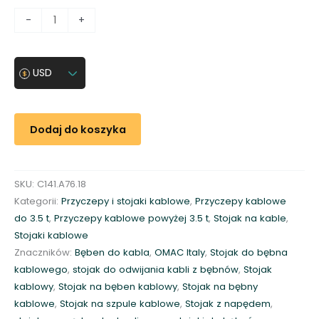
i
-
+
l
o
ś
USD
ć
O
ś
Dodaj do koszyka
ł
o
ż
SKU:
C141.A76.18
y
Kategorii:
Przyczepy i stojaki kablowe
,
Przyczepy kablowe
s
do 3.5 t
,
Przyczepy kablowe powyżej 3.5 t
,
Stojak na kable
,
k
Stojaki kablowe
o
Znaczników:
Bęben do kabla
,
OMAC Italy
,
Stojak do bębna
w
kablowego
,
stojak do odwijania kabli z bębnów
,
Stojak
a
kablowy
,
Stojak na bęben kablowy
,
Stojak na bębny
n
kablowe
,
Stojak na szpule kablowe
,
Stojak z napędem
,
a