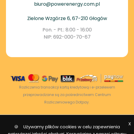
biuro@powerenergy.com.pl
Zielone Wzgórze 6, 67-210 Głogów
Pon. - Pt.: 8:00 - 16:00
NIP: 692-000-70-67
Rozliczenia transakcji kartą kredytową i e-przelewem
przeprowadzane są za pośrednictwem Centrum
Rozliczeniowego Dotpay.
X
2026 © Power Energy -
Wszelkie prawa
🍪 Używamy plików cookies w celu zapewnienia
zastrzeżone
|
Mapa strony