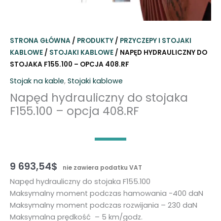
STRONA GŁÓWNA
/
PRODUKTY
/
PRZYCZEPY I STOJAKI
KABLOWE
/
STOJAKI KABLOWE
/ NAPĘD HYDRAULICZNY DO
STOJAKA F155.100 – OPCJA 408.RF
Stojak na kable
,
Stojaki kablowe
Napęd hydrauliczny do stojaka
F155.100 – opcja 408.RF
9 693,54
$
nie zawiera podatku VAT
Napęd hydrauliczny do stojaka F155.100
Maksymalny moment podczas hamowania -400 daN
Maksymalny moment podczas rozwijania – 230 daN
Maksymalna prędkość – 5 km/godz.