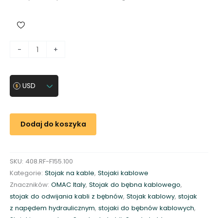
i
-
+
l
o
ś
USD
ć
N
a
Dodaj do koszyka
p
ę
d
SKU:
408.RF-F155.100
h
Kategorie:
Stojak na kable
,
Stojaki kablowe
y
Znaczników:
OMAC Italy
,
Stojak do bębna kablowego
,
d
stojak do odwijania kabli z bębnów
,
Stojak kablowy
,
stojak
r
z napędem hydraulicznym
,
stojaki do bębnów kablowych
,
a