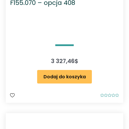
F155.070 – opcja 408
3 327,46
$
Dodaj do koszyka
O
c
e
n
i
o
n
o
0