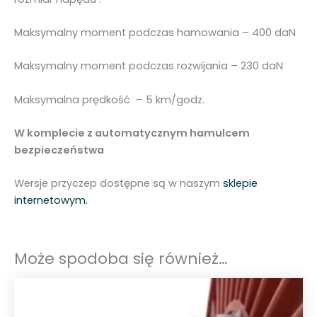
5
.
Maksymalny moment podczas hamowania – 400 daN
1
0
Maksymalny moment podczas rozwijania – 230 daN
0
-
Maksymalna prędkość – 5 km/godz.
o
p
W komplecie z automatycznym hamulcem
c
bezpieczeństwa
j
a
Wersje przyczep dostępne są w naszym
sklepie
4
internetowym.
0
8
.
Może spodoba się również…
R
F