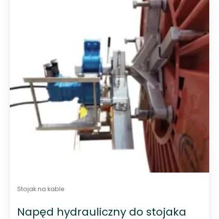
n
a
5
Stojak na kable
Napęd hydrauliczny do stojaka