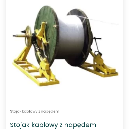
n
a
5
Stojak kablowy z napędem
Stojak kablowy z napędem