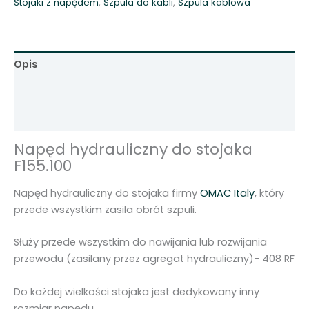
Stojaki z napędem
,
Szpula do kabli
,
Szpula kablowa
u
l
i
c
Opis
z
n
Informacje dodatkowe
y
Opinie (0)
d
o
Napęd hydrauliczny do stojaka
s
F155.100
t
o
Napęd hydrauliczny do stojaka firmy
OMAC Italy
, który
j
przede wszystkim zasila obrót szpuli.
a
k
Służy przede wszystkim do nawijania lub rozwijania
a
przewodu (zasilany przez agregat hydrauliczny)- 408 RF
F
1
Do każdej wielkości stojaka jest dedykowany inny
5
rozmiar napędu .