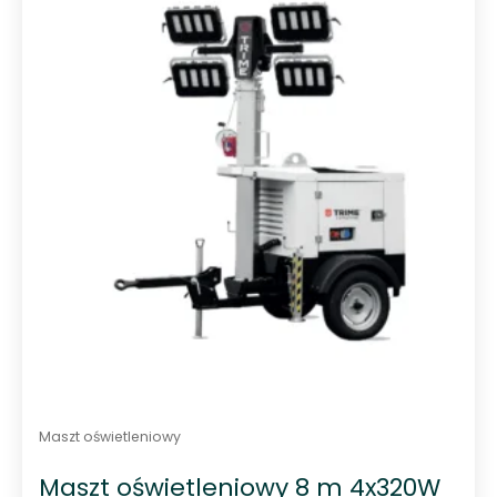
0
n
a
5
Maszt oświetleniowy
Maszt oświetleniowy 8 m 4x320W