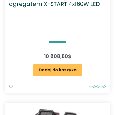
agregatem X-START 4x160W LED
10 808,60
$
Dodaj do koszyka
O
c
e
n
i
o
n
o