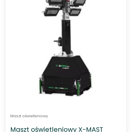
0
n
a
5
Maszt oświetleniowy
Maszt oświetleniowy X-MAST