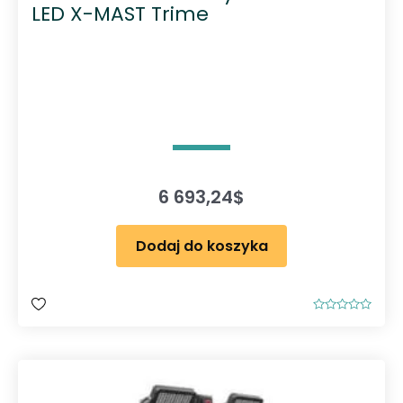
LED X-MAST Trime
6 693,24
$
Dodaj do koszyka
O
c
e
n
i
o
n
o