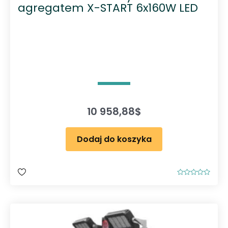
agregatem X-START 6x160W LED
10 958,88
$
Dodaj do koszyka
O
c
e
n
i
o
n
o