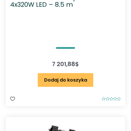
4x320W LED – 8.5 m
7 201,88
$
Dodaj do koszyka
O
c
e
n
i
o
n
o