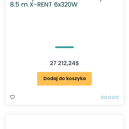
8.5 m X-RENT 6x320W
27 212,24
$
Dodaj do koszyka
O
c
e
n
i
o
n
o