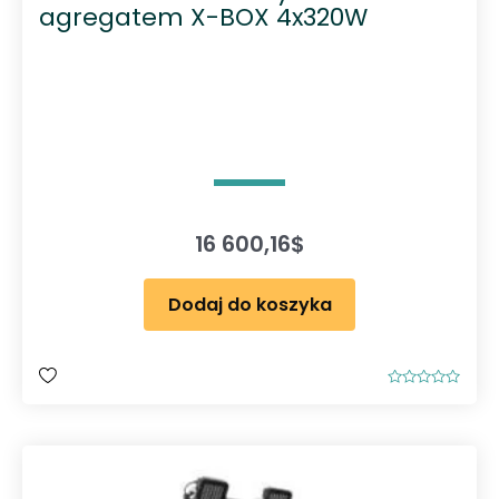
agregatem X-BOX 4x320W
16 600,16
$
Dodaj do koszyka
O
c
e
n
i
o
n
o