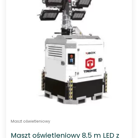
0
n
a
5
Maszt oświetleniowy
Maszt oświetleniowy 8.5 m LED z