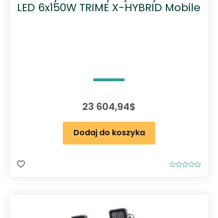
LED 6x150W TRIME X-HYBRID Mobile
23 604,94
$
Dodaj do koszyka
O
c
e
n
i
o
n
o