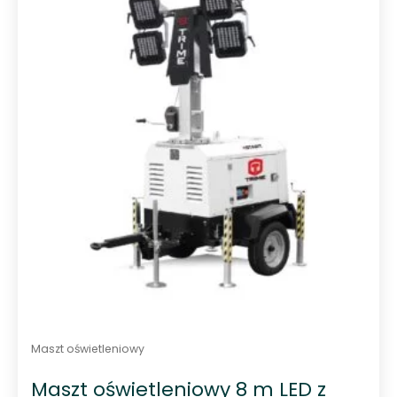
0
n
a
5
Maszt oświetleniowy
Maszt oświetleniowy 8 m LED z