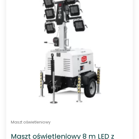
0
n
a
5
Maszt oświetleniowy
Maszt oświetleniowy 8 m LED z