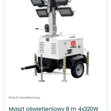
0
n
a
5
Maszt oświetleniowy
Maszt oświetleniowy 8 m 4x320W