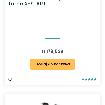
Trime X-START
11 178,52
$
Dodaj do koszyka
Oceniono
5.00
na 5