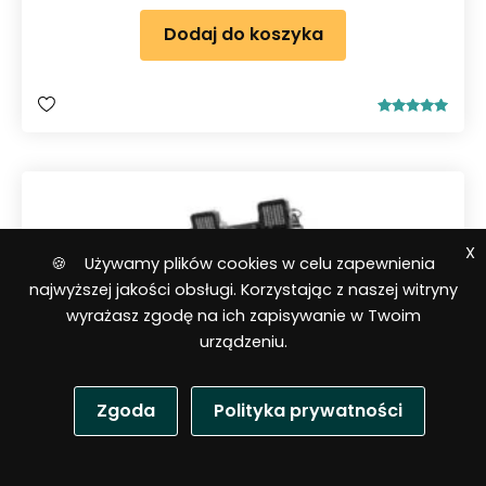
Dodaj do koszyka
Oceniono
5.00
na 5
X
🍪 Używamy plików cookies w celu zapewnienia
najwyższej jakości obsługi. Korzystając z naszej witryny
wyrażasz zgodę na ich zapisywanie w Twoim
urządzeniu.
Zgoda
Polityka prywatności
P