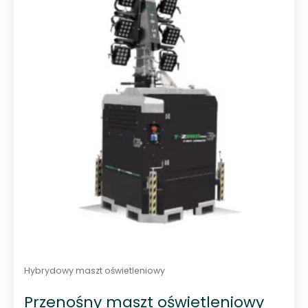
0
n
a
5
Hybrydowy maszt oświetleniowy
Przenośny maszt oświetleniowy