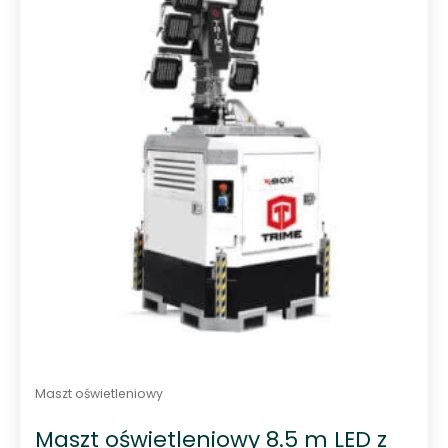
0
n
a
5
Maszt oświetleniowy
Maszt oświetleniowy 8.5 m LED z