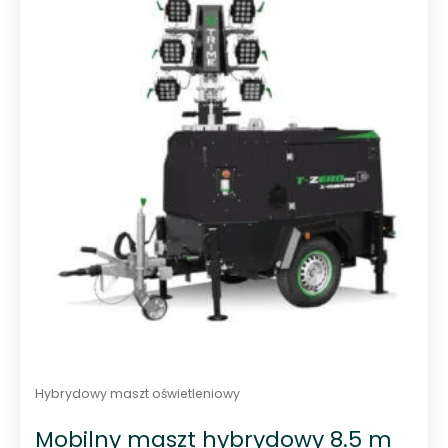
0
n
a
5
Hybrydowy maszt oświetleniowy
Mobilny maszt hybrydowy 8.5 m