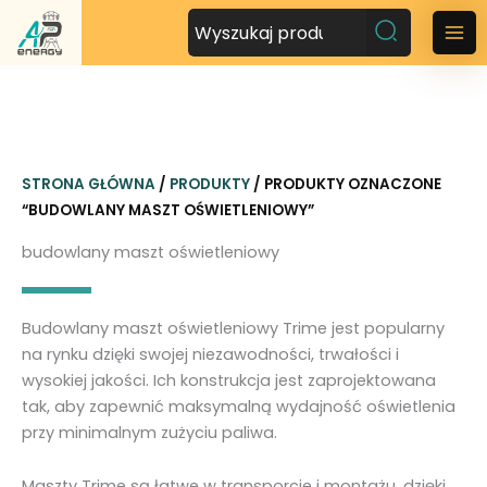
P
r
M
z
a
e
j
i
d
n
ź
STRONA GŁÓWNA
/
PRODUKTY
/ PRODUKTY OZNACZONE
d
M
“BUDOWLANY MASZT OŚWIETLENIOWY”
o
t
e
budowlany maszt oświetleniowy
r
n
e
ś
u
Budowlany maszt oświetleniowy Trime jest popularny
c
na rynku dzięki swojej niezawodności, trwałości i
i
wysokiej jakości. Ich konstrukcja jest zaprojektowana
tak, aby zapewnić maksymalną wydajność oświetlenia
przy minimalnym zużyciu paliwa.
Maszty Trime są łatwe w transporcie i montażu, dzięki