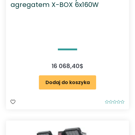
agregatem X-BOX 6x160W
16 068,40
$
Dodaj do koszyka
O
c
e
n
i
o
n
o