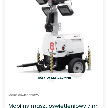
0
n
a
5
BRAK W MAGAZYNIE
Maszt oświetleniowy
Mobilny maszt oświetleniowy 7 m