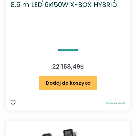
8.5 m LED 6x150W X-BOX HYBRID
22 158,49
$
Dodaj do koszyka
O
c
e
n
i
o
n
o