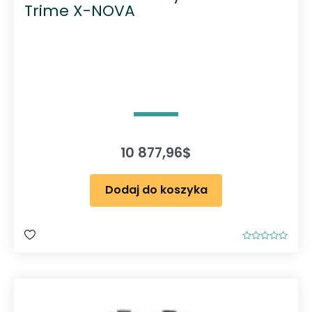
Trime X-NOVA
10 877,96
$
Dodaj do koszyka
O
c
e
n
i
o
n
o