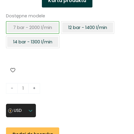
Karta produktu
Dostępne modele
7 bar - 2000 l/min
12 bar - 1400 l/min
14 bar - 1300 l/min
i
-
+
l
o
ś
USD
ć
K
o