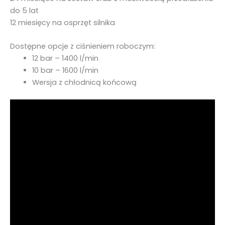
do 5 lat
12 miesięcy na osprzęt silnika
Dostępne opcje z ciśnieniem roboczym:
12 bar – 1400 l/min
10 bar – 1600 l/min
Wersja z chłodnicą końcową