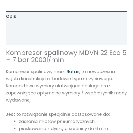
r
2
Opis
m
3
Informacje dodatkowe
R
Opinie (0)
o
t
Kompresor spalinowy MDVN 22 Eco 5
a
– 7 bar 2000l/min
i
r
Kompresor spalinowy marki
Rotair
, to nowoczesna
M
wąska konstrukcja o budowie typu skrzyniowego.
D
Kompaktowe wymiary ułatwiające obsługę oraz
V
zapewniające optymalne wymiary / współczynnik mocy
N
wydawanej.
2
2
Jest to rozwiązanie specjalnie dostosowane do:
E
zasilania młotów pneumatycznych
c
piaskowania z dyszą o średnicy do 6 mm