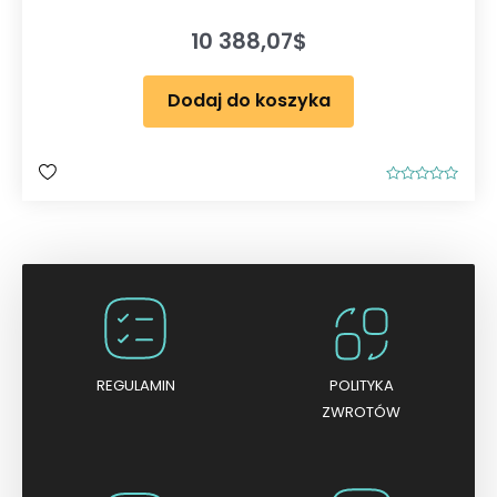
10 388,07
$
Dodaj do koszyka
O
c
e
n
i
o
n
o
0
n
a
5
REGULAMIN
POLITYKA
ZWROTÓW