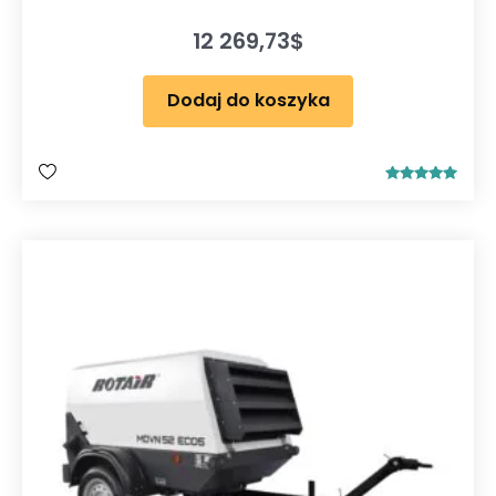
12 269,73
$
Dodaj do koszyka
Oceniono
5.00
na 5