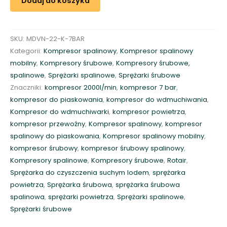
Dodaj do koszyka
m
p
r
SKU:
MDVN-22-K-7BAR
e
Kategorii:
Kompresor spalinowy
,
Kompresor spalinowy
s
mobilny
,
Kompresory śrubowe
,
Kompresory śrubowe,
o
spalinowe
,
Sprężarki spalinowe
,
Sprężarki śrubowe
r
Znaczniki:
kompresor 2000l/min
,
kompresor 7 bar
,
s
kompresor do piaskowania
,
kompresor do wdmuchiwania
,
p
Kompresor do wdmuchiwarki
,
kompresor powietrza
,
a
kompresor przewoźny
,
Kompresor spalinowy
,
kompresor
l
spalinowy do piaskowania
,
Kompresor spalinowy mobilny
,
i
kompresor śrubowy
,
kompresor śrubowy spalinowy
,
n
Kompresory spalinowe
,
Kompresory śrubowe
,
Rotair
,
o
Sprężarka do czyszczenia suchym lodem
,
sprężarka
w
powietrza
,
Sprężarka śrubowa
,
sprężarka śrubowa
y
spalinowa
,
sprężarki powietrza
,
Sprężarki spalinowe
,
7
Sprężarki śrubowe
b
a