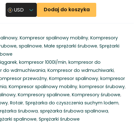
Dodaj do koszyka
USD
alinowy
,
Kompresor spalinowy mobilny
,
Kompresory
rubowe, spalinowe
,
Małe sprężarki śrubowe
,
Sprężarki
rubowe
iągarek
,
kompresor 1000l/min
,
kompresor do
r do wdmuchiwania
,
Kompresor do wdmuchiwarki
,
ompresor przewoźny
,
Kompresor spalinowy
,
kompresor
nia
,
Kompresor spalinowy mobilny
,
kompresor śrubowy
,
alinowy
,
Kompresory spalinowe
,
Kompresory śrubowe
,
nowy
,
Rotair
,
Sprężarka do czyszczenia suchym lodem
,
rężarka śrubowa
,
sprężarka śrubowa spalinowa
,
ężarki spalinowe
,
Sprężarki śrubowe