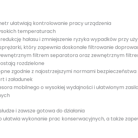
o
t
a
etr ułatwiają kontrolowanie pracy urządzenia
i
ysokich temperaturach
r
 redukcję hałasu i zmniejszenie ryzyka wypadków przy uż
V
 sprężarki, który zapewnia doskonałe filtrowanie doprow
R
wnętrznym filtrem separatora oraz zewnętrznym filtre
K
ozostają rozdzielone
2
tępne zgodnie z najostrzejszymi normami bezpieczeństwa
0
t i załadunek
a mobilnego o wysokiej wydajności i ułatwionym zasilan
nych
słudze i zawsze gotowa do działania
ułatwia wykonanie prac konserwacyjnych, a także zapewn