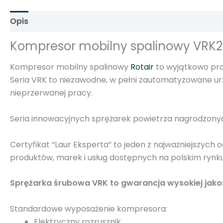
Opis
Informacje dodatkowe
Opinie (0)
Kompresor mobilny spalinowy VRK20 
Kompresor mobilny spalinowy
Rotair
to wyjątkowo prak
Seria VRK to niezawodne, w pełni zautomatyzowane urz
nieprzerwanej pracy.
Seria innowacyjnych sprężarek powietrza nagrodzon
Certyfikat “Laur Eksperta” to jeden z najważniejszyc
produktów, marek i usług dostępnych na polskim rynku
Sprężarka śrubowa VRK to gwarancja wysokiej jakośc
Standardowe wyposażenie kompresora:
Elektryczny rozrusznik