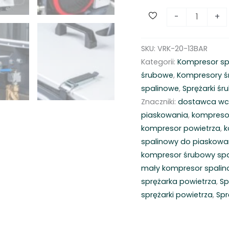
i
-
+
l
o
SKU:
VRK-20-13BAR
ś
Kategorii:
Kompresor sp
ć
śrubowe
,
Kompresory ś
K
spalinowe
,
Sprężarki ś
o
Znaczniki:
dostawca wc
m
piaskowania
,
kompreso
p
kompresor powietrza
,
k
r
spalinowy do piaskowa
e
kompresor śrubowy sp
s
mały kompresor spali
o
sprężarka powietrza
,
Sp
r
sprężarki powietrza
,
Spr
s
p
a