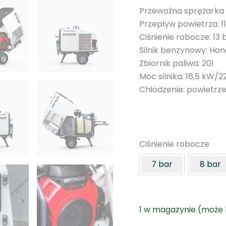
Przewoźna sprężarka
Przepływ powietrza: 11
Ciśnienie robocze: 13 b
Silnik benzynowy: Ho
Zbiornik paliwa: 20l
Moc silnika: 16,5 kW/2
Chłodzenie: powietrz
Ciśnienie robocze
7 bar
8 bar
1 w magazynie (może