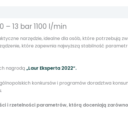
l
i
n
– 13 bar 1100 l/min
o
w
tyczne narzędzie, idealne dla osób, które potrzebują zw
y
ądzenie, które zapewnia najwyższą stabilność parametrów
1
3
b
ych nagrodą
„Laur Eksperta 2022”.
a
r
h ogólnopolskich konkursów i programów doradztwa konsu
1
.
.
1
i i rzetelności parametrów, którą doceniają zarówno p
m
3
R