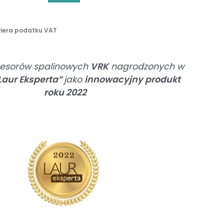
n
y
wiera podatku VAT
resorów spalinowych
VRK
nagrodzonych w
Laur Eksperta”
jako
innowacyjny produkt
roku 2022