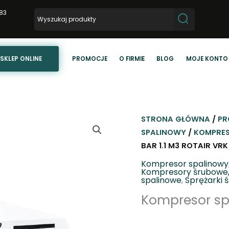
83
SKLEP ONLINE
PROMOCJE
O FIRMIE
BLOG
MOJE KONTO
STRONA GŁÓWNA
/
PR
SPALINOWY
/
KOMPRES
BAR 1.1 M3 ROTAIR VRK
Kompresor spalinowy
Kompresory śrubowe,
spalinowe
,
Sprężarki 
Kompresor spa