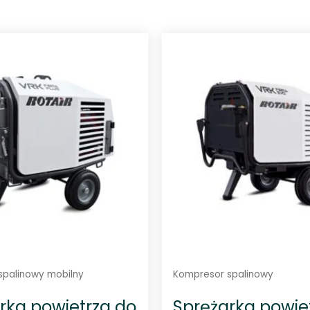
spalinowy mobilny
Kompresor spalinowy
rka powietrza do
Sprężarka powie