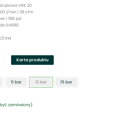
 śrubowa VRK 20
00 l/min | 39 cfm
ar | 188 psi
nda GX690
2,5 KM
e
Karta produktu
11 bar
13 bar
15 bar
 być zamówiony)