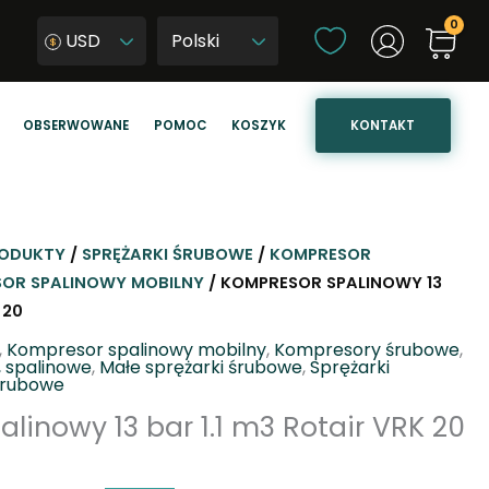
W
USD
y
W
b
y
i
b
KONTAKT
OBSERWOWANE
POMOC
KOSZYK
e
i
r
e
z
r
j
z
ę
j
ODUKTY
/
SPRĘŻARKI ŚRUBOWE
/
KOMPRESOR
z
ę
OR SPALINOWY MOBILNY
/ KOMPRESOR SPALINOWY 13
y
z
 20
k
y
,
Kompresor spalinowy mobilny
,
Kompresory śrubowe
,
k
 spalinowe
,
Małe sprężarki śrubowe
,
Sprężarki
śrubowe
s
linowy 13 bar 1.1 m3 Rotair VRK 20
t
r
o