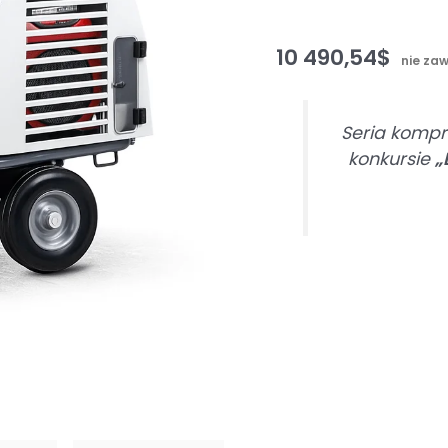
10 490,54
$
nie za
Seria komp
konkursie
„