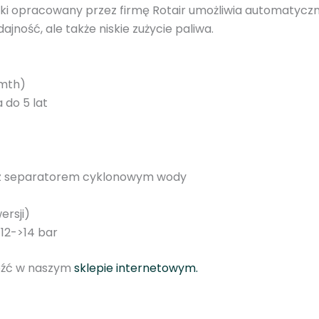
 opracowany przez firmę Rotair umożliwia automatyczną 
ność, ale także niskie zużycie paliwa.
 mth)
 do 5 lat
 z separatorem cyklonowym wody
ersji)
 12->14 bar
eźć w naszym
sklepie internetowym.