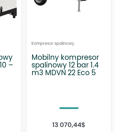
e
0
l
6
e
9
w
,
a
5
r
Kompresor spalinowy
0
i
a
$
bowy
Mobilny kompresor
n
d
10 –
spalinowy 12 bar 1.4
t
o
m3 MDVN 22 Eco 5
ó
2
w
6
.
O
0
p
0
c
1
j
13 070,44
$
,
e