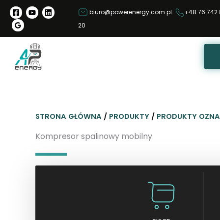
P
biuro@powerenergy.com.pl
+48 76 742 
r
20
z
e
j
d
ź
d
o
STRONA GŁÓWNA
/
PRODUKTY
/
PRODUKTY OZNA
t
r
Kompresor spalinowy mobilny
e
ś
c
i