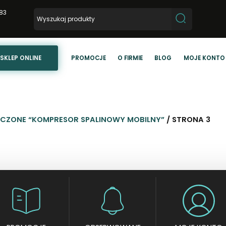
83
SKLEP ONLINE
PROMOCJE
O FIRMIE
BLOG
MOJE KONTO
CZONE “KOMPRESOR SPALINOWY MOBILNY”
/ STRONA 3