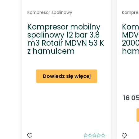
Kompresor spalinowy
Kompres
Kompresor mobilny
Kom
spalinowy 12 bar 3.8
MDVN
m3 Rotair MDVN 53 K
2000
z hamulcem
ham
Dowiedz się więcej
16 0