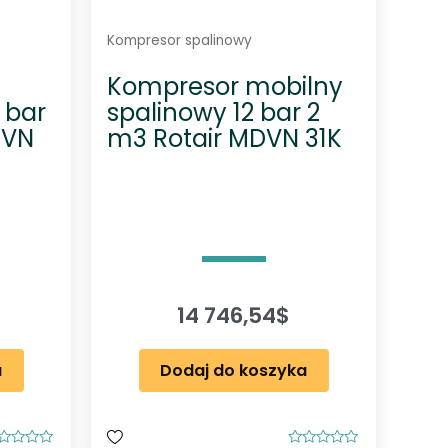
n
i
Kompresor spalinowy
e
Kompresor mobilny
p
 bar
spalinowy 12 bar 2
r
DVN
m3 Rotair MDVN 31K
o
d
u
k
t
u
14 746,54
$
a
Dodaj do koszyka