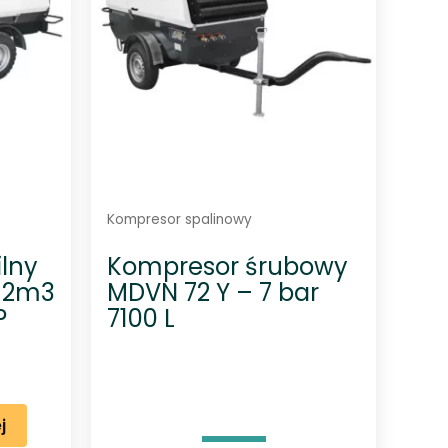
Kompresor spalinowy
lny
Kompresor śrubowy
 12m3
MDVN 72 Y – 7 bar
P
7100 L
j