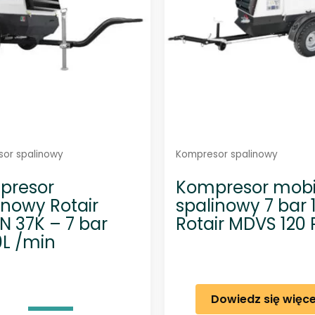
u
g
n
a
j
n
o
w
s
z
y
c
h
or spalinowy
Kompresor spalinowy
presor
Kompresor mobi
inowy Rotair
spalinowy 7 bar
 37K – 7 bar
Rotair MDVS 120 
L /min
Dowiedz się więce