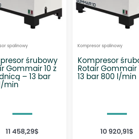
or spalinowy
Kompresor spalinowy
presor śrubowy
Kompresor śru
ir Gommair 10 z
Rotair Gommair 
dnicą – 13 bar
13 bar 800 l/min
l/min
11 458,29
$
10 920,91
$