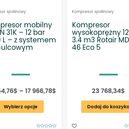
or spalinowy
Kompresor spalinowy
presor mobilny
Kompresor
 31K – 12 bar
wysokoprężny 12
 L – z systemem
3.4 m3 Rotair M
ulcowym
46 Eco 5
Z
54,76
$
–
17 966,78
$
23 768,34
$
a
T
k
Wybierz opcje
Dodaj do koszyk
e
r
n
e
p