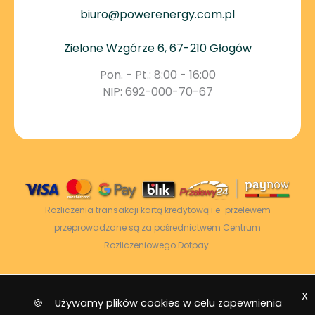
biuro@powerenergy.com.pl
Zielone Wzgórze 6, 67-210 Głogów
Pon. - Pt.: 8:00 - 16:00
NIP: 692-000-70-67
Rozliczenia transakcji kartą kredytową i e-przelewem
przeprowadzane są za pośrednictwem Centrum
Rozliczeniowego Dotpay.
X
2026 © Power Energy -
Wszelkie prawa
🍪 Używamy plików cookies w celu zapewnienia
zastrzeżone
|
Mapa strony