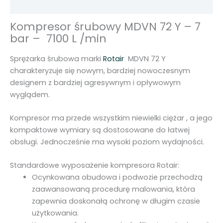
Opinie (0)
Y
–
Kompresor śrubowy MDVN 72 Y – 7
7
bar – 7100 L /min
b
a
Sprężarka śrubowa marki
Rotair
MDVN 72 Y
r
charakteryzuje się nowym, bardziej nowoczesnym
7
designem z bardziej agresywnym i opływowym
1
wyglądem.
0
0
Kompresor ma przede wszystkim niewielki ciężar , a jego
L
kompaktowe wymiary są dostosowane do łatwej
obsługi. Jednocześnie ma wysoki poziom wydajności.
Standardowe wyposażenie kompresora Rotair:
Ocynkowana obudowa i podwozie przechodzą
zaawansowaną procedurę malowania, która
zapewnia doskonałą ochronę w długim czasie
użytkowania.