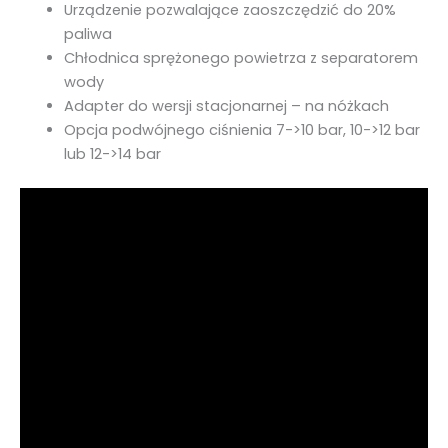
Urządzenie pozwalające zaoszczędzić do 20%
paliwa
Chłodnica sprężonego powietrza z separatorem
wody
Adapter do wersji stacjonarnej – na nóżkach
Opcja podwójnego ciśnienia 7->10 bar, 10->12 bar
lub 12->14 bar