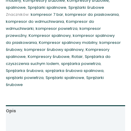
mobilny
,
Kompresory śrubowe
,
Kompresory śrubowe,
p
2
spalinowe
,
Sprężarki spalinowe
,
Sprężarki śrubowe
r
$
Znaczników:
kompresor 7 bar
,
kompresor do piaskowania
,
e
kompresor do wdmuchiwania
,
Kompresor do
s
wdmuchiwarki
,
kompresor powietrza
,
kompresor
o
przewoźny
,
Kompresor spalinowy
,
kompresor spalinowy
r
do piaskowania
,
Kompresor spalinowy mobilny
,
kompresor
ś
śrubowy
,
kompresor śrubowy spalinowy
,
Kompresory
r
spalinowe
,
Kompresory śrubowe
,
Rotair
,
Sprężarka do
u
czyszczenia suchym lodem
,
sprężarka powietrza
,
b
Sprężarka śrubowa
,
sprężarka śrubowa spalinowa
,
o
sprężarki powietrza
,
Sprężarki spalinowe
,
Sprężarki
w
śrubowe
y
M
D
V
Opis
N
7
Informacje dodatkowe
2