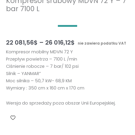
Kompresor śrubowy MDVN 72 Y – 7
bar 7100 L
Z
22 081,56
$
–
26 016,12
$
nie zawiera podatku VAT
a
Kompresor mobilny MDVN 72 Y
k
Przepływ powietrza – 7100 L /min
r
Ciśnienie robocze – 7 bar/ 102 psi
e
Silnik – YANMAR”
s
Moc silnika – 50,7 kW- 68,9 KM
c
Wymiary : 350 cm x 160 cm x 170 cm
e
n
Wersja do sprzedaży poza obszar Unii Europejskiej.
:
o
d
2