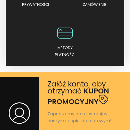
PRYWATNOŚCI
ZAMÓWIENIE
METODY
PŁATNOŚCI
Załóż konto, aby
otrzymać
KUPON
PROMOCYJNY
Zapraszamy do rejestracji w
naszym sklepie internetowym!