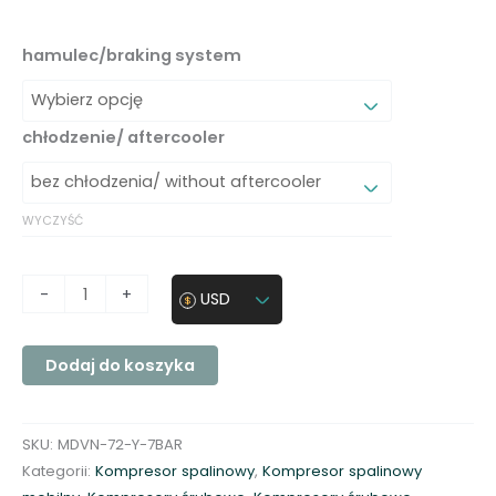
2
0
hamulec/braking system
8
1
,
chłodzenie/ aftercooler
5
6
$
WYCZYŚĆ
d
o
i
2
-
+
USD
l
6
o
Dodaj do koszyka
ś
0
ć
1
K
6
SKU:
MDVN-72-Y-7BAR
o
,
Kategorii:
Kompresor spalinowy
,
Kompresor spalinowy
m
1