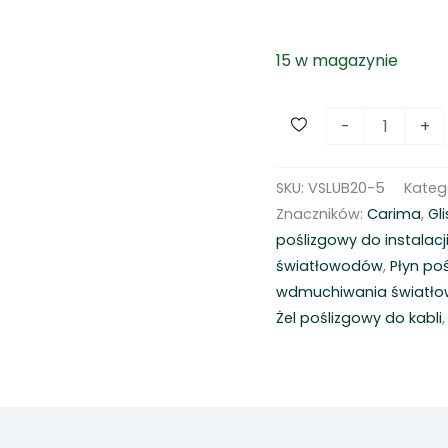
15 w magazynie
i
-
+
l
o
SKU:
VSLUB20-5
Kateg
ś
Znaczników:
Carima
,
Gli
ć
poślizgowy do instalacji
P
światłowodów
,
Płyn po
ł
wdmuchiwania światł
y
Żel poślizgowy do kabli
n
p
o
ś
l