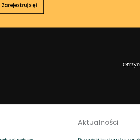
Zarejestruj się!
Otrzym
Aktualności
Przeciski kretem bez usz
tr elektroniczny