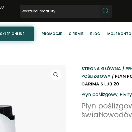
83
SKLEP ONLINE
PROMOCJE
O FIRMIE
BLOG
MOJE KONTO
STRONA GŁÓWNA
/
PR
POŚLIZGOWY
/ PŁYN 
CARIMA S LUB 20
Płyn poślizgowy
,
Płyny
Płyn poślizg
światłowodów