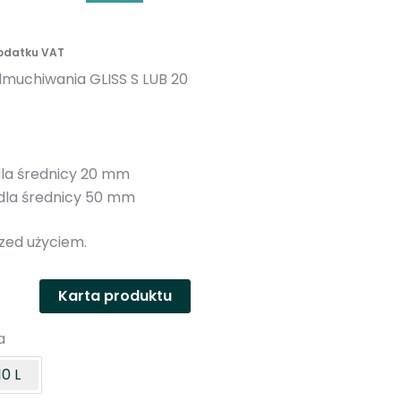
n
y
podatku VAT
dmuchiwania GLISS S LUB 20
dla średnicy 20 mm
 dla średnicy 50 mm
zed użyciem.
Karta produktu
a
10 L