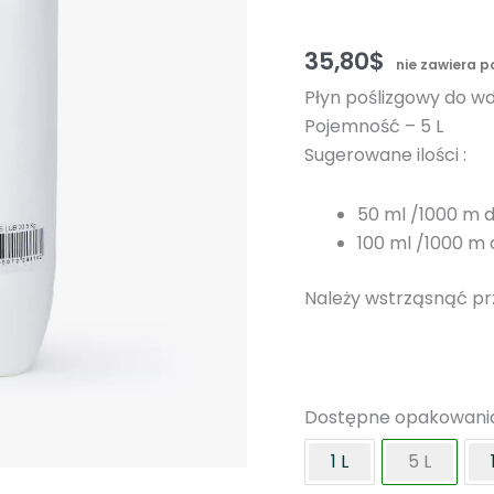
35,80
$
nie zawiera 
Płyn poślizgowy do w
Pojemność – 5 L
Sugerowane ilości :
50 ml /1000 m 
100 ml /1000 m
Należy wstrząsnąć pr
Dostępne opakowani
1 L
5 L