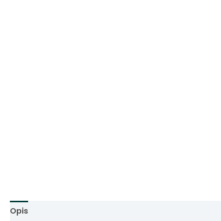
Opis
Informacje dodatkowe
Opinie (0)