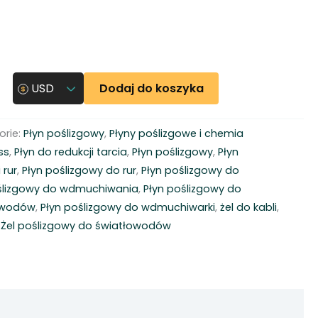
Dodaj do koszyka
USD
orie:
Płyn poślizgowy
,
Płyny poślizgowe i chemia
ss
,
Płyn do redukcji tarcia
,
Płyn poślizgowy
,
Płyn
 rur
,
Płyn poślizgowy do rur
,
Płyn poślizgowy do
ślizgowy do wdmuchiwania
,
Płyn poślizgowy do
owodów
,
Płyn poślizgowy do wdmuchiwarki
,
żel do kabli
,
,
Żel poślizgowy do światłowodów