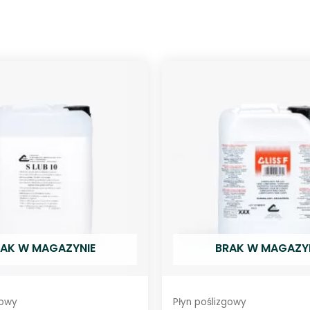
w
a
n
i
a
ś
w
i
a
t
ł
o
w
o
AK W MAGAZYNIE
BRAK W MAGAZY
d
ó
w
gowy
Płyn poślizgowy
C