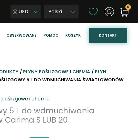
W
USD
y
W
b
y
i
b
KONTAKT
OBSERWOWANE
POMOC
KOSZYK
e
i
r
e
z
r
j
z
ę
j
ODUKTY
/
PŁYNY POŚLIZGOWE I CHEMIA
/
PŁYN
z
ę
POŚLIZGOWY 5 L DO WDMUCHIWANIA ŚWIATŁOWODÓW
y
z
k
y
 poślizgowe i chemia
k
owy 5 L do wdmuchiwania
s
 Carima S LUB 20
t
r
o