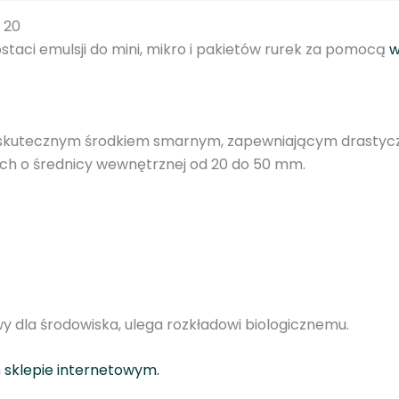
i
 20
z
staci emulsji do mini, mikro i pakietów rurek za pomocą
w
g
o
w
y
 skutecznym środkiem smarnym, zapewniającym drastyczn
5
ach o średnicy wewnętrznej od 20 do 50 mm.
L
d
o
w
d
m
u
wy dla środowiska, ulega rozkładowi biologicznemu.
c
h
m
sklepie internetowym.
i