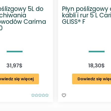
a
oślizgowy 5L do
Płyn poślizgowy
r
hiwania
kabli i rur 5 L Ca
i
łowodów Carima
GLISS® F
m
0
a
S
L
U
B
2
31,97
$
18,30
$
0
wiedz się więcej
Dowiedz się wię
O
c
e
n