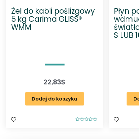
Żel do kabli poślizgowy
Płyn p
5 kg Carima GLISS®
wdmuc
WMM
świat
S LUB 1
22,83
$
Dodaj do koszyka
Do
O
c
e
n