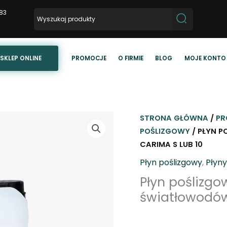
83
SKLEP ONLINE
PROMOCJE
O FIRMIE
BLOG
MOJE KONTO
STRONA GŁÓWNA
/
PR
POŚLIZGOWY
/ PŁYN 
CARIMA S LUB 10
Płyn poślizgowy
,
Płyny
Płyn poślizg
światłowodów