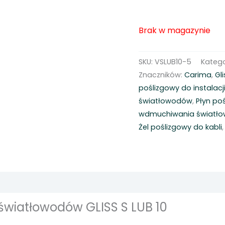
Brak w magazynie
SKU:
VSLUB10-5
Katego
Znaczników:
Carima
,
Gli
poślizgowy do instalacji
światłowodów
,
Płyn po
wdmuchiwania światł
Żel poślizgowy do kabli
wiatłowodów GLISS S LUB 10