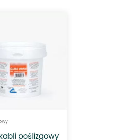
gowy
 kabli poślizgowy