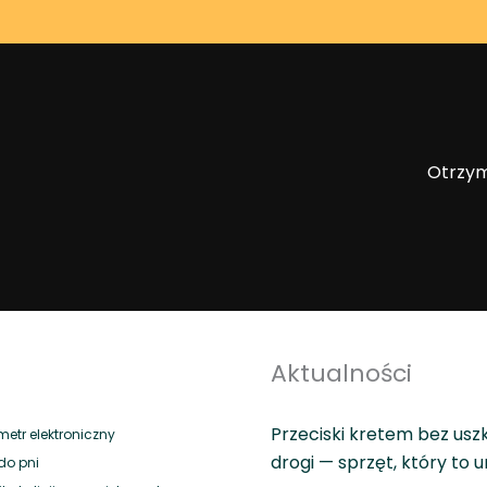
Otrzym
Aktualności
Przeciski kretem bez usz
tr elektroniczny
drogi — sprzęt, który to 
do pni