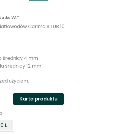
n
y
odatku VAT
wiatłowodów Carima S LUB 10
la średnicy 4 mm
la średnicy 12 mm
zed użyciem.
Karta produktu
a
10 L