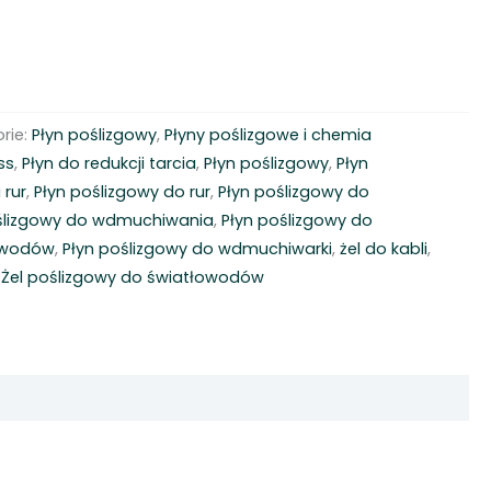
rie:
Płyn poślizgowy
,
Płyny poślizgowe i chemia
ss
,
Płyn do redukcji tarcia
,
Płyn poślizgowy
,
Płyn
 rur
,
Płyn poślizgowy do rur
,
Płyn poślizgowy do
ślizgowy do wdmuchiwania
,
Płyn poślizgowy do
owodów
,
Płyn poślizgowy do wdmuchiwarki
,
żel do kabli
,
,
Żel poślizgowy do światłowodów