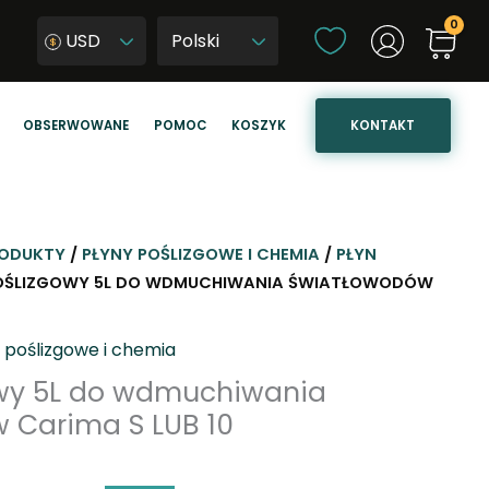
W
USD
y
W
b
y
i
b
KONTAKT
OBSERWOWANE
POMOC
KOSZYK
e
i
r
e
z
r
j
z
ę
j
ODUKTY
/
PŁYNY POŚLIZGOWE I CHEMIA
/
PŁYN
z
ę
POŚLIZGOWY 5L DO WDMUCHIWANIA ŚWIATŁOWODÓW
y
z
k
y
 poślizgowe i chemia
k
owy 5L do wdmuchiwania
s
 Carima S LUB 10
t
r
o