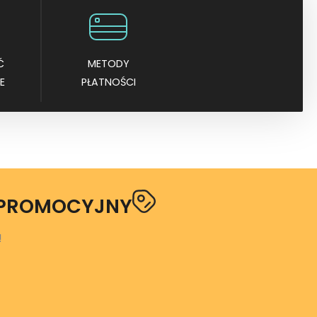
Ć
METODY
E
PŁATNOŚCI
 PROMOCYJNY
!