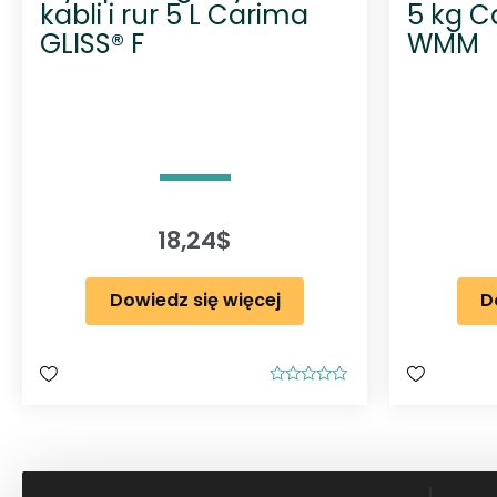
kabli i rur 5 L Carima
5 kg C
GLISS® F
WMM
18,24
$
Dowiedz się więcej
D
O
c
e
n
i
o
n
o