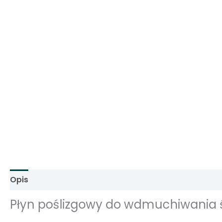
Opis
Informacje dodatkowe
Opinie (0)
Płyn poślizgowy do wdmuchiwania ś