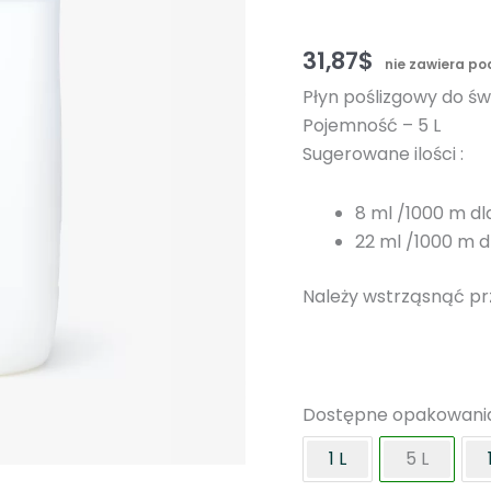
31,87
$
nie zawiera p
Płyn poślizgowy do ś
Pojemność – 5 L
Sugerowane ilości :
8 ml /1000 m d
22 ml /1000 m d
Należy wstrząsnąć pr
Dostępne opakowani
1 L
5 L