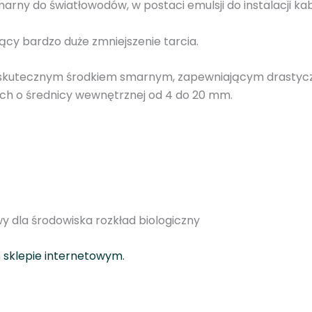
marny do światłowodów, w postaci emulsji do instalacji kab
jący
bardzo
duże
zmniejszenie tarcia.
 skutecznym środkiem smarnym, zapewniającym drastyczn
ach o średnicy wewnętrznej od 4 do 20 mm.
wy dla środowiska rozkład biologiczny
m
sklepie internetowym.