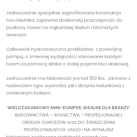
Jednocześnie specjalnie wyprofilowana konstrukcja
toru bieżnika, zapewnia doskonałą przyczepność do
podłoża, nawet na najbardziej śliskich i błotnistych
terenach.
Całkowicie hydrostatyczna przekładnia z podwójną
pompą,
o zmiennej wydajności i sterowanie każdym
torem za pomocą silnika o stałej pojemności skokowej.
Jednocześnie ma ładowność ponad 1102 lbs, zarówno z
nadwoziem typu wywrotka, jak i skrzynia ładunkowa z
otwieranym bokiem.
WIELOZADANIOWY MINI-DUMPER, IDEALNE DLA BRANŻY:
BUDOWNICTWA – ROLNICTWA – PROFESJONALNEJ
OBSŁUGI OGRODÓW oraz DO ŚWIADCZENIA
PROFESJONALNYCH USŁUG I NA WYNAJEM
Natomiast zwiększona stabilność pojazdu we