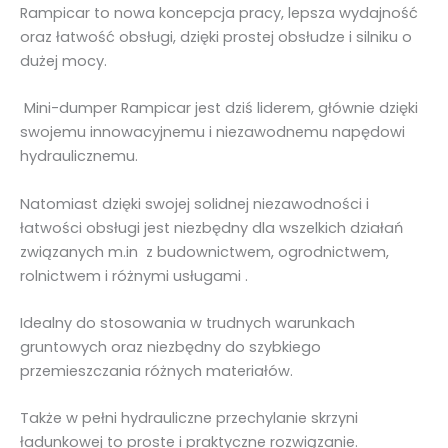
Rampicar to nowa koncepcja pracy, lepsza wydajność
t
oraz łatwość obsługi, dzięki prostej obsłudze i silniku o
w
dużej mocy.
i
e
Mini-dumper Rampicar jest dziś liderem, głównie dzięki
r
swojemu innowacyjnemu i niezawodnemu napędowi
a
hydraulicznemu.
n
y
Natomiast dzięki swojej solidnej niezawodności i
m
łatwości obsługi jest niezbędny dla wszelkich działań
i
związanych m.in z budownictwem, ogrodnictwem,
b
rolnictwem i różnymi usługami .
u
r
Idealny do stosowania w trudnych warunkach
t
gruntowych oraz niezbędny do szybkiego
a
przemieszczania różnych materiałów.
m
i
Także w pełni hydrauliczne przechylanie skrzyni
ładunkowej to proste i praktyczne rozwiązanie.