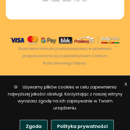
Rozliczenia transakcji kartą kredytową i e-przelewem
przeprowadzane są za pośrednictwem Centrum
Rozliczeniowego Dotpay.
X
2026 © Power Energy -
Wszelkie prawa
🍪 Używamy plików cookies w celu zapewnienia
zastrzeżone
|
Mapa strony
najwyższej jakości obsługi. Korzystając z naszej witryny
wyrażasz zgodę na ich zapisywanie w Twoim
urządzeniu.
Zgoda
Polityka prywatności
USD