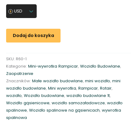
o
ś
USD
ć
W
o
Dodaj do koszyka
z
i
d
SKU:
R60-1
ł
Kategorie:
Mini-wywrotka Rampicar
,
Wozidło Budowlane
,
o
Zaopatrzenie
m
Znaczników:
Małe wozidło budowlane
,
mini wozidło
,
mini
i
wozidło budowlane
,
Mini wywrotka
,
Rampicar
,
Rotair
,
n
wozidło
,
Wozidło budowlane
,
wozidło budowlane 1t
,
i
Wozidło gąsienicowe
,
wozidło samozaładowcze
,
wozidło
-
spalinowe
,
Wozidło spalinowe na gąsienicach
,
wywrotka
w
spalinowa
y
w
r