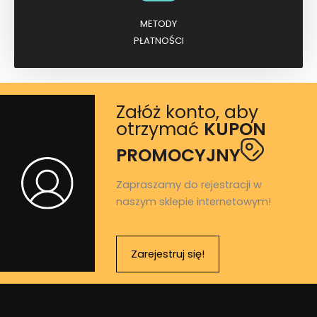
METODY
PŁATNOŚCI
Załóż konto, aby
otrzymać
KUPON
PROMOCYJNY
Zapraszamy do rejestracji w
naszym sklepie internetowym!
Zarejestruj się!