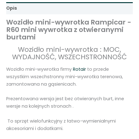
o
Opis
t
k
Wozidło mini-wywrotka Rampicar -
a
R60 mini wywrotka z otwieranymi
R
burtami
a
Wozidło mini-wywrotka : MOC,
m
WYDAJNOŚĆ, WSZECHSTRONNOŚĆ
p
i
Wozidło mini-wywrotka firmy
Rotair
to przede
c
wszystkim wszechstronny mini-wywrotka terenowa,
a
zamontowana na gąsienicach.
r
-
Prezentowana wersja jest bez otwieranych burt, inne
R
wersje na kolejnych stronach .
6
0
To sprzęt wielofunkcyjny z łatwo-wymienialnymi
-
akcesoriami i dodatkami.
z
o