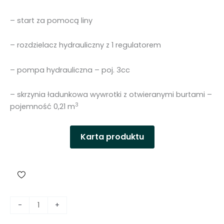
– start za pomocą liny
– rozdzielacz hydrauliczny z 1 regulatorem
– pompa hydrauliczna – poj. 3cc
– skrzynia ładunkowa wywrotki z otwieranymi burtami –
3
pojemność 0,21 m
Karta produktu
i
-
+
l