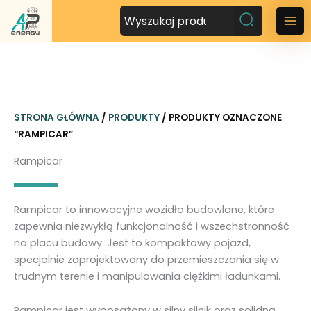
P
r
M
z
a
e
j
i
d
n
ź
STRONA GŁÓWNA
/
PRODUKTY
/ PRODUKTY OZNACZONE
d
M
“RAMPICAR”
o
t
e
Rampicar
r
n
e
ś
u
Rampicar to innowacyjne wozidło budowlane, które
c
zapewnia niezwykłą funkcjonalność i wszechstronność
i
na placu budowy. Jest to kompaktowy pojazd,
specjalnie zaprojektowany do przemieszczania się w
trudnym terenie i manipulowania ciężkimi ładunkami.
Rampicar jest wyposażony w silny silnik oraz solidną