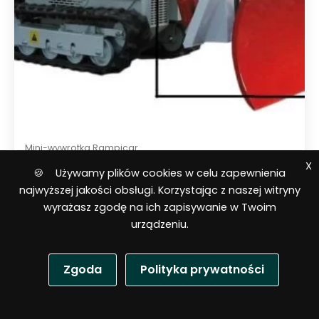
Mini-wywrotka Rampicar
X
🍪 Używamy plików cookies w celu zapewnienia
Pług śnieżny z szybkozłączem –
najwyższej jakości obsługi. Korzystając z naszej witryny
Rampicar – R70/R80
wyrażasz zgodę na ich zapisywanie w Twoim
urządzeniu.
Zgoda
Polityka prywatności
P