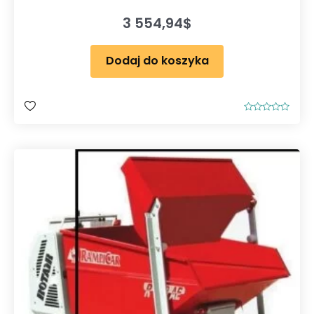
3 554,94
$
Dodaj do koszyka
O
c
e
n
i
o
n
o
0
n
a
5