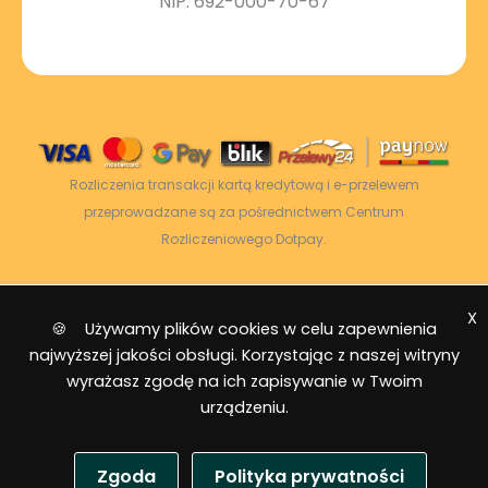
NIP: 692-000-70-67
Rozliczenia transakcji kartą kredytową i e-przelewem
przeprowadzane są za pośrednictwem Centrum
Rozliczeniowego Dotpay.
X
2026 © Power Energy -
Wszelkie prawa
🍪 Używamy plików cookies w celu zapewnienia
zastrzeżone
|
Mapa strony
najwyższej jakości obsługi. Korzystając z naszej witryny
wyrażasz zgodę na ich zapisywanie w Twoim
urządzeniu.
Zgoda
Polityka prywatności
USD