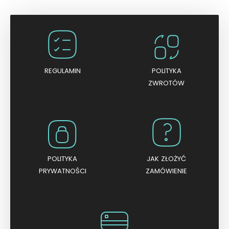
n
i
o
n
o
0
n
a
5
REGULAMIN
POLITYKA
ZWROTÓW
POLITYKA
JAK ZŁOŻYĆ
PRYWATNOŚCI
ZAMÓWIENIE