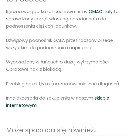
ń
c
Ręczna wciągarka łańcuchowa firmy
OMAC Italy
to
u
sprawdzony sprzęt włoskiego producenta do
c
podnoszenia ciężkich ładunków.
h
o
Dźwigowy podnośnik GALA przeznaczony przede
w
wszystkim do podnoszenia i napinania.
a
G
Wyposażony w łańcuch o dużej wytrzymałości.
A
Obrotowe haki z blokadą.
L
A
Przebieg haka: 1,5 m (na zamówienie inne długości)
9
0
Inne akcesoria do zakupienia w naszym
sklepie
k
internetowym.
N
9
t
Może spodoba się również…
o