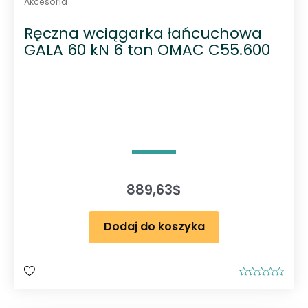
Akcesoria
Ręczna wciągarka łańcuchowa
GALA 60 kN 6 ton OMAC C55.600
889,63
$
Dodaj do koszyka
O
c
e