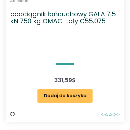
Akcesoria
podciągnik łańcuchowy GALA 7.5
kN 750 kg OMAC Italy C55.075
331,59
$
Dodaj do koszyka
O
c
e