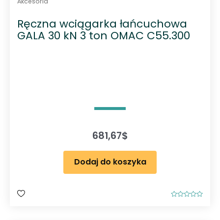
Akcesoria
Ręczna wciągarka łańcuchowa
GALA 30 kN 3 ton OMAC C55.300
681,67
$
Dodaj do koszyka
O
c
e