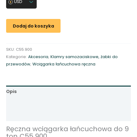
USD
ć
R
ę
Dodaj do koszyka
c
z
n
SKU:
C55.900
a
Kategorie:
Akcesoria
,
Klamry samozaciskowe, żabki do
w
przewodów
,
Wciągarka łańcuchowa ręczna
c
i
ą
g
Opis
a
r
Informacje dodatkowe
k
Opinie (0)
a
ł
Ręczna wciągarka łańcuchowa do 9
a
ton C55.900