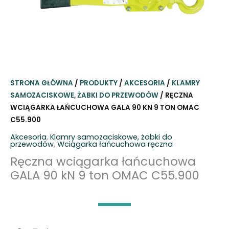
STRONA GŁÓWNA
/
PRODUKTY
/
AKCESORIA
/
KLAMRY
SAMOZACISKOWE, ŻABKI DO PRZEWODÓW
/ RĘCZNA
WCIĄGARKA ŁAŃCUCHOWA GALA 90 KN 9 TON OMAC
C55.900
Akcesoria
,
Klamry samozaciskowe, żabki do
przewodów
,
Wciągarka łańcuchowa ręczna
Ręczna wciągarka łańcuchowa
GALA 90 kN 9 ton OMAC C55.900