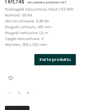
1 611,74
$
nie zawiera podatku VAT
Podciągnik łańcuchowy GALA C55.900
Nośność: 90 kN
Siła na uchwycie: 0,36 kN
Długość uchwytu: 410 mm
Długość łańcucha: 1,5 m
Cięgła łańcuchowe: 3
Wymiary: 200 x 320 mm
Karta produktu
i
-
+
l
o
ś