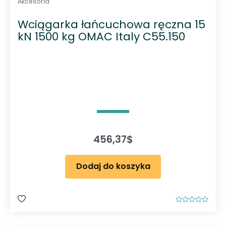
Akcesoria
Wciągarka łańcuchowa ręczna 15
kN 1500 kg OMAC Italy C55.150
456,37
$
Dodaj do koszyka
O
c
e