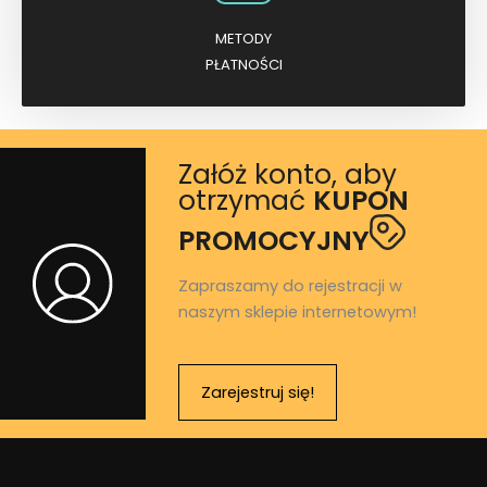
METODY
PŁATNOŚCI
Załóż konto, aby
otrzymać
KUPON
PROMOCYJNY
Zapraszamy do rejestracji w
naszym sklepie internetowym!
Zarejestruj się!