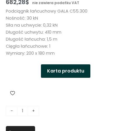
682,28
$
nie zawiera podatku VAT
Podciągnik łańcuchowy GALA C55.300
Nośność: 30 kN
Siła na uchwycie: 0,32 kN
Długość uchwytu: 410 mm
Długość łańcucha: 1,5 m
Cięgła łańcuchowe: 1
Wymiary: 200 x 180 mm
Karta produktu
i
-
+
l
o
ś