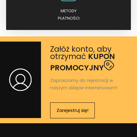
METODY
PŁATNOŚCI
Załóż konto, aby
otrzymać
KUPON
PROMOCYJNY
Zapraszamy do rejestracji w
naszym sklepie internetowym!
Zarejestruj się!