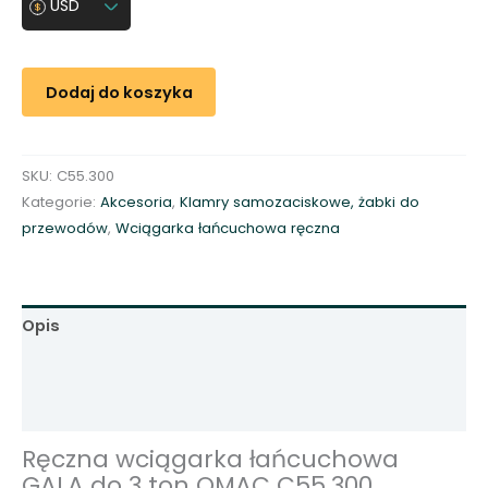
USD
ć
R
ę
Dodaj do koszyka
c
z
n
SKU:
C55.300
a
Kategorie:
Akcesoria
,
Klamry samozaciskowe, żabki do
w
przewodów
,
Wciągarka łańcuchowa ręczna
c
i
ą
g
Opis
a
r
Informacje dodatkowe
k
Opinie (0)
a
ł
Ręczna wciągarka łańcuchowa
a
GALA do 3 ton OMAC C55.300