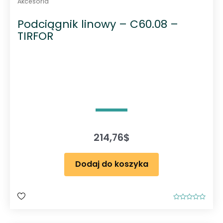
Akcesoria
Podciągnik linowy – C60.08 –
TIRFOR
214,76
$
Dodaj do koszyka
O
c
e