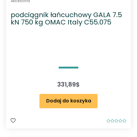
Akcesoria
podciągnik łańcuchowy GALA 7.5
kN 750 kg OMAC Italy C55.075
331,89
$
Dodaj do koszyka
O
c
e