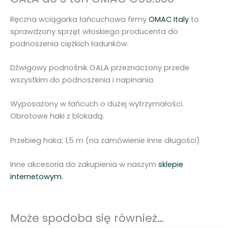
ń
c
Ręczna wciągarka łańcuchowa firmy
OMAC Italy
to
u
sprawdzony sprzęt włoskiego producenta do
c
podnoszenia ciężkich ładunków.
h
o
Dźwigowy podnośnik GALA przeznaczony przede
w
wszystkim do podnoszenia i napinania.
a
G
Wyposażony w łańcuch o dużej wytrzymałości.
A
Obrotowe haki z blokadą.
L
A
Przebieg haka: 1,5 m (na zamówienie inne długości)
3
0
Inne akcesoria do zakupienia w naszym
sklepie
k
internetowym.
N
3
t
Może spodoba się również…
o