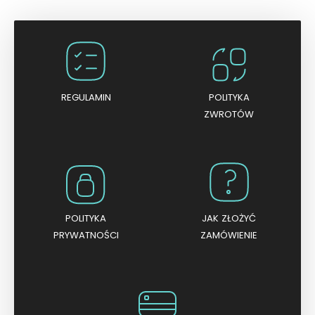
n
i
o
n
o
0
n
a
5
REGULAMIN
POLITYKA
ZWROTÓW
POLITYKA
JAK ZŁOŻYĆ
PRYWATNOŚCI
ZAMÓWIENIE