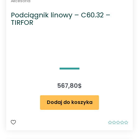
Akcesoria
Podciągnik linowy – C60.32 –
TIRFOR
567,80
$
Dodaj do koszyka
O
c
e