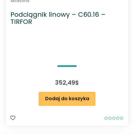
Akcesoria
Podciągnik linowy – C60.16 –
TIRFOR
352,49
$
Dodaj do koszyka
O
c
e