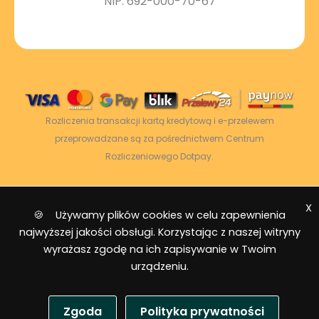
NIP: 692-000-70-67
Rozliczenia transakcji kartą kredytową i e-przelewem
przeprowadzane są za pośrednictwem Centrum
Rozliczeniowego Dotpay.
X
2026 © Power Energy -
Wszelkie prawa
🍪 Używamy plików cookies w celu zapewnienia
zastrzeżone
|
Mapa strony
najwyższej jakości obsługi. Korzystając z naszej witryny
wyrażasz zgodę na ich zapisywanie w Twoim
urządzeniu.
Zgoda
Polityka prywatności
USD