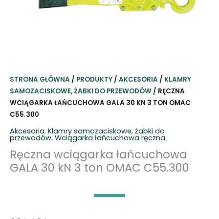
STRONA GŁÓWNA
/
PRODUKTY
/
AKCESORIA
/
KLAMRY
SAMOZACISKOWE, ŻABKI DO PRZEWODÓW
/ RĘCZNA
WCIĄGARKA ŁAŃCUCHOWA GALA 30 KN 3 TON OMAC
C55.300
Akcesoria
,
Klamry samozaciskowe, żabki do
przewodów
,
Wciągarka łańcuchowa ręczna
Ręczna wciągarka łańcuchowa
GALA 30 kN 3 ton OMAC C55.300