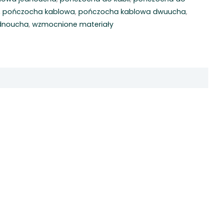
,
pończocha kablowa
,
pończocha kablowa dwuucha
,
dnoucha
,
wzmocnione materiały