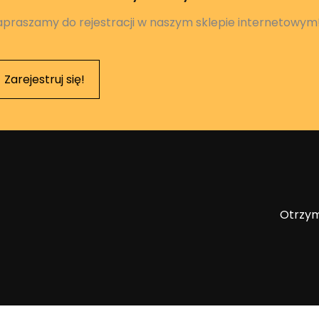
apraszamy do rejestracji w naszym sklepie internetowym
Zarejestruj się!
Otrzym