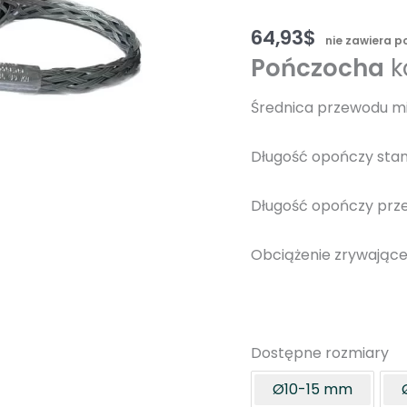
64,93
$
nie zawiera 
Pończocha
k
Średnica przewodu m
Długość opończy sta
Długość opończy prz
Obciążenie zrywając
Dostępne rozmiary
Ø10-15 mm