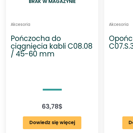
BRAK W MAGAZYNIE
Akcesoria
Akcesoria
Pończocha do
Opońc
ciągnięcia kabli C08.08
C07.S.
/ 45-60 mm
63,78
$
Dowiedz się więcej
D