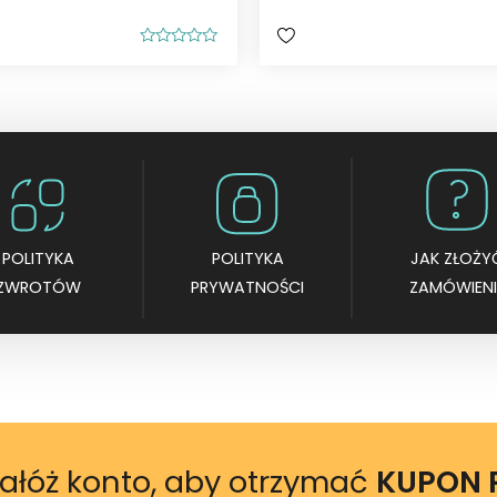
O
c
e
n
i
o
n
o
0
n
a
5
POLITYKA
POLITYKA
JAK ZŁOŻY
ZWROTÓW
PRYWATNOŚCI
ZAMÓWIENI
ałóż konto, aby otrzymać
KUPON