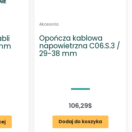
NIE
Akcesoria
Opończa kablowa
bli
napowietrzna C06.S.3 /
 mm
29-38 mm
106,29
$
Dodaj do koszyka
cej