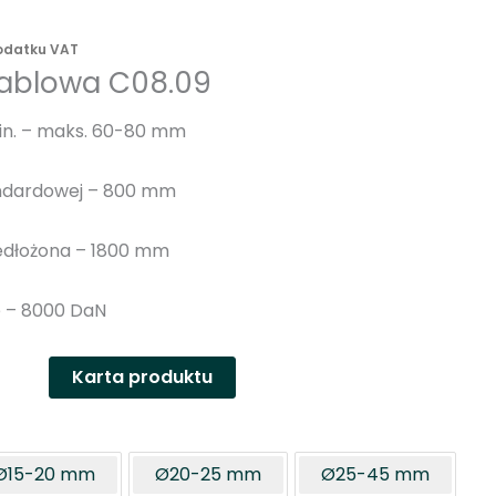
n
y
podatku VAT
ablowa C08.09
in. – maks. 60-80 mm
ndardowej – 800 mm
edłożona – 1800 mm
e – 8000 DaN
Karta produktu
Ø15-20 mm
Ø20-25 mm
Ø25-45 mm