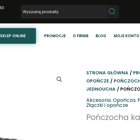
83
SKLEP ONLINE
PROMOCJE
O FIRMIE
BLOG
MOJE KONTO
STRONA GŁÓWNA
/
PR
OPOŃCZE
/
POŃCZOCH
JEDNOUCHA
/ POŃCZO
Akcesoria
,
Opończa
,
Złączki i opończe
Pończocha k