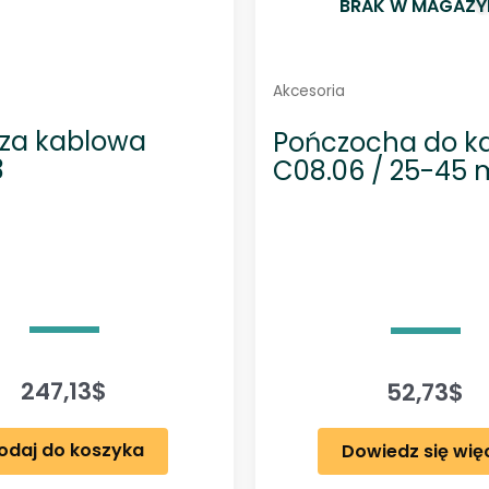
BRAK W MAGAZY
Akcesoria
za kablowa
Pończocha do ka
3
C08.06 / 25-45
247,13
$
52,73
$
odaj do koszyka
Dowiedz się wię