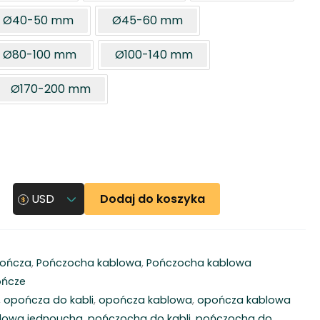
Ø40-50 mm
Ø45-60 mm
Ø80-100 mm
Ø100-140 mm
Ø170-200 mm
Dodaj do koszyka
USD
ończa
,
Pończocha kablowa
,
Pończocha kablowa
ończe
,
opończa do kabli
,
opończa kablowa
,
opończa kablowa
lowa jednoucha
,
pończocha do kabli
,
pończocha do