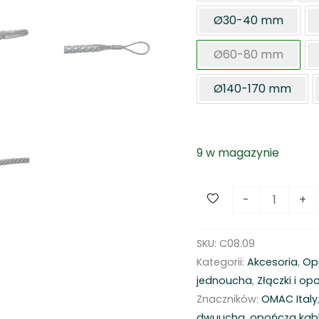
Ø30-40 mm
Ø60-80 mm
Ø140-170 mm
9 w magazynie
i
-
+
l
o
SKU:
C08.09
ś
Kategorii:
Akcesoria
,
Op
ć
jednoucha
,
Złączki i op
P
Znaczników:
OMAC Italy
o
dwuucha
,
opończa kab