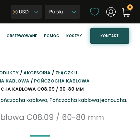
W
USD
y
W
b
y
i
b
KONTAKT
OBSERWOWANE
POMOC
KOSZYK
e
i
r
e
z
r
j
z
ę
j
ODUKTY
/
AKCESORIA
/
ZŁĄCZKI I
z
ę
A KABLOWA
/
POŃCZOCHA KABLOWA
y
z
CHA KABLOWA C08.09 / 60-80 MM
k
y
Pończocha kablowa
,
Pończocha kablowa jednoucha
,
k
s
ablowa C08.09 / 60-80 mm
t
r
o