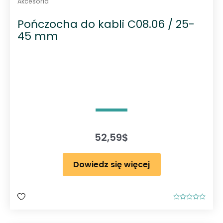
Akcesoria
Pończocha do kabli C08.06 / 25-
45 mm
52,59
$
Dowiedz się więcej
O
c
e