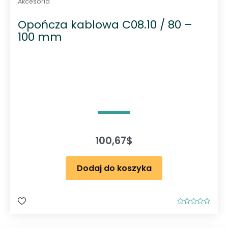
Akcesoria
Opończa kablowa C08.10 / 80 –
100 mm
100,67
$
Dodaj do koszyka
O
c
e