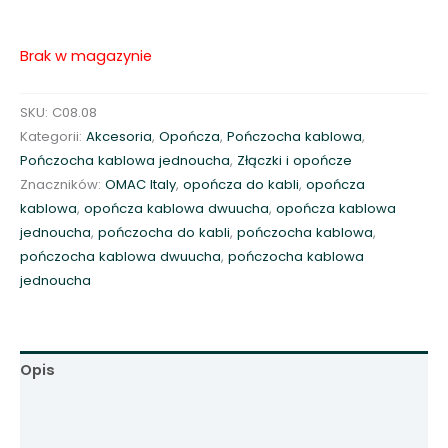
Brak w magazynie
SKU:
C08.08
Kategorii:
Akcesoria
,
Opończa
,
Pończocha kablowa
,
Pończocha kablowa jednoucha
,
Złączki i opończe
Znaczników:
OMAC Italy
,
opończa do kabli
,
opończa
kablowa
,
opończa kablowa dwuucha
,
opończa kablowa
jednoucha
,
pończocha do kabli
,
pończocha kablowa
,
pończocha kablowa dwuucha
,
pończocha kablowa
jednoucha
Opis
Informacje dodatkowe
Opinie (0)