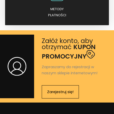
METODY
PŁATNOŚCI
Załóż konto, aby
otrzymać
KUPON
PROMOCYJNY
Zapraszamy do rejestracji w
naszym sklepie internetowym!
Zarejestruj się!