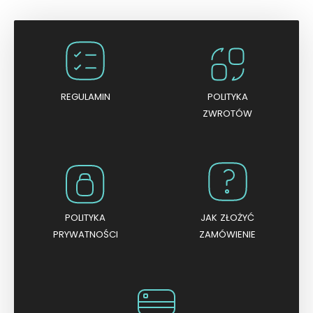
n
i
o
n
o
0
n
a
5
REGULAMIN
POLITYKA
ZWROTÓW
POLITYKA
JAK ZŁOŻYĆ
PRYWATNOŚCI
ZAMÓWIENIE