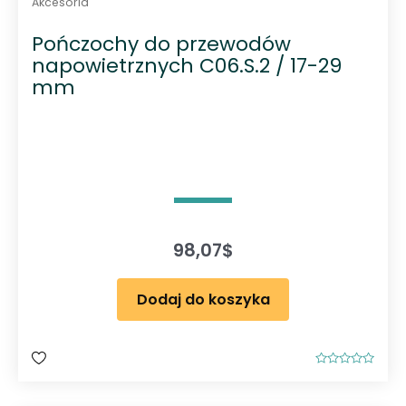
Akcesoria
Pończochy do przewodów
napowietrznych C06.S.2 / 17-29
mm
98,07
$
Dodaj do koszyka
O
c
e