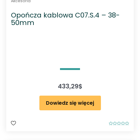
Akcesoria
Opończa kablowa C07.S.4 – 38-
50mm
433,29
$
Dowiedz się więcej
O
c
e