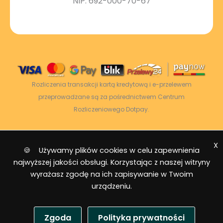
NIP: 692-000-70-67
Rozliczenia transakcji kartą kredytową i e-przelewem
przeprowadzane są za pośrednictwem Centrum
Rozliczeniowego Dotpay.
X
2026 © Power Energy -
Wszelkie prawa
🍪 Używamy plików cookies w celu zapewnienia
zastrzeżone
|
Mapa strony
najwyższej jakości obsługi. Korzystając z naszej witryny
wyrażasz zgodę na ich zapisywanie w Twoim
urządzeniu.
Zgoda
Polityka prywatności
USD