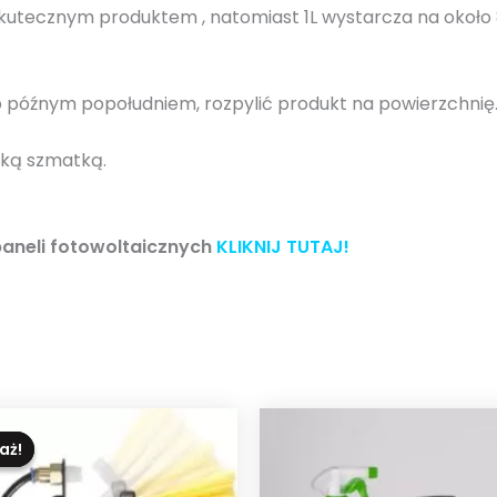
-
skutecznym produktem , natomiast 1L wystarcza na okoł
G
r
e
 późnym popołudniem, rozpylić produkt na powierzchnię
e
n
kką szmatką.
G
l
a
paneli fotowoltaicznych
KLIKNIJ TUTAJ!
s
s
-
1
0
L
aż!
aż!