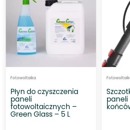
Fotowoltaika
Fotowoltaik
Płyn do czyszczenia
Szczot
paneli
paneli
fotowoltaicznych –
końców
Green Glass – 5 L