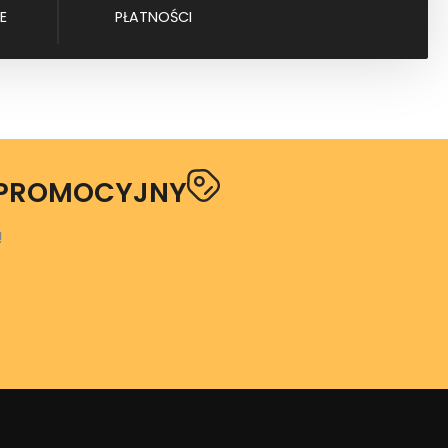
E
PŁATNOŚCI
 PROMOCYJNY
!