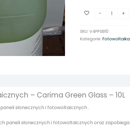
i
-
+
l
o
SKU:
V4PPSB10
ś
Kategorie:
Fotowoltaika
ć
P
ł
y
n
d
o
taicznych – Carima Green Glass – 10L
p
a
paneli słonecznych i fotowoltaicznych .
n
e
ch paneli słonecznych i fotowoltaicznych oraz zapobie
l