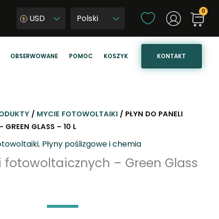
W
USD
y
W
b
y
i
b
KONTAKT
OBSERWOWANE
POMOC
KOSZYK
e
i
r
e
z
r
j
z
ę
j
ODUKTY
/
MYCIE FOTOWOLTAIKI
/ PŁYN DO PANELI
z
ę
GREEN GLASS – 10 L
y
z
otowoltaiki
,
Płyny poślizgowe i chemia
k
y
i fotowoltaicznych – Green Glass
k
s
t
r
o