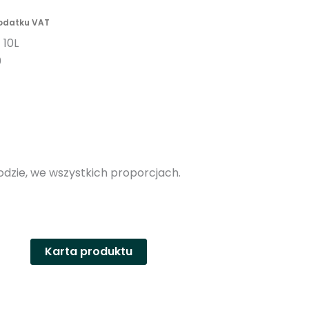
n
podatku VAT
y
 10L
0
dzie, we wszystkich proporcjach.
Karta produktu