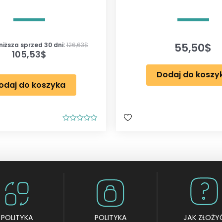
55,50
$
iższa sprzed 30 dni:
126,63
$
105,53
$
Dodaj do koszy
odaj do koszyka
O
c
e
n
i
o
n
o
0
n
a
5
POLITYKA
POLITYKA
JAK ZŁOŻY