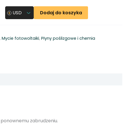
Dodaj do koszyka
USD
,
Mycie fotowoltaiki
,
Płyny poślizgowe i chemia
ga ponownemu zabrudzeniu.