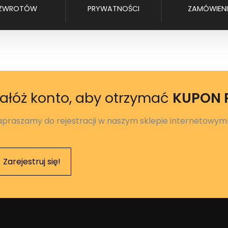
ZWROTÓW
PRYWATNOŚCI
ZAMÓWIENI
ałóż konto, aby otrzymać
KUPON
apraszamy do rejestracji w naszym sklepie internetowym
Zarejestruj się!