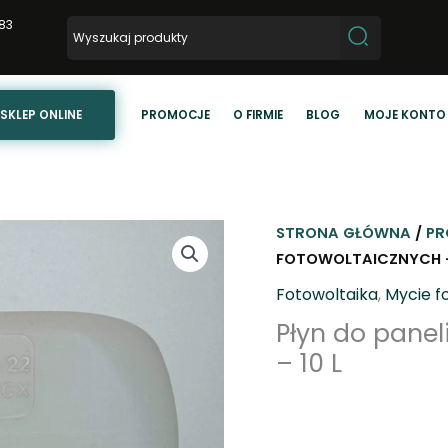
83
SKLEP ONLINE
PROMOCJE
O FIRMIE
BLOG
MOJE KONTO
STRONA GŁÓWNA
/
PR
FOTOWOLTAICZNYCH – 
Fotowoltaika
,
Mycie f
Płyn do panel
– 10 L