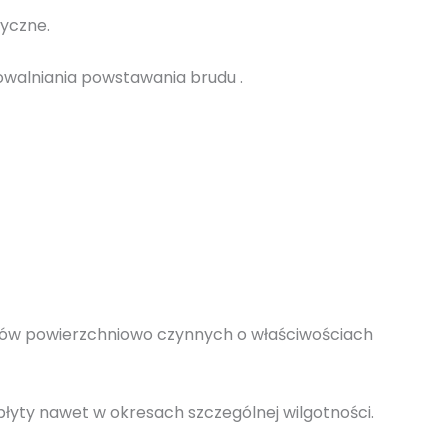
tyczne.
owalniania powstawania brudu .
odków powierzchniowo czynnych o właściwościach
płyty nawet w okresach szczególnej wilgotności.