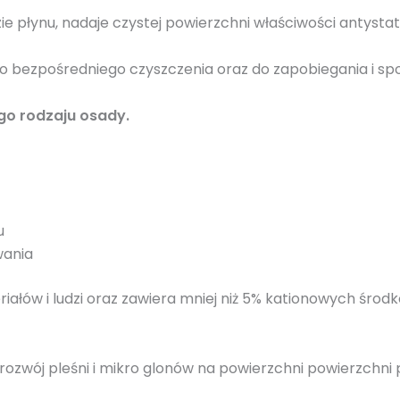
i
e płynu, nadaje czystej powierzchni właściwości antysta
f
o
 bezpośredniego czyszczenia oraz do zapobiegania i sp
t
o
ego rodzaju osady.
w
o
l
t
a
u
i
wania
c
z
eriałów i ludzi oraz zawiera mniej niż 5% kationowych śr
n
y
c
ozwój pleśni i mikro glonów na powierzchni powierzchni 
h