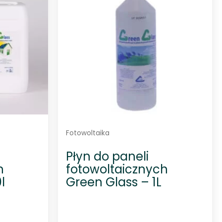
Fotowoltaika
Płyn do paneli
h
fotowoltaicznych
l
Green Glass – 1L