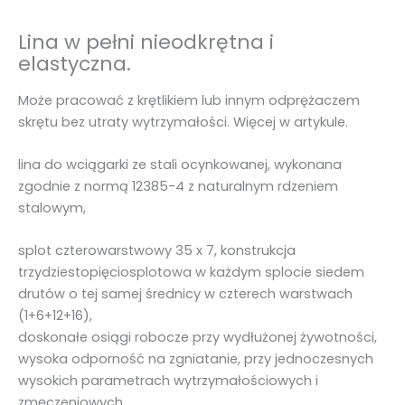
.
A
Lina w pełni nieodkrętna i
T
elastyczna.
.
Może pracować z krętlikiem lub innym odprężaczem
1
skrętu bez utraty wytrzymałości. Więcej w artykule.
1
0
lina do wciągarki ze stali ocynkowanej, wykonana
0
zgodnie z normą 12385-4 z naturalnym rdzeniem
0
stalowym,
m
splot czterowarstwowy 35 x 7, konstrukcja
trzydziestopięciosplotowa w każdym splocie siedem
drutów o tej samej średnicy w czterech warstwach
(1+6+12+16),
doskonałe osiągi robocze przy wydłużonej żywotności,
wysoka odporność na zgniatanie, przy jednoczesnych
wysokich parametrach wytrzymałościowych i
zmęczeniowych,