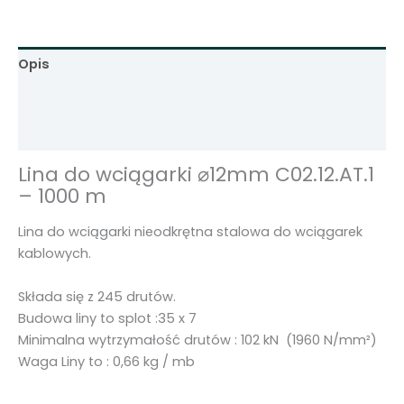
c
i
ą
Opis
g
a
Informacje dodatkowe
r
Opinie (0)
k
i
Lina do wciągarki ⌀12mm C02.12.AT.1
⌀
– 1000 m
1
2
Lina do wciągarki nieodkrętna stalowa do wciągarek
m
kablowych.
m
C
Składa się z 245 drutów.
0
Budowa liny to splot :35 x 7
2
Minimalna wytrzymałość drutów : 102 kN (1960 N/mm²)
.
Waga Liny to : 0,66 kg / mb
1
2