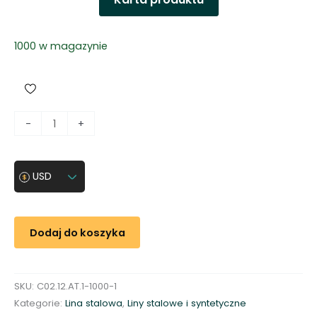
1000 w magazynie
i
-
+
l
o
ś
USD
ć
L
i
Dodaj do koszyka
n
a
d
SKU:
C02.12.AT.1-1000-1
o
Kategorie:
Lina stalowa
,
Liny stalowe i syntetyczne
w