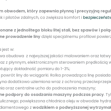
w
a
m obwodem, który zapewnia płynną i precyzyjną regul
5
 i pilotów zdalnych, co zwiększa komfort i
bezpieczeńst
t
o
ane z jednolitego bloku litej stali, bez spawów i połą
n
lne prowadzenie liny
dzięki specjalnemu profilowi powier
(
d
jest w:
o
owa obudowa z najwyższej jakości malowaniem oraz łatw
5
az z płynnym, elektronicznym sterowaniem prędkością 
5
tujący dokładność pomiaru do 1-3%;
k
owrót liny do wciągarki. Rolka prowadząca linę posiada 
N
zyna dodatkowo uziemiona wraz z ochroną przeciwprzep
)
a oraz centralne ucho do podnoszenia maszyny;
O
ne podpory do osadzania maszyny podczas pracy
. T
M
ulicznego; powiększona chłodnica oleju w obwodzie hydra
A
ka diamentowego z
wodzikiem o podwyższonej wytrzymał