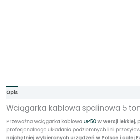
Opis
Informacje dodatkowe
Opinie (0)
Wciągarka kablowa spalinowa 5 ton
Przewoźna wciągarka kablowa
UP50
w wersji lekkiej
,
profesjonalnego układania podziemnych linii przesyłow
najchętniej wybieranych urządzeń w Polsce i całej E