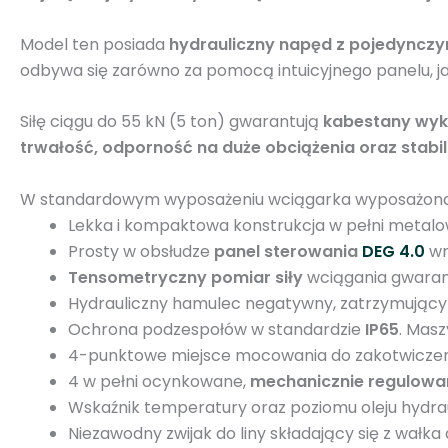
Model ten posiada
hydrauliczny napęd z pojedynczy
odbywa się zarówno za pomocą intuicyjnego panelu, jak
Siłę ciągu do 55 kN (5 ton) gwarantują
kabestany wykon
trwałość, odporność na duże obciążenia oraz stabi
W standardowym wyposażeniu wciągarka wyposażona 
Lekka i kompaktowa konstrukcja w pełni metal
Prosty w obsłudze
panel sterowania
DEG 4.0
wr
Tensometryczny pomiar siły
wciągania gwaran
Hydrauliczny hamulec negatywny, zatrzymujący p
Ochrona podzespołów w standardzie
IP65
. Mas
4-punktowe miejsce mocowania do zakotwiczeni
4 w pełni ocynkowane,
mechanicznie regulowa
Wskaźnik temperatury oraz poziomu oleju hydra
Niezawodny zwijak do liny składający się z wał