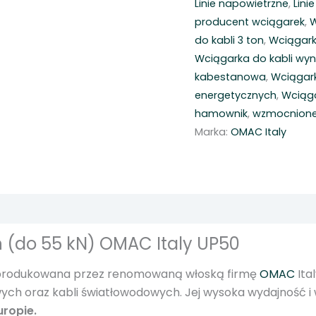
Linie napowietrzne
,
Lini
k
producent wciągarek
,
W
k
do kabli 3 ton
,
Wciągark
a
Wciągarka do kabli wy
w
kabestanowa
,
Wciągar
c
energetycznych
,
Wciąga
i
hamownik
,
wzmocnione
ą
Marka:
OMAC Italy
g
a
r
k
a
k
 (do 55 kN) OMAC Italy UP50
a
b
 produkowana przez renomowaną włoską firmę
OMAC
Ita
l
ych oraz kabli światłowodowych. Jej wysoka wydajność i w
o
uropie.