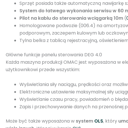
Sprzęt posiada także automatyczną nawijarkę sz
System do łatwego wykonania serwisu w 60 m
Pilot na kablu do sterowania wciągarką 10m
(
Homologowane podwozie (006.4) na amortyzowa
podporowym, zaczepem kulowym lub oczkowym
Tylna belka z tablicą rejestracyjną, oświetlen
Główne funkcje panelu sterowania DEG 4.0
Każda maszyna produkcji OMAC jest wyposażona w ele
użytkownikowi przede wszystkim:
Wyświetlania siły naciągu, prędkości oraz możliw
Elektroniczne ustawienie maksymalnej siły uciąg
Wyświetlanie czasu pracy, powiadomień o błęd
Zapis i przechowywanie danych na przenośnej pa
Może być także wyposażona w
system
OLS
, który
umo