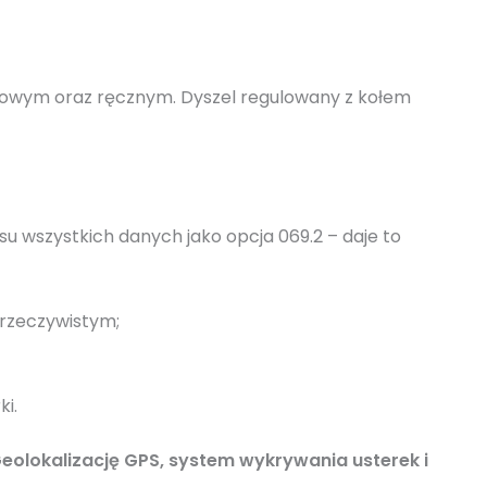
wym oraz ręcznym. Dyszel regulowany z kołem
u wszystkich danych jako opcja 069.2 – daje to
e rzeczywistym;
i.
eolokalizację GPS, system wykrywania usterek i