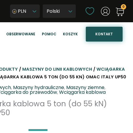
W
PLN
y
W
b
y
i
b
KONTAKT
OBSERWOWANE
POMOC
KOSZYK
e
i
r
e
z
r
j
z
ę
j
ODUKTY
/
MASZYNY DO LINII KABLOWYCH
/
WCIĄGARKA
z
ę
IĄGARKA KABLOWA 5 TON (DO 55 KN) OMAC ITALY UP50
y
z
owych
,
Maszyny hydrauliczne
,
Maszyny ziemne
,
k
y
ciągarka do przewodów
,
Wciągarka kablowa
k
rka kablowa 5 ton (do 55 kN)
s
P50
t
r
o