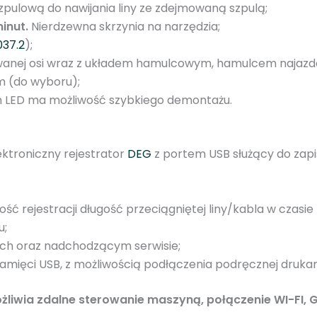
C
pulową do nawijania liny ze zdejmowaną szpulą;
I
inut.
Nierdzewna skrzynia na narzędzia;
t
037.2
);
a
nej osi wraz z układem hamulcowym, hamulcem najazdo
l
 (do wyboru);
y
iem LED ma możliwość szybkiego demontażu.
U
P
5
ktroniczny rejestrator
DEG
z portem USB służący do zapis
0
ość rejestracji długość przeciągniętej liny/kabla w czasi
u;
ach oraz nadchodzącym serwisie;
mięci USB, z możliwością podłączenia podręcznej drukark
żliwia zdalne sterowanie maszyną, połączenie WI-FI, G