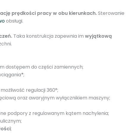
ację prędkości pracy w obu kierunkach.
Sterowanie
wo
obsługi.
czeń.
Taka konstrukcja zapewnia im
wyjątkową
zchni.
ym dostępem do części zamiennych;
wciągania
*
;
możliwość regulacji 360°;
ięciową oraz awaryjnym wyłącznikiem maszyny;
ylne podpory z regulowanym kątem nachylenia;
ulicznym;
ości
;