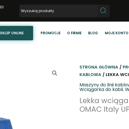
83
SKLEP ONLINE
PROMOCJE
O FIRMIE
BLOG
MOJE KONTO
STRONA GŁÓWNA
/
PR
KABLOWA
/ LEKKA WC
Maszyny do linii kabl
Wciągarka do kabli
,
W
Lekka wciąga
OMAC Italy U