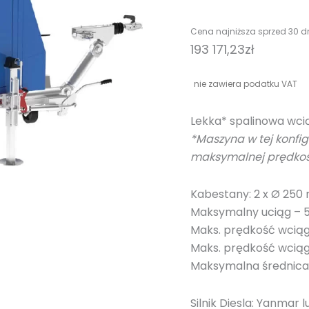
Cena najniższa sprzed 30 d
193 171,23
zł
nie zawiera podatku VAT
Lekka* spalinowa wc
*Maszyna w tej konfig
maksymalnej prędkoś
Kabestany: 2 x Ø 25
Maksymalny uciąg – 5
Maks. prędkość wcią
Maks. prędkość wciąg
Maksymalna średnica 
Silnik Diesla: Yanmar 