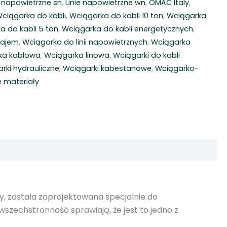
e napowietrzne sn
,
Linie napowietrzne wn
,
OMAC Italy
,
ciągarka do kabli
,
Wciągarka do kabli 10 ton
,
Wciągarka
a do kabli 5 ton
,
Wciągarka do kabli energetycznych
,
najem
,
Wciągarka do linii napowietrznych
,
Wciągarka
ka kablowa
,
Wciągarka linowa
,
Wciągarki do kabli
rki hydrauliczne
,
Wciągarki kabestanowe
,
Wciągarko-
 materiały
ly, została zaprojektowana specjalnie do
szechstronność sprawiają, że jest to jedno z