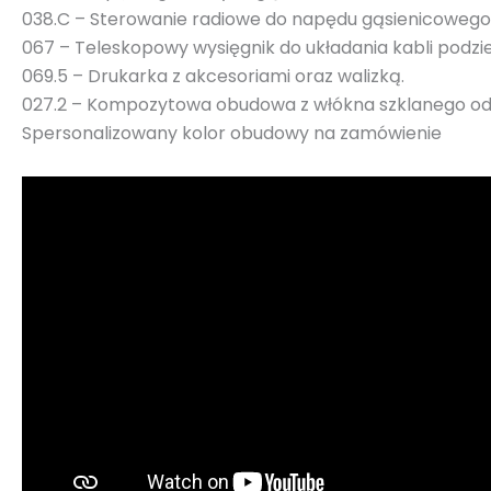
038.C – Sterowanie radiowe do napędu gąsienicowego
067 – Teleskopowy wysięgnik do układania kabli podz
069.5 – Drukarka z akcesoriami oraz walizką.
027.2 – Kompozytowa obudowa z włókna szklanego odp
Spersonalizowany kolor obudowy na zamówienie