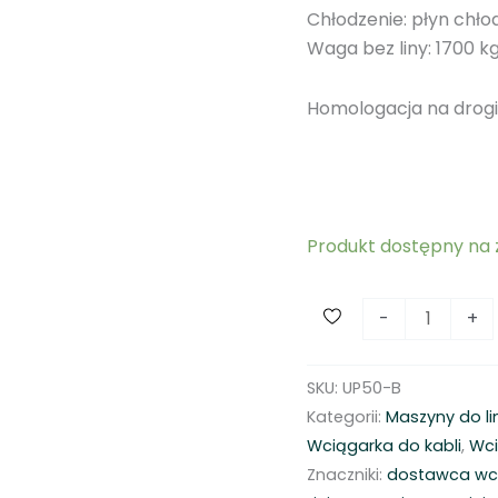
Chłodzenie: płyn chło
Waga bez liny: 1700 k
Homologacja na drogi
Produkt dostępny na
i
-
+
l
o
SKU:
UP50-B
ś
Kategorii:
Maszyny do li
ć
Wciągarka do kabli
,
Wc
L
Znaczniki:
dostawca wc
e