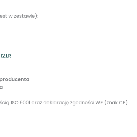
 jest w zestawie):
12.LR
i producenta
ta
ią ISO 9001 oraz deklarację zgodności WE (znak CE)