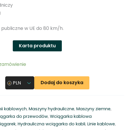
dniczy
g
 publiczne w UE do 80 km/h.
Karta produktu
 zamówienie
Dodaj do koszyka
PLN
nii kablowych
,
Maszyny hydrauliczne
,
Maszyny ziemne
,
iągarka do przewodów
,
Wciągarka kablowa
iągarek
,
Hydrauliczna wciągarka do kabli
,
Linie kablowe
,