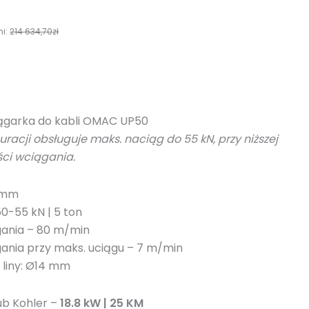
n
y
ni:
214 634,70
zł
iągarka do kabli OMAC UP50
uracji obsługuje maks. naciąg do 55 kN, przy niższej
ci wciągania.
0 mm
0-55 kN | 5 ton
gania – 80 m/min
ania przy maks. uciągu – 7 m/min
liny: Ø14 mm
lub Kohler –
18.8 kW | 25
KM