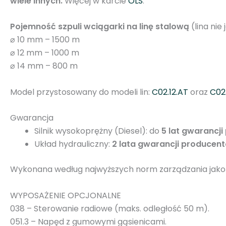
wiele innych.
Więcej w karcie
OLS
.
Pojemność szpuli wciągarki na linę stalową
(lina nie
⌀ 10 mm – 1500 m
⌀ 12 mm – 1000 m
⌀ 14 mm – 800 m
Model przystosowany do modeli lin:
C02.12.AT
oraz
C02.
Gwarancja
Silnik wysokoprężny (Diesel): do
5 lat gwarancj
Układ hydrauliczny:
2 lata gwarancji producen
Wykonana według najwyższych norm zarządzania jakośc
WYPOSAŻENIE OPCJONALNE
038 – Sterowanie radiowe (maks. odległość 50 m).
051.3 – Napęd z gumowymi gąsienicami.