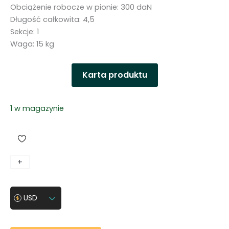
Obciążenie robocze w pionie: 300 daN
Długość całkowita: 4,5
Sekcje: 1
Waga: 15 kg
Karta produktu
1 w magazynie
i
+
-
l
o
USD
ś
ć
D