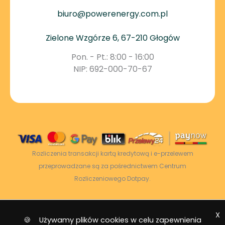
biuro@powerenergy.com.pl
Zielone Wzgórze 6, 67-210 Głogów
Pon. - Pt.: 8:00 - 16:00
NIP: 692-000-70-67
Rozliczenia transakcji kartą kredytową i e-przelewem
przeprowadzane są za pośrednictwem Centrum
Rozliczeniowego Dotpay.
X
2026 © Power Energy -
Wszelkie prawa
🍪 Używamy plików cookies w celu zapewnienia