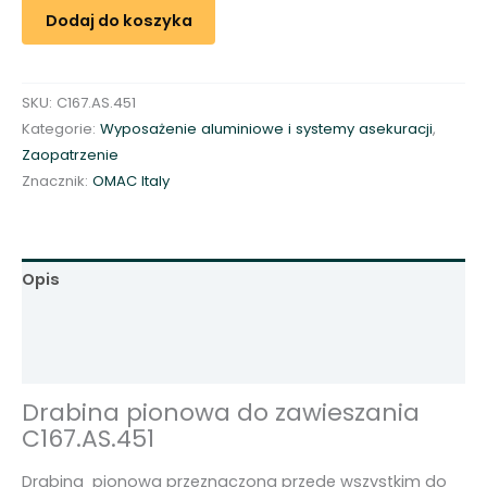
r
Dodaj do koszyka
a
b
i
SKU:
C167.AS.451
n
Kategorie:
Wyposażenie aluminiowe i systemy asekuracji
,
a
Zaopatrzenie
p
Znacznik:
OMAC Italy
i
o
n
o
Opis
w
Informacje dodatkowe
a
d
Opinie (0)
o
z
Drabina pionowa do zawieszania
a
C167.AS.451
w
Drabina pionowa przeznaczona przede wszystkim do
i