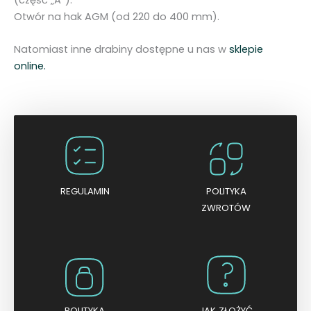
-
Otwór na hak AGM (od 220 do 400 mm).
4
,
Natomiast inne drabiny dostępne u nas w
sklepie
5
online.
m
REGULAMIN
POLITYKA
ZWROTÓW
POLITYKA
JAK ZŁOŻYĆ