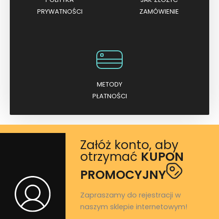
PRYWATNOŚCI
ZAMÓWIENIE
METODY
PŁATNOŚCI
Załóż konto, aby
otrzymać
KUPON
PROMOCYJNY
Zapraszamy do rejestracji w
naszym sklepie internetowym!