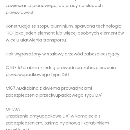
zawieszania pionowego, do pracy na słupach
e
przesyłowych.
s
z
Konstrukcja ze stopu aluminium, spawana technologią
a
TIG, jako jeden element lub więcej osobnych elementów
n
w celu ułatwienia transportu.
i
a
Hak wyposażony w stalowy przewód zabezpieczający.
C
1
C 167.ASdrabina z jedną prowadnicą zabezpieczenia
6
przeciwupadkowego typu DA1
7
.
C167.ADdrabina z dwiema prowadnicami
A
zabezpieczenia przeciwupadkowego typu DA1
S
.
OPCJA
4
Urządzenie antyupadkowe DA1 w komplecie z
5
zabezpieczeniem, taśmą nylonową i karabinkiem
1
(część „A”).