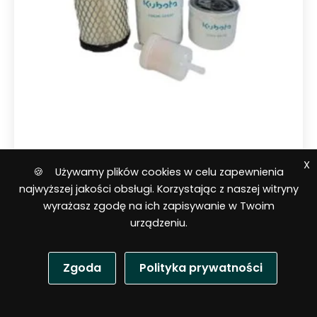
X
Maszt oświetleniowy
🍪 Używamy plików cookies w celu zapewnienia
najwyższej jakości obsługi. Korzystając z naszej witryny
Zestaw filtrów do masztów
wyrażasz zgodę na ich zapisywanie w Twoim
oświetleniowych TRIME
urządzeniu.
Zgoda
Polityka prywatności
P