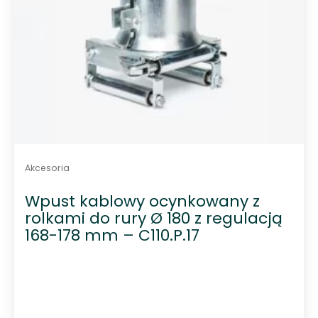
y
c
h
Akcesoria
Wpust kablowy ocynkowany z
rolkami do rury Ø 180 z regulacją
168-178 mm – C110.P.17