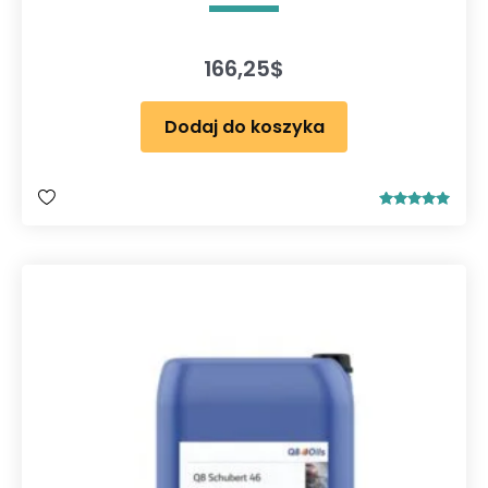
166,25
$
Dodaj do koszyka
Oceniono
5.00
na 5