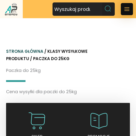
P
r
M
z
a
e
j
i
d
n
ź
STRONA GŁÓWNA
/ KLASY WYSYŁKOWE
d
M
PRODUKTU / PACZKA DO 25KG
o
t
e
Paczka do 25kg
r
n
e
ś
u
Cena wysyłki dla paczki do 25kg
c
i