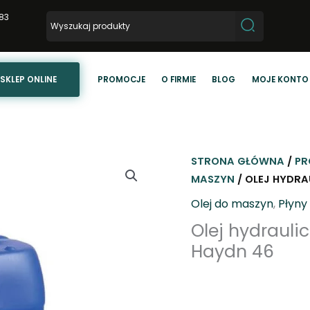
83
SKLEP ONLINE
PROMOCJE
O FIRMIE
BLOG
MOJE KONTO
STRONA GŁÓWNA
/
PR
MASZYN
/ OLEJ HYDRA
Olej do maszyn
,
Płyny
Olej hydrauli
Haydn 46