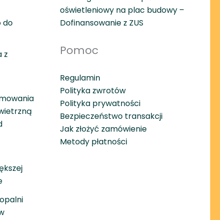
oświetleniowy na plac budowy –
 do
Dofinansowanie z ZUS
Pomoc
 z
Regulamin
Polityka zwrotów
amowania
Polityka prywatności
wietrzną
Bezpieczeństwo transakcji
d
Jak złożyć zamówienie
Metody płatności
ększej
e
opalni
w