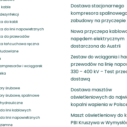
Dostawa stacjonarnego
 kable
kompresora spalinowego
dezynfekcji
zabudowy na przyczepie
a do kabli
a do linii napowietrznych
Nowa przyczepa kablowa
ka do przewodów
napędem elektrycznym
ka łańcuchowa ręczna
dostarczona do Austrii
 Budowlane
Zestaw do wciągania i h
a
przewodów na linię napo
 kompresorów i wciągarek
330 – 400 kV – Test prze
aika
dostawą
ry śrubowe
Dostawa masztów
ry śrubowe, spalinowe
oświetleniowych do najwi
hydrauliczne
kopalni wapienia w Polsc
do linii kablowych
Maszt oświetleniowy do k
do linii napowietrznych
PBI Kruszywa w Wymysłó
 ziemne