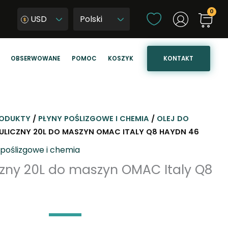
W
USD
y
W
b
y
i
b
KONTAKT
OBSERWOWANE
POMOC
KOSZYK
e
i
r
e
z
r
j
z
ę
j
ODUKTY
/
PŁYNY POŚLIZGOWE I CHEMIA
/
OLEJ DO
z
ę
ULICZNY 20L DO MASZYN OMAC ITALY Q8 HAYDN 46
y
z
 poślizgowe i chemia
k
y
czny 20L do maszyn OMAC Italy Q8
k
s
t
r
o