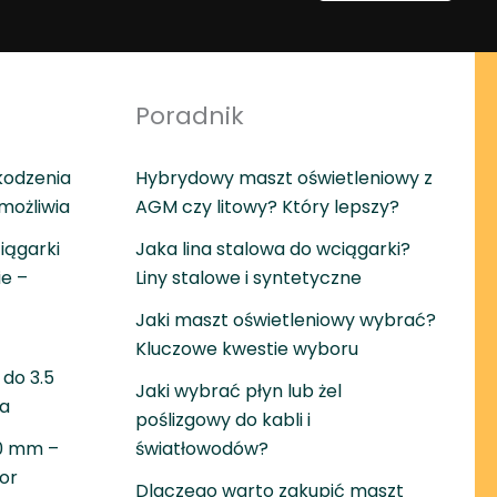
Poradnik
kodzenia
Hybrydowy maszt oświetleniowy z
umożliwia
AGM czy litowy? Który lepszy?
iągarki
Jaka lina stalowa do wciągarki?
ie –
Liny stalowe i syntetyczne
Jaki maszt oświetleniowy wybrać?
Kluczowe kwestie wyboru
do 3.5
Jaki wybrać płyn lub żel
wa
poślizgowy do kabli i
30 mm –
światłowodów?
or
Dlaczego warto zakupić maszt