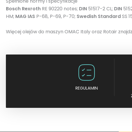
Spełnione normy i specyfikacje
Bosch Rexroth
RE 90220 notes;
DIN
51517-2 CL;
DIN
515
HM;
MAG IAS
P-68, P-69, P-70;
Swedish Standard
SS 
Więcej olejów do maszyn OMAC Italy oraz Rotair znaj
REGULAMIN