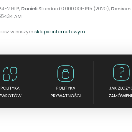
0
24-2 HLP;
Danieli
Standard 0.000.001-R15 (2020);
Denison
L
155434 AM
d
o
dziesz w naszym
sklepie internetowym.
m
a
s
z
y
n
O
POLITYKA
POLITYKA
JAK ZŁOŻY
M
ZWROTÓW
PRYWATNOŚCI
ZAMÓWIENI
A
C
I
t
a