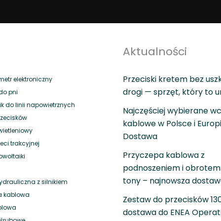
Aktualności
Przeciski kretem bez usz
tr elektroniczny
drogi — sprzęt, który to 
do pni
 do linii napowietrznych
Najczęściej wybierane wc
rzecisków
kablowe w Polsce i Europ
wietleniowy
Dostawa
eci trakcyjnej
Przyczepa kablowa z
owoltaiki
podnoszeniem i obrotem 
tony – najnowsza dosta
drauliczna z silnikiem
a kablowa
Zestaw do przecisków 1
blowa
dostawa do ENEA Operat
i śrubowe