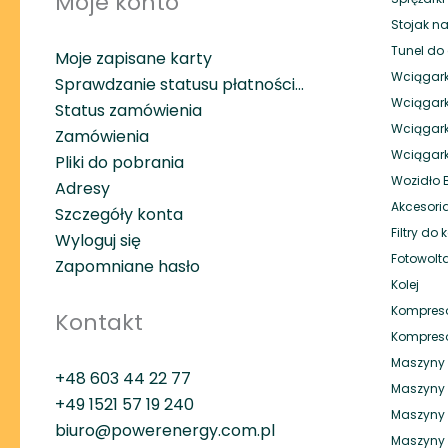
Moje konto
Stojak na
Tunel do 
Moje zapisane karty
Wciągark
Sprawdzanie statusu płatności…
Wciągark
Status zamówienia
Wciągar
Zamówienia
Wciągar
Pliki do pobrania
Wozidło
Adresy
Akcesori
Szczegóły konta
Filtry do
Wyloguj się
Fotowolt
Zapomniane hasło
Kolej
Kompreso
Kontakt
Kompreso
Maszyny 
+48 603 44 22 77
Maszyny 
+49
1521 57 19 240
Maszyny 
biuro@powerenergy.com.pl
Maszyny