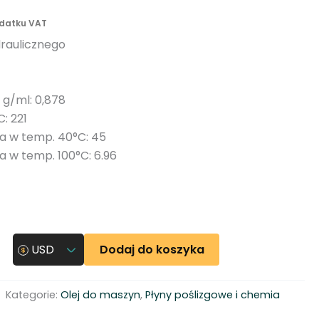
n
odatku VAT
y
draulicznego
 g/ml: 0,878
: 221
a w temp. 40°C: 45
 w temp. 100°C: 6.96
Dodaj do koszyka
USD
Kategorie:
Olej do maszyn
,
Płyny poślizgowe i chemia