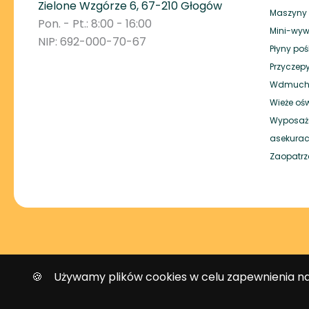
Zielone Wzgórze 6, 67-210 Głogów
Maszyny p
Pon. - Pt.: 8:00 - 16:00
Mini-wyw
NIP: 692-000-70-67
Płyny po
Przyczepy
Wdmuchi
Wieże oś
Wyposaże
asekurac
Zaopatrz
🍪 Używamy plików cookies w celu zapewnienia najw
Rozliczenia transakcji ka