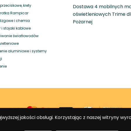
rzeciskowe, krety
Dostawa 4 mobilnych m
rotka Rampicar
oświetleniowych Trime dl
ślizgowe i chemia
Pożarnej
 i stojaki kablowe
wanie światłowodów
wietleniowe
nie aluminiowe i systemy
ji
enie
yższej jakości obsługi. Korzystając z naszej witryny wyr
rtą kredytową i e-przelewem przeprowadzane są za pośrednictwem Centr