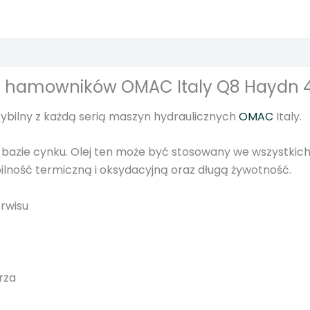
ć
O
l
e
j
k i hamowników OMAC Italy Q8 Haydn 
h
y
ybilny z każdą serią maszyn hydraulicznych
OMAC
Italy.
d
r
a bazie cynku. Olej ten może być stosowany we wszystki
a
lność termiczną i oksydacyjną oraz długą żywotność.
u
l
erwisu
i
c
z
n
rza
y
2