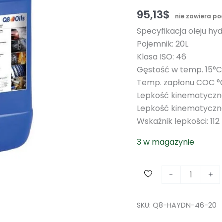
95,13
$
nie zawiera p
Specyfikacja oleju hy
Pojemnik: 20L
Klasa ISO: 46
Gęstość w temp. 15°C
Temp. zapłonu COC °C
Lepkość kinematyczn
Lepkość kinematyczna
Wskaźnik lepkości: 112
3 w magazynie
i
-
+
l
o
SKU:
Q8-HAYDN-46-20
ś