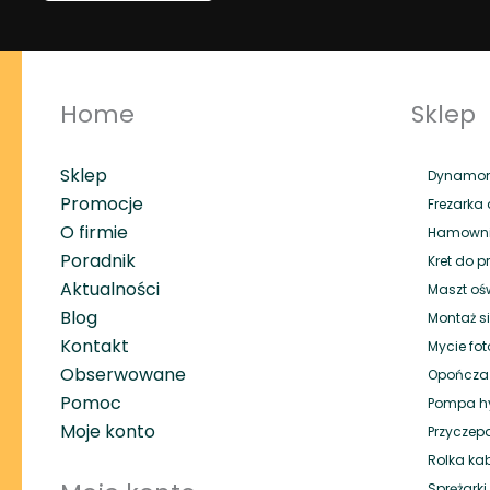
Home
Sklep
Sklep
Dynamome
Promocje
Frezarka 
O firmie
Hamownik
Poradnik
Kret do p
Aktualności
Maszt oś
Blog
Montaż si
Kontakt
Mycie fot
Obserwowane
Opończa
Pomoc
Pompa hy
Moje konto
Przyczep
Rolka ka
Sprężark