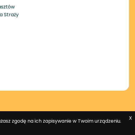
asztów
a Straży
X
ażasz zgodę na ich zapisywanie w Twoim urządzeniu.
um Rozliczeniowego Dotpay.