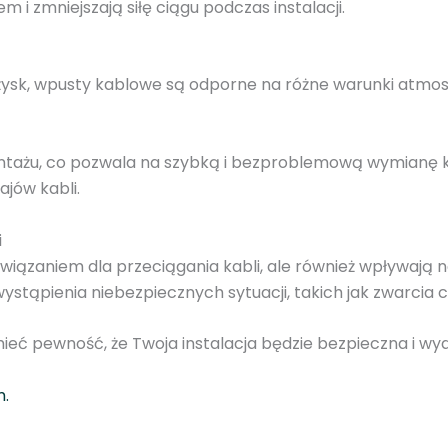
i zmniejszają siłę ciągu podczas instalacji.
o
c
y
łożysk, wpusty kablowe są odporne na różne warunki atmos
n
k
o
ntażu, co pozwala na szybką i bezproblemową wymianę ka
w
jów kabli.
a
n
i
y
wiązaniem dla przeciągania kabli, ale również wpływają 
z
ystąpienia niebezpiecznych sytuacji, takich jak zwarcia c
r
o
eć pewność, że Twoja instalacja będzie bezpieczna i wyd
l
k
m.
a
m