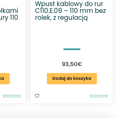
Wpust kablowy do rur
olkami
C110.E.09 – 110 mm bez
ury 110
rolek, z regulacją
93,50
€
ka
Dodaj do koszyka
O
O
c
c
e
e
n
n
i
i