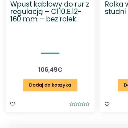
Wpust kablowy do rur z
Rolka
regulacją – C110.E.12-
studni
160 mm – bez rolek
106,49
€
Dodaj do koszyka
D
O
c
e
n
i