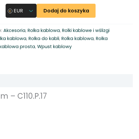
Dodaj do koszyka
EUR
e:
Akcesoria
,
Rolka kablowa
,
Rolki kablowe i wślizgi
lka kablowa
,
Rolka do kabli
,
Rolka kablowa
,
Rolka
 kablowa prosta
,
Wpust kablowy
m – C110.P.17