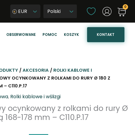
W
EUR
y
W
b
y
i
b
KONTAKT
OBSERWOWANE
POMOC
KOSZYK
e
i
r
e
z
r
j
z
ę
j
ODUKTY
/
AKCESORIA
/
ROLKI KABLOWE I
z
ę
OWY OCYNKOWANY Z ROLKAMI DO RURY Ø 180 Z
y
z
 – C110.P.17
k
y
lowa
,
Rolki kablowe i wślizgi
k
y ocynkowany z rolkami do rury Ø
s
ą 168-178 mm – C110.P.17
t
r
o