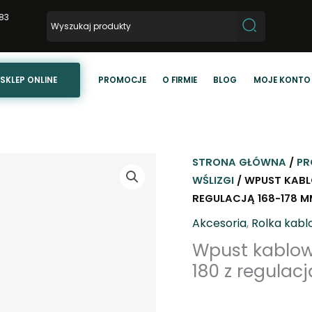
83
SKLEP ONLINE
PROMOCJE
O FIRMIE
BLOG
MOJE KONTO
STRONA GŁÓWNA
/
PR
WŚLIZGI
/ WPUST KABL
REGULACJĄ 168-178 MM
Akcesoria
,
Rolka kab
Wpust kablow
180 z regulacj