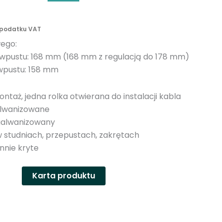
n
y
 podatku VAT
ego:
wpustu: 168 mm (168 mm z regulacją do 178 mm)
wpustu: 158 mm
ntaż, jedna rolka otwierana do instalacji kabla
galwanizowane
 galwanizowany
w studniach, przepustach, zakrętach
nnie kryte
Karta produktu