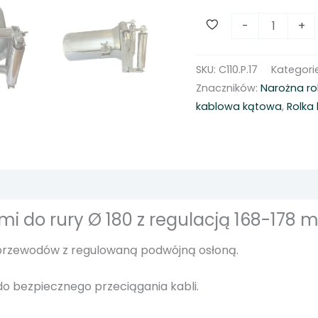
i
-
+
l
o
SKU:
C110.P.17
Kategori
ś
Znaczników:
Narożna ro
ć
kablowa kątowa
,
Rolka
W
p
u
s
t
k
 do rury Ø 180 z regulacją 168-178 m
a
b
przewodów z regulowaną podwójną osłoną.
l
o
o bezpiecznego przeciągania kabli.
w
y