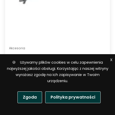
Akcesoria
Pończocha kablowa C08.09 / 60-
X
🍪 Używamy plików cookies w celu zapewnienia
80 mm
najwyższej jakości obsługi. Korzystając z naszej witryny
wyrażasz zgodę na ich zapisywanie w Twoim
urządzeniu.
Zgoda
Polityka prywatności
P