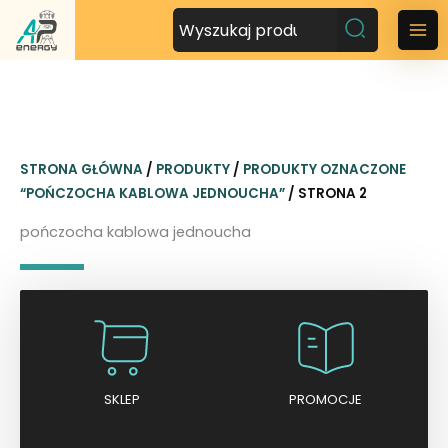
P
r
M
z
a
e
j
i
d
n
ź
STRONA GŁÓWNA
/
PRODUKTY
/
PRODUKTY OZNACZONE
d
M
“POŃCZOCHA KABLOWA JEDNOUCHA”
/ STRONA 2
o
t
e
pończocha kablowa jednoucha
r
n
e
ś
u
c
i
SKLEP
PROMOCJE