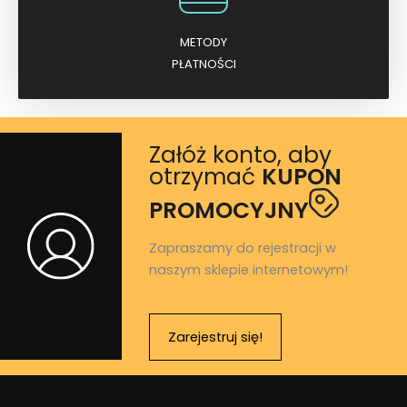
METODY
PŁATNOŚCI
Załóż konto, aby
otrzymać
KUPON
PROMOCYJNY
Zapraszamy do rejestracji w
naszym sklepie internetowym!
Zarejestruj się!