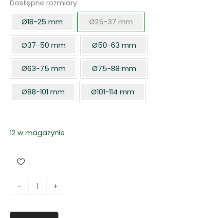
Dostępne rozmiary
Ø18-25 mm
Ø25-37 mm
Ø37-50 mm
Ø50-63 mm
Ø63-75 mm
Ø75-88 mm
Ø88-101 mm
Ø101-114 mm
12 w magazynie
i
-
+
l
o