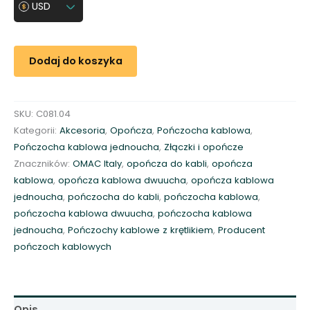
ś
USD
ć
P
o
Dodaj do koszyka
ń
c
z
SKU:
C081.04
o
Kategorii:
Akcesoria
,
Opończa
,
Pończocha kablowa
,
c
Pończocha kablowa jednoucha
,
Złączki i opończe
h
Znaczników:
OMAC Italy
,
opończa do kabli
,
opończa
a
kablowa
,
opończa kablowa dwuucha
,
opończa kablowa
k
jednoucha
,
pończocha do kabli
,
pończocha kablowa
,
a
pończocha kablowa dwuucha
,
pończocha kablowa
b
jednoucha
,
Pończochy kablowe z krętlikiem
,
Producent
l
pończoch kablowych
o
w
a
C
Opis