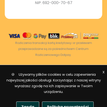
NIP: 692-000-70-67
Rozliczenia transakcji kartą kredytową i e-przelewem
przeprowadzane są za pośrednictwem Centrum
Rozliczeniowego Dotpay.
X
2026 © Power Energy -
Wszelkie prawa
🍪 Używamy plików cookies w celu zapewnienia
zastrzeżone
|
Mapa strony
najwyższej jakości obsługi. Korzystając z naszej witryny
wyrażasz zgodę na ich zapisywanie w Twoim
urządzeniu.
Zgoda
Polityka prywatności