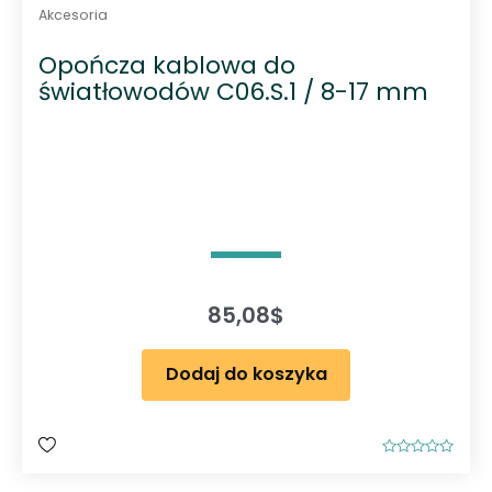
Akcesoria
Opończa kablowa do
światłowodów C06.S.1 / 8-17 mm
85,08
$
Dodaj do koszyka
O
c
e