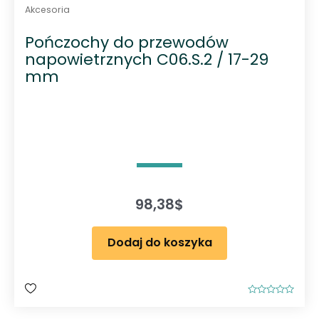
Akcesoria
Pończochy do przewodów
napowietrznych C06.S.2 / 17-29
mm
98,38
$
Dodaj do koszyka
O
c
e