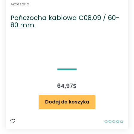
Akcesoria
Pończocha kablowa C08.09 / 60-
80 mm
64,97
$
Dodaj do koszyka
O
c
e