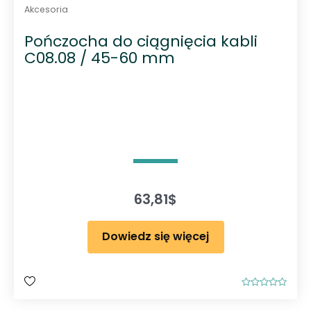
Akcesoria
Pończocha do ciągnięcia kabli
C08.08 / 45-60 mm
63,81
$
Dowiedz się więcej
O
c
e