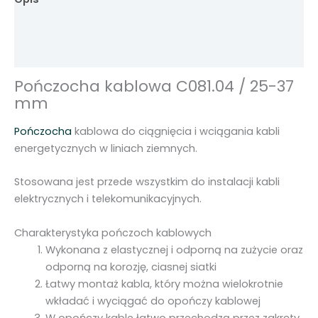
0
8
Informacje dodatkowe
1
Opinie (0)
.
0
Pończocha kablowa C081.04 / 25-37
4
mm
/
2
Pończocha
kablowa do ciągnięcia i wciągania kabli
5
energetycznych w liniach ziemnych.
-
3
Stosowana jest przede wszystkim do instalacji kabli
7
elektrycznych i telekomunikacyjnych.
m
m
Charakterystyka pończoch kablowych
Wykonana z elastycznej i odporną na zużycie oraz
odporną na korozję, ciasnej siatki
Łatwy montaż kabla, który można wielokrotnie
wkładać i wyciągać do opończy kablowej
W opończy kable łatwo przechodzą przez zakręty