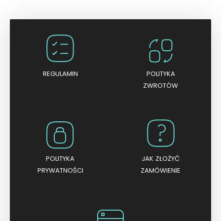
n
i
o
n
o
0
n
a
5
REGULAMIN
POLITYKA
ZWROTÓW
POLITYKA
JAK ZŁOŻYĆ
PRYWATNOŚCI
ZAMÓWIENIE