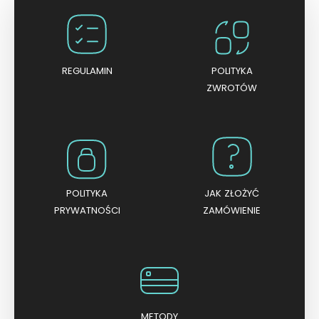
o
0
n
a
5
REGULAMIN
POLITYKA
ZWROTÓW
POLITYKA
JAK ZŁOŻYĆ
PRYWATNOŚCI
ZAMÓWIENIE
METODY