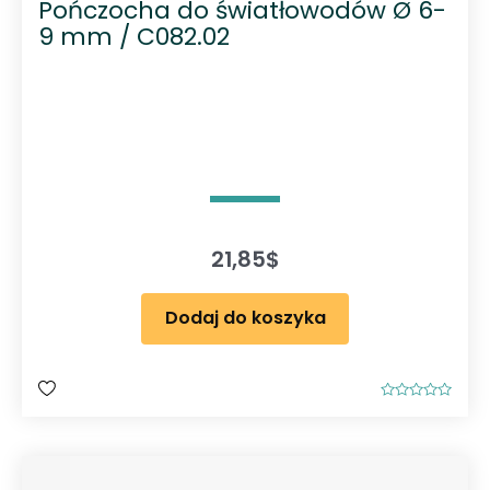
Pończocha do światłowodów Ø 6-
9 mm / C082.02
21,85
$
Dodaj do koszyka
O
c
e
n
i
o
n