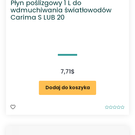
Płyn poślizgowy 1 L do
wdmuchiwania światłowodów
Carima S LUB 20
7,71
$
Dodaj do koszyka
O
c
e
n
i
o
n