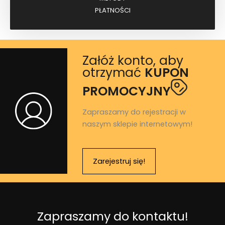
PŁATNOŚCI
Załóż konto, aby
otrzymać
KUPON
PROMOCYJNY
Zapraszamy do rejestracji w
naszym sklepie internetowym!
Zarejestruj się!
Zapraszamy do kontaktu!