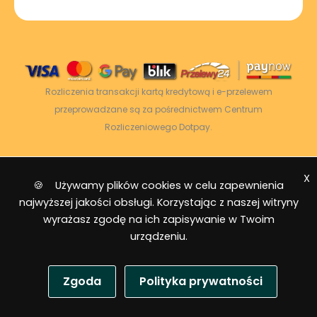
Rozliczenia transakcji kartą kredytową i e-przelewem
przeprowadzane są za pośrednictwem Centrum
Rozliczeniowego Dotpay.
X
2026 © Power Energy -
Wszelkie prawa
🍪 Używamy plików cookies w celu zapewnienia
zastrzeżone
|
Mapa strony
najwyższej jakości obsługi. Korzystając z naszej witryny
wyrażasz zgodę na ich zapisywanie w Twoim
urządzeniu.
Zgoda
Polityka prywatności
USD