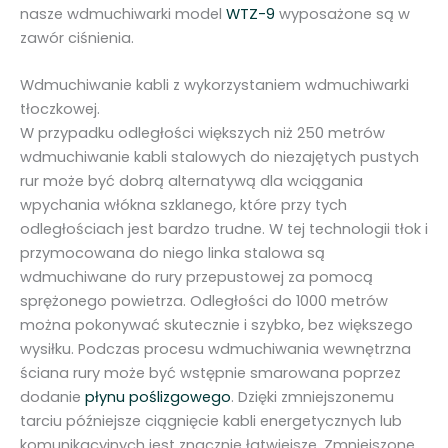
nasze wdmuchiwarki model
WTZ-9
wyposażone są w
a
zawór ciśnienia.
t
ł
Wdmuchiwanie kabli z wykorzystaniem wdmuchiwarki
o
tłoczkowej.
w
W przypadku odległości większych niż 250 metrów
o
wdmuchiwanie kabli stalowych do niezajętych pustych
d
rur może być dobrą alternatywą dla wciągania
o
wpychania włókna szklanego, które przy tych
w
odległościach jest bardzo trudne. W tej technologii tłok i
y
przymocowana do niego linka stalowa są
c
wdmuchiwane do rury przepustowej za pomocą
h
sprężonego powietrza. Odległości do 1000 metrów
ś
można pokonywać skutecznie i szybko, bez większego
r
wysiłku. Podczas procesu wdmuchiwania wewnętrzna
e
ściana rury może być wstępnie smarowana poprzez
d
dodanie
płynu poślizgowego
. Dzięki zmniejszonemu
n
tarciu późniejsze ciągnięcie kabli energetycznych lub
i
komunikacyjnych jest znacznie łatwiejsze. Zmniejszone