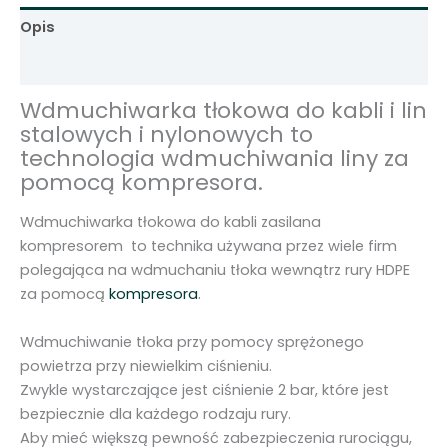
k
Opis
a
t
Informacje dodatkowe
ł
Wdmuchiwarka tłokowa do kabli i lin
o
stalowych i nylonowych to
k
technologia wdmuchiwania liny za
o
pomocą kompresora.
w
a
Wdmuchiwarka tłokowa do kabli zasilana
d
kompresorem to technika używana przez wiele firm
o
polegająca na wdmuchaniu tłoka wewnątrz rury HDPE
k
.
za pomocą
kompresora
a
b
Wdmuchiwanie tłoka przy pomocy sprężonego
l
powietrza przy niewielkim ciśnieniu.
i
Zwykle wystarczające jest ciśnienie 2 bar, które jest
ś
bezpiecznie dla każdego rodzaju rury.
w
Aby mieć większą pewność zabezpieczenia rurociągu,
i