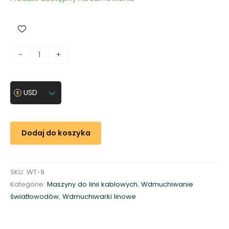
i
-
+
l
o
ś
USD
ć
W
d
Dodaj do koszyka
m
u
c
SKU:
WT-9
h
Kategorie:
Maszyny do linii kablowych
,
Wdmuchiwanie
i
światłowodów
,
Wdmuchiwarki linowe
w
a
r