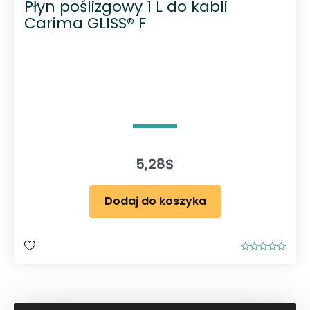
Płyn poślizgowy 1 L do kabli
Carima GLISS® F
5,28
$
Dodaj do koszyka
O
c
e
n
i
o
n