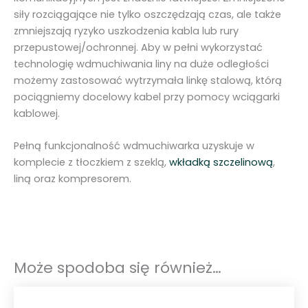
c
siły rozciągające nie tylko oszczędzają czas, ale także
a
zmniejszają ryzyko uszkodzenia kabla lub rury
r
przepustowej/ochronnej. Aby w pełni wykorzystać
u
technologię wdmuchiwania liny na duże odległości
r
możemy zastosować wytrzymała linkę stalową, którą
y
pociągniemy docelowy kabel przy pomocy wciągarki
1
kablowej.
3
6
Pełną funkcjonalność wdmuchiwarka uzyskuje w
-
komplecie z tłoczkiem z szeklą,
wkładką szczelinową
,
1
liną oraz kompresorem.
4
7
m
m
W
Może spodoba się również…
T
-
9